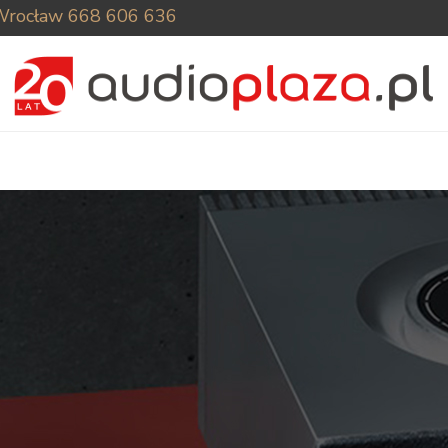
Wrocław
668 606 636