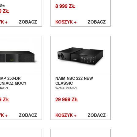
 ZŁ
8 999 ZŁ
9 ZŁ
K +
ZOBACZ
KOSZYK +
ZOBACZ
NAP 250-DR
NAIM NSC 222 NEW
NIACZ MOCY
CLASSIC
 POZNAŃ
PRZEDWZMACNIACZ
IACZE
WZMACNIACZE
ŁAW
STRUMIENIOWY SALON
POZNAŃ WROCŁAW
9 ZŁ
29 999 ZŁ
K +
ZOBACZ
KOSZYK +
ZOBACZ