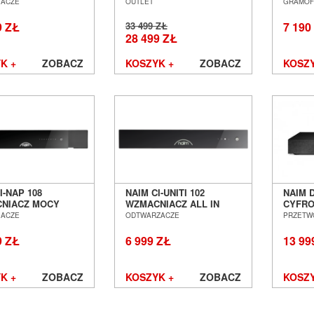
 POZNAŃ
SALON POZNAŃ
GRAM
IACZE
OUTLET
GRAMOF
ŁAW
WROCŁAW OUTLET
POZN
9 ZŁ
33 499 ZŁ
7 190
28 499 ZŁ
K +
ZOBACZ
KOSZYK +
ZOBACZ
KOSZY
I-NAP 108
NAIM CI-UNITI 102
NAIM 
NIACZ MOCY
WZMACNIACZ ALL IN
CYFR
 POZNAŃ
ONE STREAMER SALON
SALON
IACZE
ODTWARZACZE
PRZETW
ŁAW
POZNAŃ WROCŁAW
WROC
9 ZŁ
6 999 ZŁ
13 99
K +
ZOBACZ
KOSZYK +
ZOBACZ
KOSZY