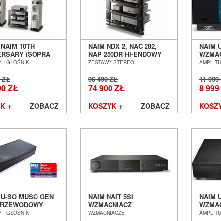
 NAIM 10TH
NAIM NDX 2, NAC 282,
NAIM 
ERSARY (SOPRA
NAP 250DR HI-ENDOWY
WZMAC
DX 2, NAC 282, NAP
ZESTAW AUDIO 10TH
ALL-I
 I GŁOŚNIKI
ZESTAWY STEREO
AMPLIT
) ZESTAW STEREO
ANNIVERSARY EDITION
POZN
 POZNAŃ
SALON POZNAŃ
0 ZŁ
96 490 ZŁ
11 999
ŁAW
WROCŁAW
00 ZŁ
74 900 ZŁ
8 999
K +
ZOBACZ
KOSZYK +
ZOBACZ
KOSZY
MU-SO MUSO GEN
NAIM NAIT 5SI
NAIM U
PRZEWODOWY
WZMACNIACZ
WZMAC
M MUZYCZNY
ZINTEGROWANY SALON
Z CD 
 I GŁOŚNIKI
WZMACNIACZE
AMPLIT
 POZNAŃ
POZNAŃ WROCŁAW
POZN