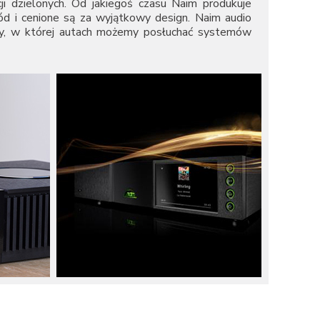
i dzielonych. Od jakiegoś czasu Naim produkuje
ród i cenione są za wyjątkowy design. Naim audio
ey, w której autach możemy posłuchać systemów