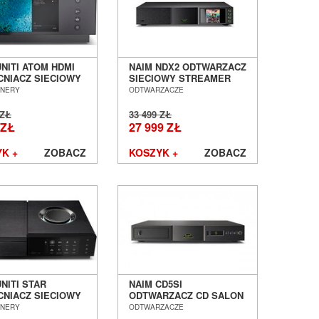
UNITI ATOM HDMI
NAIM NDX2 ODTWARZACZ
NIACZ SIECIOWY
SIECIOWY STREAMER
N-ONE SALON
SALON POZNAŃ
UNERY
ODTWARZACZE
AŃ WROCŁAW
WROCŁAW
 ZŁ
33 499 ZŁ
 ZŁ
27 999 ZŁ
K +
ZOBACZ
KOSZYK +
ZOBACZ
NITI STAR
NAIM CD5SI
NIACZ SIECIOWY
ODTWARZACZ CD SALON
ALL-IN-ONE SALON
POZNAŃ WROCŁAW
UNERY
ODTWARZACZE
AŃ WROCŁAW