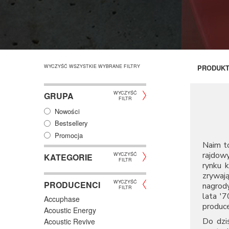
WYCZYŚĆ WSZYSTKIE WYBRANE FILTRY
PRODUK
WYCZYŚĆ
GRUPA
FILTR
Nowości
Bestsellery
Promocja
Naim to
rajdowy
WYCZYŚĆ
KATEGORIE
FILTR
rynku 
zrywaj
WYCZYŚĆ
PRODUCENCI
nagrody
FILTR
lata '7
Accuphase
produ
Acoustic Energy
Do dz
Acoustic Revive