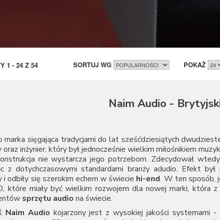
SORTUJ WG
POKAŻ
TY
1
-
24
Z
54
Naim Audio - Brytyjsk
 marka sięgająca tradycjami do lat sześćdziesiątych dwudziest
 oraz inżynier, który był jednocześnie wielkim miłośnikiem muzyki
konstrukcja nie wystarcza jego potrzebom. Zdecydował wted
ąc z dotychczasowymi standardami branży adudio. Efekt był p
 i odbiły się szerokim echem w świecie
hi-end
. W ten sposób,
0, które miały być wielkim rozwojem dla nowej marki, która z
centów
sprzętu audio
na świecie.
iś
Naim Audio
kojarzony jest z wysokiej jakości systemami -