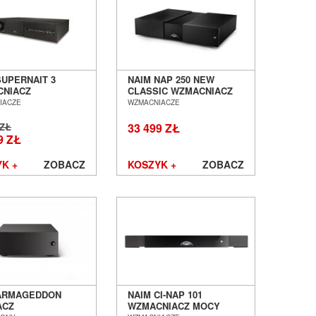
SUPERNAIT 3
NAIM NAP 250 NEW
NIACZ
CLASSIC WZMACNIACZ
OFONICZNY
MOCY SALON POZNAŃ
IACZE
WZMACNIACZE
 POZNAŃ
WROCŁAW
ŁAW
 ZŁ
33 499 ZŁ
9 ZŁ
K +
ZOBACZ
KOSZYK +
ZOBACZ
ARMAGEDDON
NAIM CI-NAP 101
ACZ
WZMACNIACZ MOCY