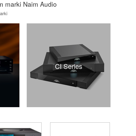
m marki Naim Audio
arki
CI Series