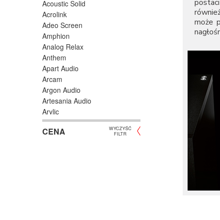
postac
Acoustic Solid
również
Acrolink
może p
Adeo Screen
nagłoś
Amphion
Analog Relax
Anthem
Apart Audio
Arcam
Argon Audio
Artesania Audio
Arylic
Astell/Kern
WYCZYŚĆ
CENA
Atlas
FILTR
Atoll Electronique
AUDAC
Audioengine
Audiolab
Audio Physic
Audio Reveal
Audiosymptom
Audiovector