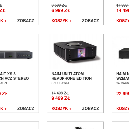
AW --- DOSTĘPNY
ZŁ
8 599 ZŁ
17 999
 ---
 ZŁ
6 999 ZŁ
14 49
K +
ZOBACZ
KOSZYK +
ZOBACZ
KOSZY
AIT XS 3
NAIM UNITI ATOM
NAIM 
NIACZ STEREO
HEADPHONE EDITION
WZMAC
 POZNAŃ
WZMACNIACZ
SALON
IACZE
SŁUCHAWKI
WZMACN
ŁAW
SŁUCHAWKOWY SALON
WROC
POZNAŃ WROCŁAW
9 ZŁ
14 498 ZŁ
22 99
9 499 ZŁ
K +
ZOBACZ
KOSZYK +
ZOBACZ
KOSZY