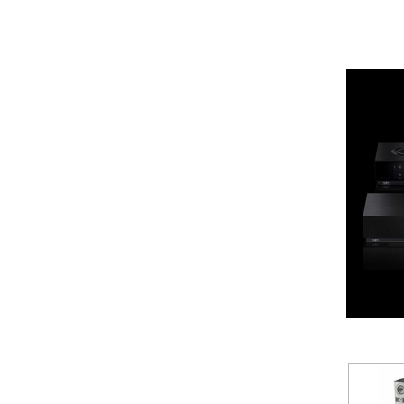
AUNE
Aura
Auralic
Aurender
Avantgarde Acoustic
AVM
Ayon Audio
Bandridge
Bang & Olufsen
BenQ
Beyerdynamic
Blok
Boenicke Audio
B-Tech
Buchardt Audio
Burson
Cambridge Audio
Canton
Cardas Audio
Cayin