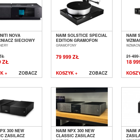
NITI NOVA
NAIM SOLSTICE SPECIAL
NAIM 
NIACZ SIECIOWY
EDITION GRAMOFON
WZMAC
N-ONE SALON
ANALOGOWY SALON
STERE
NERY
GRAMOFONY
WZMACN
Ń WROCŁAW
POZNAŃ WROCŁAW
SALON
WROC
 ZŁ
79 999 ZŁ
21 499
9 ZŁ
18 99
K +
ZOBACZ
KOSZYK +
ZOBACZ
KOSZY
NPX 300 NEW
NAIM NPX 300 NEW
NAIM 
IC ZASILACZ
CLASSIC ZASILACZ
ZASIL