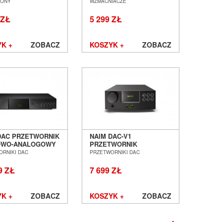
OFONOWY SALON
SALON POZNAŃ
ONY
WZMACNIACZE
AŃ WROCŁAW
WROCŁAW
 ZŁ
5 299 ZŁ
K +
ZOBACZ
KOSZYK +
ZOBACZ
DAC PRZETWORNIK
NAIM DAC-V1
OWO-ANALOGOWY
PRZETWORNIK
 POZNAŃ
CYFROWO-ANALOGOWY
ORNIKI DAC
PRZETWORNIKI DAC
ŁAW
SALON POZNAŃ
WROCŁAW
9 ZŁ
7 699 ZŁ
K +
ZOBACZ
KOSZYK +
ZOBACZ