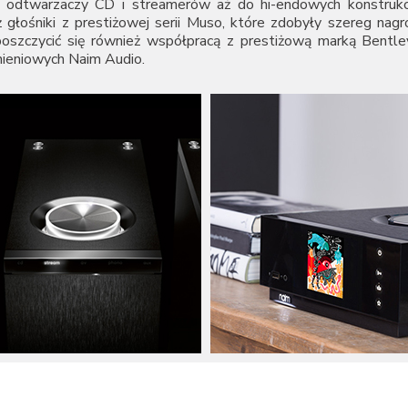
i odtwarzaczy CD i streamerów aż do hi-endowych konstrukcj
 głośniki z prestiżowej serii Muso, które zdobyły szereg nag
oszczycić się również współpracą z prestiżową marką Bentl
nieniowych Naim Audio.