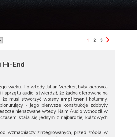
1
2
3
i Hi-End
ego wieku. To wtedy Julian Vereker, były kierowca
 i sprzętu audio, stwierdził, że żadna oferowana na
y, że musi stworzyć własny
amplitner
i kolumny,
ionurujący - jego pierwsze konstrukcje zdobyły
 jeszcze nienazwane wtedy Naim Audio wchodził w
 czasem stała się jednym z najbardziej kultowych
 od wzmacniaczy zintegrowanych, przed źródła w