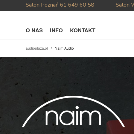
Salon Poznań
61 649 60 58
Salon 
O NAS
INFO
KONTAKT
audioplaza.pl
Naim Audio