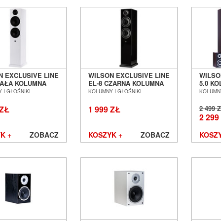
N EXCLUSIVE LINE
WILSON EXCLUSIVE LINE
WILSO
BIAŁA KOLUMNA
EL-8 CZARNA KOLUMNA
5.0 K
GOWA SALON
PODŁOGOWA SALON
DOMO
 I GŁOŚNIKI
KOLUMNY I GŁOŚNIKI
KOLUMNY
Ń WROCŁAW
POZNAŃ WROCŁAW
POZN
 ZŁ
1 999 ZŁ
2 499 
2 299
K +
ZOBACZ
KOSZYK +
ZOBACZ
KOSZY