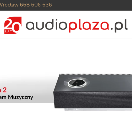
Wrocław
668 606 636