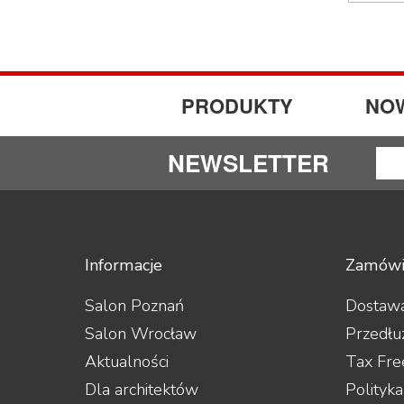
Hisense
iFi Audio
Inakustik
JBL
JL Audio
PRODUKTY
NO
JVC
Kauber
Keces Audio
NEWSLETTER
KEF
Kimber Kable
Kiseki
Klipsch
Kondo
LAB12
Informacje
Zamówi
Leak
Leben
Salon Poznań
Dostawa
Leema
Salon Wrocław
Przedłu
Leica
LG
Aktualności
Tax Fre
Line Magnetic
Dla architektów
Polityk
Lyngdorf