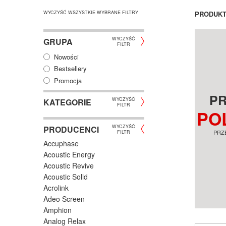
WYCZYŚĆ WSZYSTKIE WYBRANE FILTRY
PRODUK
WYCZYŚĆ
GRUPA
FILTR
Nowości
Bestsellery
Promocja
P
WYCZYŚĆ
KATEGORIE
FILTR
PO
WILSON RAPTOR 3
WILSON EXCLUSIVE
WI
CZARNY KOLUMNA
LINE EL-4 BIAŁA
SZ
WYCZYŚĆ
GŁOŚNIKOWA
KOLUMNA
KO
PRODUCENCI
KOLUMNY I GŁOŚNIKI
KOLUMNY I GŁOŚNIKI
KOL
PRZ
FILTR
PODSTAWKOWA SALON
PODSTAWKOWA SALON
DO
Accuphase
POZNAŃ WROCŁAW
POZNAŃ WROCŁAW
PO
549 ZŁ
999 ZŁ
2 
Acoustic Energy
Acoustic Revive
KOSZYK +
ZOBACZ
KOSZYK +
ZOBACZ
KO
Acoustic Solid
Acrolink
Adeo Screen
Amphion
Analog Relax