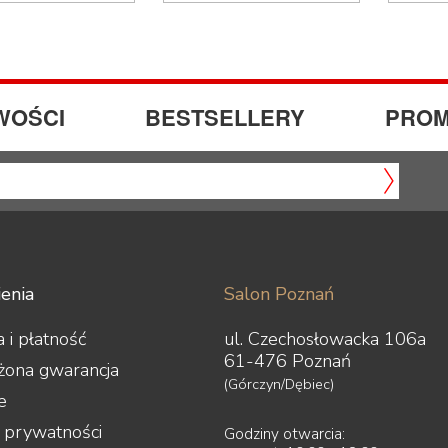
WOŚCI
BESTSELLERY
PROM
enia
Salon Poznań
 i płatność
ul. Czechosłowacka 106a
61-476 Poznań
żona gwarancja
(Górczyn/Dębiec)
e
a prywatności
Godziny otwarcia: