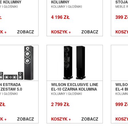
E KOLUMNY
KOLUMNY
STOJ
AWKOWE SALON
PODSTAWKOWE Z
SALON
 I GŁOŚNIKI
KOLUMNY I GŁOŚNIKI
MEBLE 
Ń WROCŁAW
DEDYKOWANYMI
WROC
STANDAMI SALON
Ł
4 196 ZŁ
399 Z
POZNAŃ WROCŁAW
K +
ZOBACZ
KOSZYK +
ZOBACZ
KOSZY
N ESTRADA
WILSON EXCLUSIVE LINE
WILSO
 ZESTAW 5.0
EL-10 CZARNA KOLUMNA
EL-4 
N KINA
PODŁOGOWA SALON
PODS
 I GŁOŚNIKI
KOLUMNY I GŁOŚNIKI
KOLUMNY
WEGO SALON
POZNAŃ WROCŁAW
POZN
Ń WROCŁAW
 ZŁ
2 799 ZŁ
999 Z
K +
ZOBACZ
KOSZYK +
ZOBACZ
KOSZY