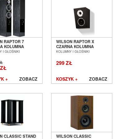
N RAPTOR 7
WILSON RAPTOR X
A KOLUMNA
CZARNA KOLUMNA
NIKOWA
GŁOŚNIKOWA
 I GŁOŚNIKI
KOLUMNY I GŁOŚNIKI
OGOWA SALON
PODSTAWKOWA SALON
AŃ WROCŁAW
POZNAŃ WROCŁAW
ZŁ
299 ZŁ
 ZŁ
K +
ZOBACZ
KOSZYK +
ZOBACZ
N CLASSIC STAND
WILSON CLASSIC