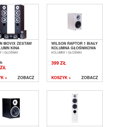
N MOVIX ZESTAW
WILSON RAPTOR 1 BIAŁY
OLUMN KINA
KOLUMNA GŁOŚNIKOWA
WEGO SALON
PODSTAWKOWA SALON
 I GŁOŚNIKI
KOLUMNY I GŁOŚNIKI
AŃ WROCŁAW
POZNAŃ WROCŁAW ---
DOSTĘPNY OD RĘKI ---
ZŁ
399 ZŁ
 ZŁ
K +
ZOBACZ
KOSZYK +
ZOBACZ