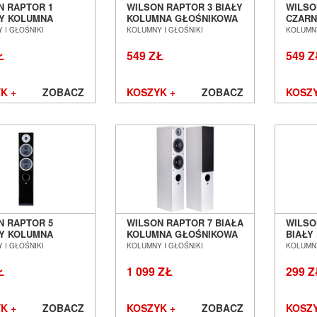
N RAPTOR 1
WILSON RAPTOR 3 BIAŁY
WILSO
Y KOLUMNA
KOLUMNA GŁOŚNIKOWA
CZARN
IKOWA
PODSTAWKOWA SALON
GŁOŚ
 I GŁOŚNIKI
KOLUMNY I GŁOŚNIKI
KOLUMNY
AWKOWA SALON
POZNAŃ WROCŁAW
PODS
Ń WROCŁAW
POZN
Ł
549 ZŁ
549 Z
K +
ZOBACZ
KOSZYK +
ZOBACZ
KOSZY
N RAPTOR 5
WILSON RAPTOR 7 BIAŁA
WILSO
Y KOLUMNA
KOLUMNA GŁOŚNIKOWA
BIAŁY
IKOWA
PODŁOGOWA SALON
GŁOŚ
 I GŁOŚNIKI
KOLUMNY I GŁOŚNIKI
KOLUMNY
GOWA SALON
POZNAŃ WROCŁAW
PODS
Ń WROCŁAW
POZN
Ł
1 099 ZŁ
299 Z
K +
ZOBACZ
KOSZYK +
ZOBACZ
KOSZY