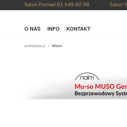
Salon Poznań
61 649 60 58
Salon 
O NAS
INFO
KONTAKT
audioplaza.pl
Wilson