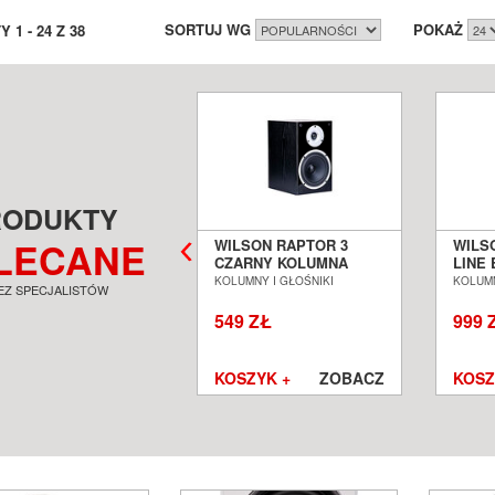
SORTUJ WG
POKAŻ
TY
1
-
24
Z
38
RODUKTY
LECANE
LSON ESTRADA
WILSON RAPTOR 3
WILS
ARY ZESTAW 5.0
CZARNY KOLUMNA
LINE 
LUMN KINA
GŁOŚNIKOWA
KOLU
UMNY I GŁOŚNIKI
KOLUMNY I GŁOŚNIKI
KOLUMN
EZ SPECJALISTÓW
MOWEGO SALON
PODSTAWKOWA SALON
PODS
ZNAŃ WROCŁAW
POZNAŃ WROCŁAW
POZN
499 ZŁ
549 ZŁ
999 
SZYK +
ZOBACZ
KOSZYK +
ZOBACZ
KOSZ