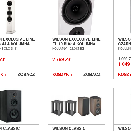
N EXCLUSIVE LINE
WILSON EXCLUSIVE LINE
WILSO
 BIAŁA KOLUMNA
EL-10 BIAŁA KOLUMNA
CZARN
GOWA SALON
PODŁOGOWA SALON
GŁOŚ
 I GŁOŚNIKI
KOLUMNY I GŁOŚNIKI
KOLUMNY
Ń WROCŁAW
POZNAŃ WROCŁAW ---
PODŁ
EX-DEMO ---
POZN
 ZŁ
2 799 ZŁ
1 099 
1 049
K +
ZOBACZ
KOSZYK +
ZOBACZ
KOSZY
N CLASSIC
WILSON CLASSIC
WILSO