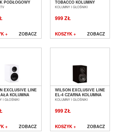
AK PODŁOGOWY
TOBACCO KOLUMNY
 POZNAŃ
PODSTAWKOWE SALON
RTV
KOLUMNY I GŁOŚNIKI
ŁAW
POZNAŃ WROCŁAW
Ł
999 ZŁ
K +
ZOBACZ
KOSZYK +
ZOBACZ
N EXCLUSIVE LINE
WILSON EXCLUSIVE LINE
BIAŁA KOLUMNA
EL-4 CZARNA KOLUMNA
TAWKOWA SALON
PODSTAWKOWA SALON
 I GŁOŚNIKI
KOLUMNY I GŁOŚNIKI
AŃ WROCŁAW
POZNAŃ WROCŁAW
Ł
999 ZŁ
K +
ZOBACZ
KOSZYK +
ZOBACZ