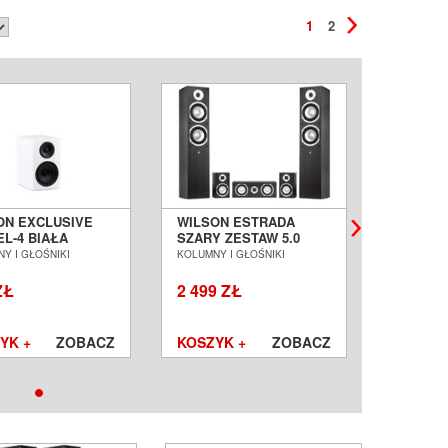
1
2
ON EXCLUSIVE
WILSON ESTRADA
WILSON
EL-4 BIAŁA
SZARY ZESTAW 5.0
CZARNY
MNA
KOLUMN KINA
GŁOŚNI
Y I GŁOŚNIKI
KOLUMNY I GŁOŚNIKI
KOLUMNY I
TAWKOWA SALON
DOMOWEGO SALON
PODSTA
AŃ WROCŁAW
POZNAŃ WROCŁAW
POZNAŃ
ZŁ
2 499 ZŁ
549 ZŁ
YK +
ZOBACZ
KOSZYK +
ZOBACZ
KOSZYK