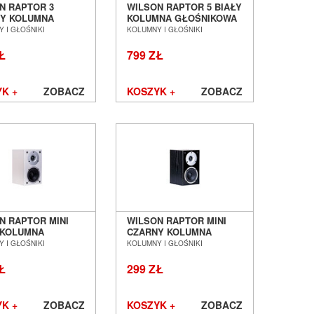
N RAPTOR 3
WILSON RAPTOR 5 BIAŁY
Y KOLUMNA
KOLUMNA GŁOŚNIKOWA
NIKOWA
PODŁOGOWA SALON
 I GŁOŚNIKI
KOLUMNY I GŁOŚNIKI
TAWKOWA SALON
POZNAŃ WROCŁAW
AŃ WROCŁAW
Ł
799 ZŁ
K +
ZOBACZ
KOSZYK +
ZOBACZ
N RAPTOR MINI
WILSON RAPTOR MINI
 KOLUMNA
CZARNY KOLUMNA
NIKOWA
GŁOŚNIKOWA
 I GŁOŚNIKI
KOLUMNY I GŁOŚNIKI
TAWKOWA SALON
PODSTAWKOWA SALON
AŃ WROCŁAW
POZNAŃ WROCŁAW
Ł
299 ZŁ
K +
ZOBACZ
KOSZYK +
ZOBACZ