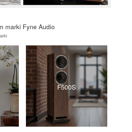
m marki Fyne Audio
arki
F500S