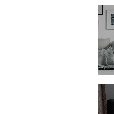
Chario
Chord
Cocktail Audio
Crystal Cable
Cyrus
Dali
Davis Acoustics
dCS
Denon
DLS
Dual
EarMen
Edbak
Elipson
Emotiva
Epson
Erzetich
Esoteric Audio
Euromet
EverSolo