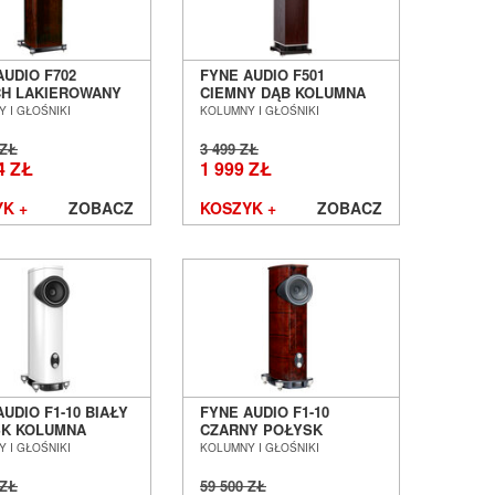
AUDIO F702
FYNE AUDIO F501
H LAKIEROWANY
CIEMNY DĄB KOLUMNA
MNY PODŁOGOWE
PODŁOGOWA SALON
 I GŁOŚNIKI
KOLUMNY I GŁOŚNIKI
 POZNAŃ
POZNAŃ WROCŁAW
ŁAW
 ZŁ
3 499 ZŁ
4 ZŁ
1 999 ZŁ
K +
ZOBACZ
KOSZYK +
ZOBACZ
UDIO F1-10 BIAŁY
FYNE AUDIO F1-10
K KOLUMNA
CZARNY POŁYSK
OGOWA SALON
KOLUMNA PODŁOGOWA
 I GŁOŚNIKI
KOLUMNY I GŁOŚNIKI
AŃ WROCŁAW
SALON POZNAŃ
WROCŁAW
 ZŁ
59 500 ZŁ