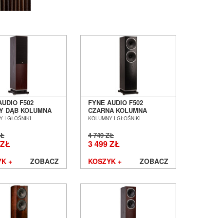
AUDIO F502
FYNE AUDIO F502
Y DĄB KOLUMNA
CZARNA KOLUMNA
OGOWA SALON
PODŁOGOWA SALON
 I GŁOŚNIKI
KOLUMNY I GŁOŚNIKI
Ń WROCŁAW ---
POZNAŃ WROCŁAW
 ---
ZŁ
4 749 ZŁ
 ZŁ
3 499 ZŁ
K +
ZOBACZ
KOSZYK +
ZOBACZ