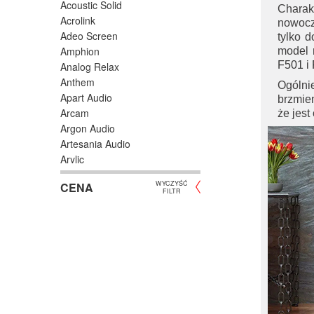
Acoustic Solid
Charak
Acrolink
nowocz
Adeo Screen
tylko 
Amphion
model 
F501
i
Analog Relax
Anthem
Ogólnie
Apart Audio
brzmien
Arcam
że jest
Argon Audio
Artesania Audio
Arylic
Astell/Kern
WYCZYŚĆ
CENA
Atlas
FILTR
Atoll Electronique
AUDAC
Audioengine
Audiolab
Audio Physic
Audio Reveal
Audiosymptom
Audiovector