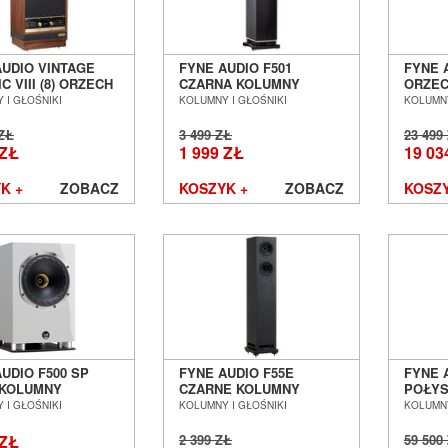
AUDIO VINTAGE
FYNE AUDIO F501
FYNE 
C VIII (8) ORZECH
CZARNA KOLUMNY
ORZEC
NY PODŁOGOWE
PODŁOGOWE SALON
KOLU
 I GŁOŚNIKI
KOLUMNY I GŁOŚNIKI
KOLUMNY
 POZNAŃ
POZNAŃ WROCŁAW
SALON
ŁAW
WROC
 ZŁ
3 499 ZŁ
23 499
 ZŁ
1 999 ZŁ
19 03
K +
ZOBACZ
KOSZYK +
ZOBACZ
KOSZY
UDIO F500 SP
FYNE AUDIO F55E
FYNE A
 KOLUMNY
CZARNE KOLUMNY
POŁYS
AWKOWE SALON
PODŁOGOWE SALON
PODŁ
 I GŁOŚNIKI
KOLUMNY I GŁOŚNIKI
KOLUMNY
Ń WROCŁAW
POZNAŃ WROCŁAW
POZN
 ZŁ
2 399 ZŁ
59 500