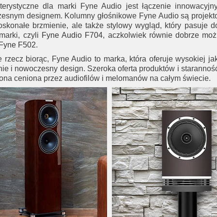
terystyczne dla marki Fyne Audio jest łączenie innowacyjn
esnym designem. Kolumny głośnikowe Fyne Audio są projekto
doskonałe brzmienie, ale także stylowy wygląd, który pasuje
marki, czyli
Fyne Audio F704
, aczkolwiek równie dobrze mo
Fyne F502
.
 rzecz biorąc, Fyne Audio to marka, która oferuje wysokiej j
ie i nowoczesny design. Szeroka oferta produktów i staranność
 ona ceniona przez audiofilów i melomanów na całym świecie.