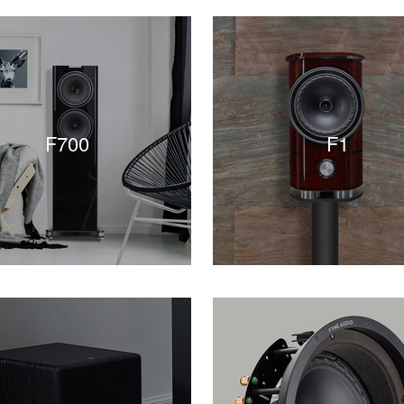
F700
F1