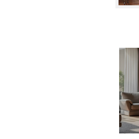
AUNE
Aura
Auralic
Aurender
Avantgarde Acoustic
AVM
Ayon Audio
Bandridge
Bang & Olufsen
BenQ
Beyerdynamic
Blok
Boenicke Audio
B-Tech
Buchardt Audio
Burson
Cambridge Audio
Canton
Cardas Audio
Cayin