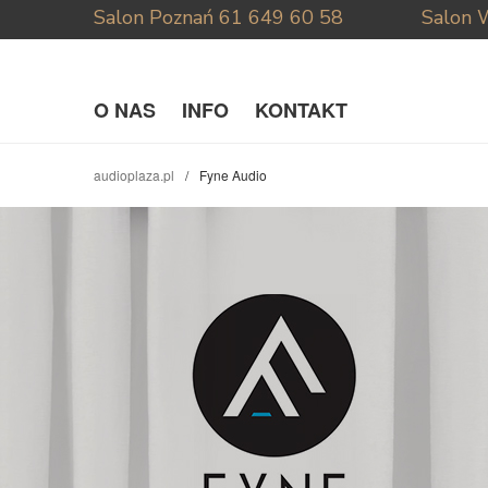
Salon Poznań
61 649 60 58
Salon 
O NAS
INFO
KONTAKT
audioplaza.pl
Fyne Audio