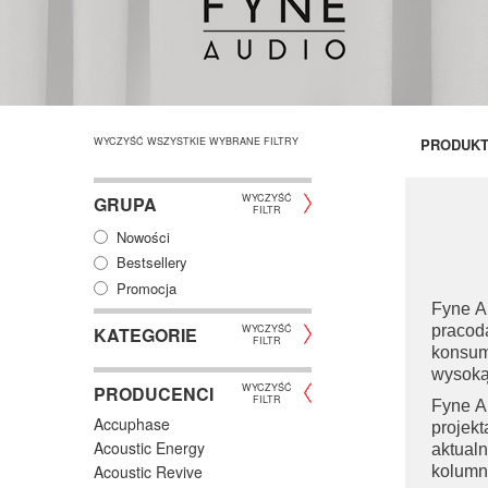
WYCZYŚĆ WSZYSTKIE WYBRANE FILTRY
PRODUK
WYCZYŚĆ
GRUPA
FILTR
Nowości
Bestsellery
Promocja
Fyne Au
WYCZYŚĆ
pracod
KATEGORIE
FILTR
konsum
wysoką 
WYCZYŚĆ
PRODUCENCI
FILTR
Fyne A
Accuphase
projek
Acoustic Energy
aktual
Acoustic Revive
kolumny