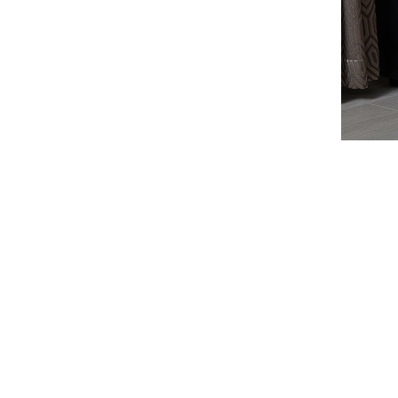
Exposure
Ferrum
Fezz Audio
FiberPro
FiiO
Final Audio
Focal
Fonestar
Furutech
Fyne Audio
Gigawatt
Gineos
Glanz
GoldenEar
Gold Note
Goldring
Grado
Graham Audio
Hana
Harbeth
Harman/Kardon