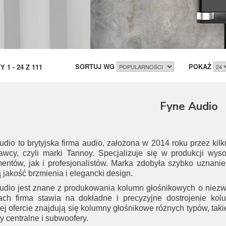
SORTUJ WG
POKAŻ
TY
1
-
24
Z
111
Fyne Audio
dio to brytyjska firma audio, założona w 2014 roku przez kil
awcy, czyli marki
Tannoy
. Specjalizuje się w produkcji wys
entów, jak i profesjonalistów. Marka zdobyła szybko uznanie
jakość brzmienia i elegancki design.
udio jest znane z produkowania kolumn głośnikowych o niezw
tach firma stawia na dokładne i precyzyjne dostrojenie ko
nej ofercie znajdują się kolumny głośnikowe różnych typów, t
 centralne i subwoofery.