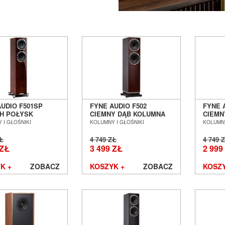
AUDIO F501SP
FYNE AUDIO F502
FYNE 
H POŁYSK
CIEMNY DĄB KOLUMNA
CIEMN
NY PODŁOGOWE
PODŁOGOWA SALON
PODŁ
 I GŁOŚNIKI
KOLUMNY I GŁOŚNIKI
KOLUMNY
 POZNAŃ
POZNAŃ WROCŁAW
POZNA
ŁAW
OUTLET
ZŁ
4 749 ZŁ
4 749 
 ZŁ
3 499 ZŁ
2 999
K +
ZOBACZ
KOSZYK +
ZOBACZ
KOSZY