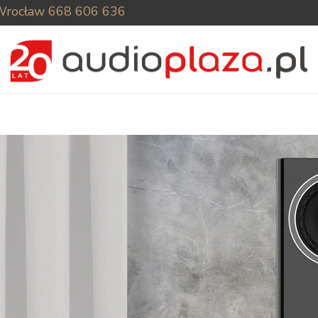
Wrocław
668 606 636