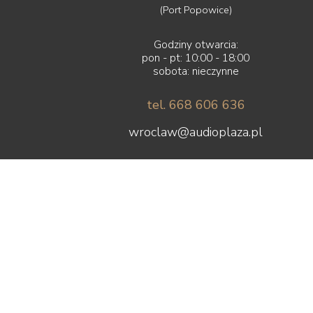
Lyngdorf
(Port Popowice)
Magnat
Magnetar
Godziny otwarcia:
Marantz
pon - pt: 10:00 - 18:00
Martin Logan
sobota: nieczynne
Matrix Audio
MEE audio
tel. 668 606 636
Melodika
wroclaw@audioplaza.pl
Micromega
MoFi
Monacor
Monitor Audio
Monolith Audio
Monster
Moon by Simaudio
Moonriver Audio
Mozos
Musical Fidelity
Music Hall
Mutec