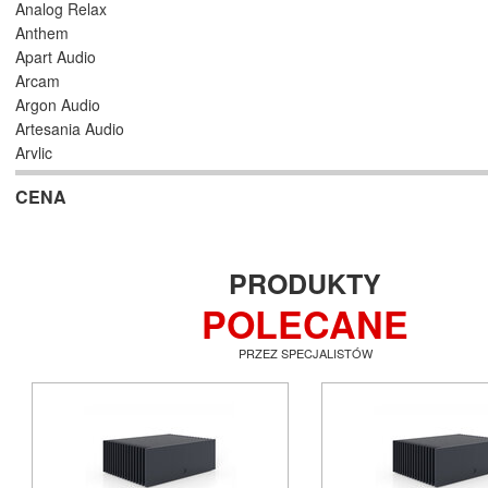
Analog Relax
Anthem
Apart Audio
Arcam
Argon Audio
Artesania Audio
Arylic
Astell/Kern
CENA
Atlas
Atoll Electronique
AUDAC
Audioengine
PRODUKTY
Audiolab
POLECANE
Audio Physic
Audio Reveal
PRZEZ SPECJALISTÓW
Audiosymptom
Audiovector
AUNE
Aura
Auralic
Aurender