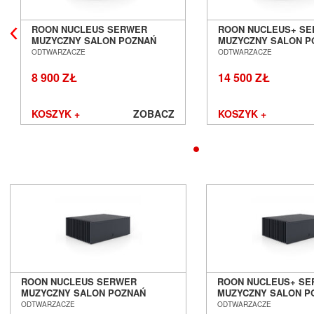
Avantgarde Acoustic
ROON NUCLEUS SERWER
ROON NUCLEUS+ S
AVM
MUZYCZNY SALON POZNAŃ
MUZYCZNY SALON P
Ayon Audio
WROCŁAW
WROCŁAW
ODTWARZACZE
ODTWARZACZE
Bandridge
8 900 ZŁ
14 500 ZŁ
Bang & Olufsen
BenQ
Beyerdynamic
KOSZYK +
ZOBACZ
KOSZYK +
Blok
Boenicke Audio
B-Tech
Buchardt Audio
Burson
Cambridge Audio
Canton
Cardas Audio
Cayin
Chario
Chord
ROON NUCLEUS SERWER
ROON NUCLEUS+ S
Cocktail Audio
MUZYCZNY SALON POZNAŃ
MUZYCZNY SALON P
WROCŁAW
WROCŁAW
ODTWARZACZE
ODTWARZACZE
Crystal Cable