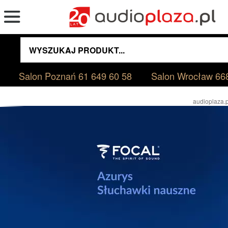
Salon Poznań
61 649 60 58
Salon Wrocław
66
audioplaza.p