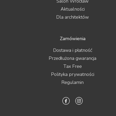
Salon Wrocław
FiiO
Final Audio
Aktualności
Focal
Dla architektów
Fonestar
Furutech
Fyne Audio
Gigawatt
Zamówienia
Gineos
Glanz
Dostawa i płatność
GoldenEar
Przedłużona gwarancja
Gold Note
Goldring
Tax Free
Grado
Polityka prywatności
Graham Audio
Hana
Regulamin
Harbeth
Harman/Kardon
Heco
Heed Audio
HiDiamond
HiFiMAN