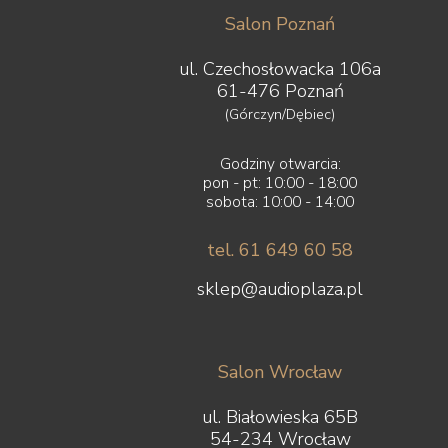
Hisense
Salon Poznań
iFi Audio
Inakustik
ul. Czechosłowacka 106a
JBL
61-476 Poznań
JL Audio
(Górczyn/Dębiec)
JVC
Kauber
Godziny otwarcia:
Keces Audio
pon - pt: 10:00 - 18:00
KEF
sobota: 10:00 - 14:00
Kimber Kable
Kiseki
tel. 61 649 60 58
Klipsch
Kondo
sklep@audioplaza.pl
LAB12
Leak
Leben
Salon Wrocław
Leema
Leica
ul. Białowieska 65B
LG
54-234 Wrocław
Line Magnetic