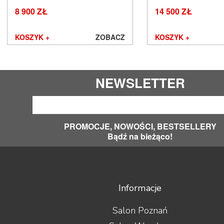
Cyrus
8 900 ZŁ
14 500 ZŁ
Dali
Davis Acoustics
KOSZYK +
ZOBACZ
KOSZYK +
dCS
Denon
DLS
Dual
NEWSLETTER
EarMen
Edbak
Elipson
Emotiva
PROMOCJE, NOWOŚCI, BESTSELLERY
Epson
Bądź na bieżąco!
Erzetich
Esoteric Audio
Euromet
EverSolo
Exposure
Informacje
Ferrum
Fezz Audio
Salon Poznań
FiberPro