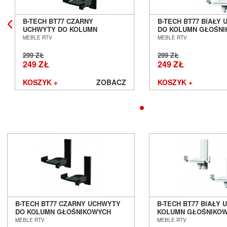
Avantgarde Acoustic
B-TECH BT77 CZARNY
B-TECH BT77 BIAŁY
AVM
UCHWYTY DO KOLUMN
DO KOLUMN GŁOŚN
Ayon Audio
GŁOŚNIKOWYCH SALON
SALON POZNAŃ WR
MEBLE RTV
MEBLE RTV
Bandridge
POZNAŃ WROCŁAW
299 ZŁ
299 ZŁ
Bang & Olufsen
249 ZŁ
249 ZŁ
BenQ
Beyerdynamic
KOSZYK +
ZOBACZ
KOSZYK +
Blok
Boenicke Audio
B-Tech
Buchardt Audio
Burson
Cambridge Audio
Canton
Cardas Audio
Cayin
Chario
Chord
B-TECH BT77 CZARNY UCHWYTY
B-TECH BT77 BIAŁY
Cocktail Audio
DO KOLUMN GŁOŚNIKOWYCH
KOLUMN GŁOŚNIKOW
SALON POZNAŃ WROCŁAW
POZNAŃ WROCŁAW
MEBLE RTV
MEBLE RTV
Crystal Cable