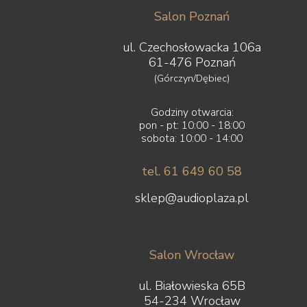
Hisense
Salon Poznań
iFi Audio
Inakustik
ul. Czechosłowacka 106a
JBL
61-476 Poznań
JL Audio
(Górczyn/Dębiec)
JVC
Kauber
Godziny otwarcia:
Keces Audio
pon - pt: 10:00 - 18:00
KEF
sobota: 10:00 - 14:00
Kimber Kable
Kiseki
tel. 61 649 60 58
Klipsch
Kondo
sklep@audioplaza.pl
LAB12
Leak
Leben
Salon Wrocław
Leema
Leica
ul. Białowieska 65B
LG
54-234 Wrocław
Line Magnetic