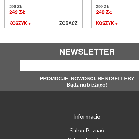
Cyrus
299 ZŁ
299 ZŁ
Dali
249 ZŁ
249 ZŁ
Davis Acoustics
KOSZYK +
ZOBACZ
KOSZYK +
dCS
Denon
DLS
Dual
NEWSLETTER
EarMen
Edbak
Elipson
Emotiva
PROMOCJE, NOWOŚCI, BESTSELLERY
Epson
Bądź na bieżąco!
Erzetich
Esoteric Audio
Euromet
EverSolo
Exposure
Informacje
Ferrum
Fezz Audio
Salon Poznań
FiberPro