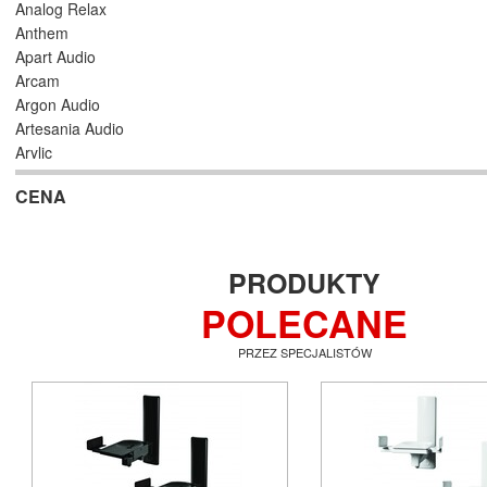
Analog Relax
Anthem
Apart Audio
Arcam
Argon Audio
Artesania Audio
Arylic
Astell/Kern
CENA
Atlas
Atoll Electronique
AUDAC
Audioengine
PRODUKTY
Audiolab
POLECANE
Audio Physic
Audio Reveal
PRZEZ SPECJALISTÓW
Audiosymptom
Audiovector
AUNE
Aura
Auralic
Aurender