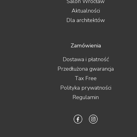
Salon Wrocław
FiiO
Final Audio
Aktualności
Focal
Dla architektów
Fonestar
Furutech
Fyne Audio
Gigawatt
Zamówienia
Gineos
Glanz
Dostawa i płatność
GoldenEar
Przedłużona gwarancja
Gold Note
Goldring
Tax Free
Grado
Polityka prywatności
Graham Audio
Hana
Regulamin
Harbeth
Harman/Kardon
Heco
Heed Audio
HiDiamond
HiFiMAN