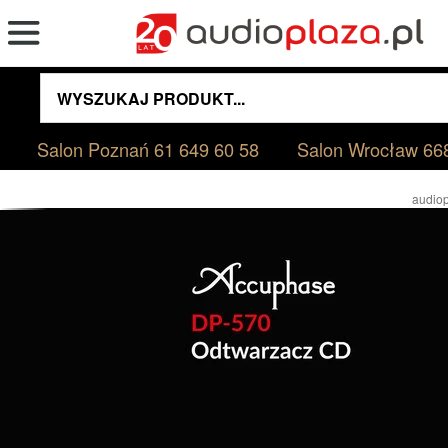
Salon Poznań
61 649 60 58
Salon Wrocław
66
audiop