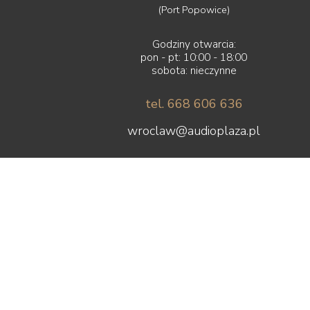
Lyngdorf
(Port Popowice)
Magnat
Magnetar
Godziny otwarcia:
Marantz
pon - pt: 10:00 - 18:00
Martin Logan
sobota: nieczynne
Matrix Audio
MEE audio
tel. 668 606 636
Melodika
wroclaw@audioplaza.pl
Micromega
MoFi
Monacor
Monitor Audio
Monolith Audio
Monster
Moon by Simaudio
Moonriver Audio
Mozos
Musical Fidelity
Music Hall
Mutec