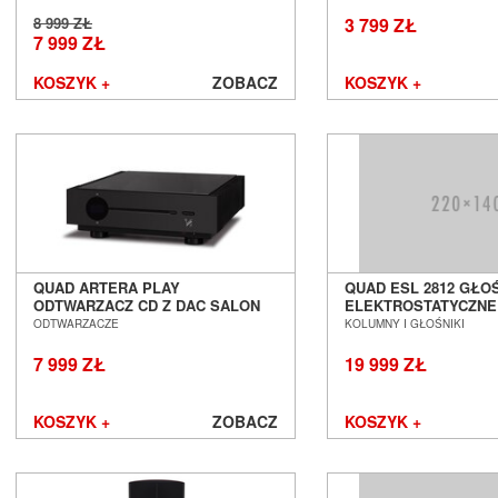
Cyrus
8 999 ZŁ
3 799 ZŁ
Dali
7 999 ZŁ
Davis Acoustics
KOSZYK +
ZOBACZ
KOSZYK +
dCS
Denon
DLS
Dual
EarMen
Edbak
Elipson
Emotiva
Epson
QUAD ARTERA PLAY
QUAD ESL 2812 GŁOŚ
ODTWARZACZ CD Z DAC SALON
ELEKTROSTATYCZNE
Erzetich
POZNAŃ WROCŁAW
POZNAŃ WROCŁAW
ODTWARZACZE
KOLUMNY I GŁOŚNIKI
Esoteric Audio
Euromet
7 999 ZŁ
19 999 ZŁ
EverSolo
Exposure
KOSZYK +
ZOBACZ
KOSZYK +
Ferrum
Fezz Audio
FiberPro