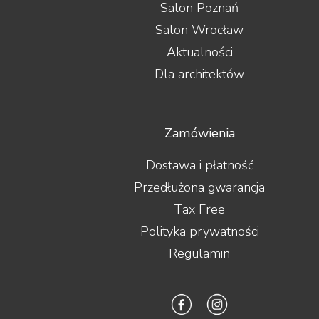
Salon Poznań
PMC
Polk Audio
Salon Wrocław
PrimaLuna
Aktualności
Primare
Dla architektów
Profigold
Pro-Ject
PS Audio
PureLink
Zamówienia
Purist Audio Design
Q Acoustics
Dostawa i płatność
QED
Quad
Przedłużona gwarancja
Quadral
Tax Free
Quist Cable
Polityka prywatności
Raidho Acoustics
Real Cable
Regulamin
Rega
Rekkord Audio
REL
Revel