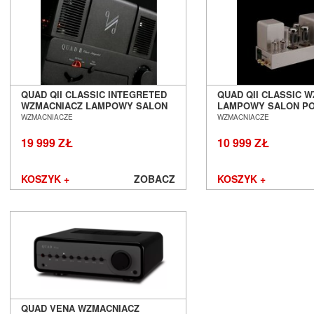
Lyngdorf
Magnat
Magnetar
Marantz
Martin Logan
Matrix Audio
QUAD QII CLASSIC INTEGRETED
QUAD QII CLASSIC 
MEE audio
WZMACNIACZ LAMPOWY SALON
LAMPOWY SALON P
Melodika
POZNAŃ WROCŁAW
WROCŁAW
WZMACNIACZE
WZMACNIACZE
Micromega
19 999 ZŁ
10 999 ZŁ
MoFi
Monacor
Monitor Audio
KOSZYK +
ZOBACZ
KOSZYK +
Monolith Audio
Monster
Moon by Simaudio
Moonriver Audio
Mozos
Musical Fidelity
Music Hall
Mutec
QUAD VENA WZMACNIACZ