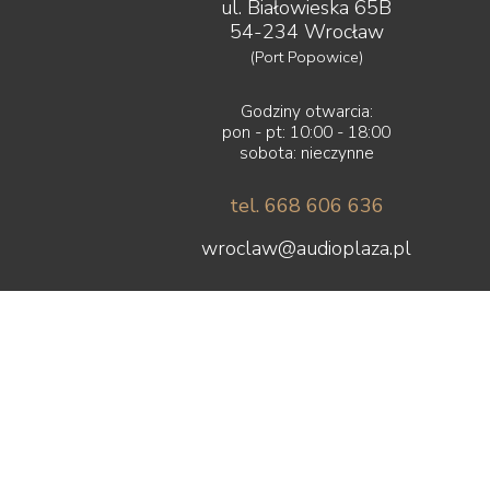
Spendor
ul. Białowieska 65B
Stealth Acoustics
54-234 Wrocław
Straight Wire
(Port Popowice)
Sumiko
Supra
Godziny otwarcia:
Suprema
pon - pt: 10:00 - 18:00
SVS
sobota: nieczynne
Symposium
Synergistic Research
tel. 668 606 636
Synthesis
System Audio
wroclaw@audioplaza.pl
Taga
Tannoy
Tara Labs
Teac
Tellurium Q
Tonar
Topping
Transrotor
Triangle
Trigon