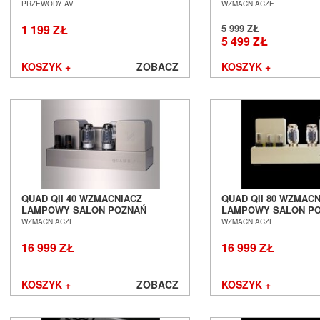
GRAMOFONOWY SAL
PRZEWODY AV
WZMACNIACZE
Hisense
WROCŁAW
1 199 ZŁ
5 999 ZŁ
iFi Audio
5 499 ZŁ
Inakustik
JBL
KOSZYK +
ZOBACZ
KOSZYK +
JL Audio
JVC
Kauber
Keces Audio
KEF
Kimber Kable
Kiseki
Klipsch
QUAD QII 40 WZMACNIACZ
QUAD QII 80 WZMAC
Kondo
LAMPOWY SALON POZNAŃ
LAMPOWY SALON P
LAB12
WROCŁAW
WROCŁAW
WZMACNIACZE
WZMACNIACZE
Leak
16 999 ZŁ
16 999 ZŁ
Leben
Leema
Leica
KOSZYK +
ZOBACZ
KOSZYK +
LG
Line Magnetic