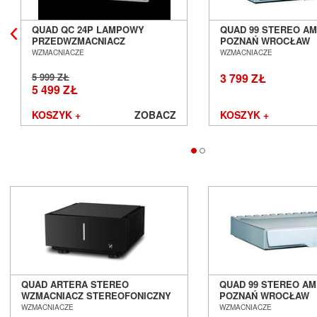
Avantgarde Acoustic
QUAD QC 24P LAMPOWY
QUAD 99 STEREO A
AVM
PRZEDWZMACNIACZ
POZNAŃ WROCŁAW
Ayon Audio
GRAMOFONOWY SALON
WZMACNIACZE
WZMACNIACZE
Bandridge
POZNAŃ WROCŁAW
5 999 ZŁ
3 799 ZŁ
Bang & Olufsen
5 499 ZŁ
BenQ
Beyerdynamic
KOSZYK +
ZOBACZ
KOSZYK +
Blok
Boenicke Audio
B-Tech
Buchardt Audio
Burson
Cambridge Audio
Canton
Cardas Audio
Cayin
Chario
Chord
QUAD ARTERA STEREO
QUAD 99 STEREO A
Cocktail Audio
WZMACNIACZ STEREOFONICZNY
POZNAŃ WROCŁAW
SALON POZNAŃ WROCŁAW
WZMACNIACZE
WZMACNIACZE
Crystal Cable