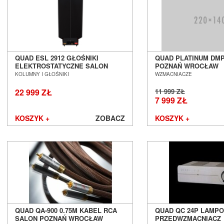
FiiO
Final Audio
Focal
Fonestar
Furutech
Fyne Audio
QUAD ESL 2912 GŁOŚNIKI
QUAD PLATINUM DM
ELEKTROSTATYCZNE SALON
POZNAŃ WROCŁAW
Gigawatt
POZNAŃ WROCŁAW
KOLUMNY I GŁOŚNIKI
WZMACNIACZE
Gineos
Glanz
22 999 ZŁ
11 999 ZŁ
7 999 ZŁ
GoldenEar
Gold Note
KOSZYK +
ZOBACZ
KOSZYK +
Goldring
Grado
Graham Audio
Hana
Harbeth
Harman/Kardon
Heco
Heed Audio
QUAD QA-900 0.75M KABEL RCA
QUAD QC 24P LAMP
HiDiamond
SALON POZNAŃ WROCŁAW
PRZEDWZMACNIACZ
HiFiMAN