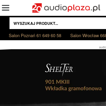
Salon Poznań
61 649 60 58
Salon Wrocław
66
audio