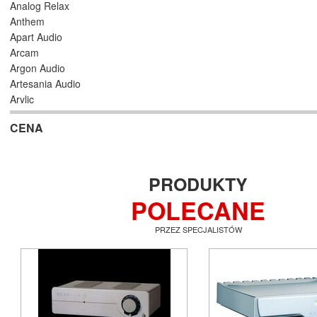
Analog Relax
Anthem
Apart Audio
Arcam
Argon Audio
Artesania Audio
Arylic
Astell/Kern
CENA
Atlas
Atoll Electronique
AUDAC
Audioengine
PRODUKTY
Audiolab
POLECANE
Audio Physic
Audio Reveal
PRZEZ SPECJALISTÓW
Audiosymptom
Audiovector
AUNE
Aura
Auralic
Aurender