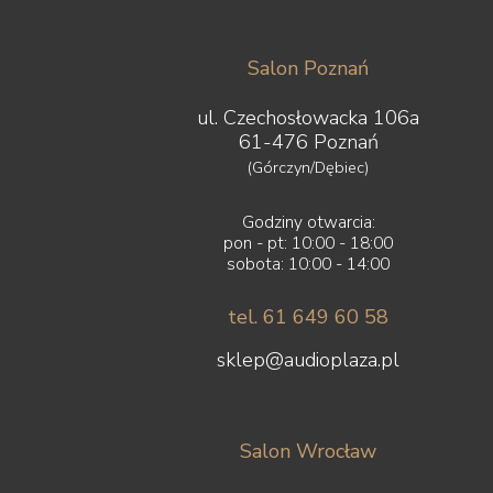
Rogue Audio
Roksan
ROON LABS
Salon Poznań
Ruark Audio
Samsung
ul. Czechosłowacka 106a
Scansonic
61-476 Poznań
Sennheiser
(Górczyn/Dębiec)
Shanling
Shelter
Godziny otwarcia:
Shunyata Research
pon - pt: 10:00 - 18:00
Silent Angel
sobota: 10:00 - 14:00
Siltech
Skullcandy
tel. 61 649 60 58
S.M.S.L
solidsteel
sklep@audioplaza.pl
Sonero
Sonos
Sonus Faber
Sony
Salon Wrocław
Soundsmith