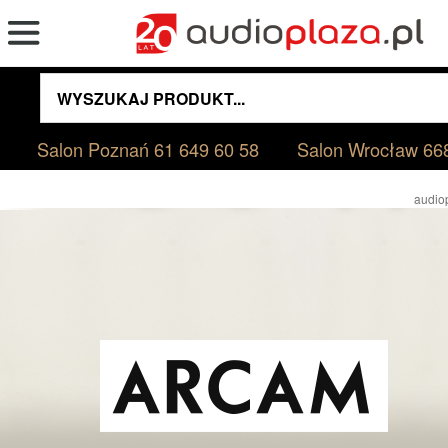
Salon Poznań
61 649 60 58
Salon Wrocław
66
audio