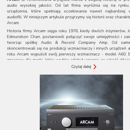
Audiovector
audio wysokiej jakości. Od lat firma wyróżnia się na rynku,
AUNE
urządzenia, które spełniają oczekiwania nawet najbardziej
audiofili. W niniejszym artykule przyjrzymy się historii oraz charak
Aura
Arcam.
Auralic
Aurender
Historia firmy Arcam sięga roku 1976, kiedy dwóch inżynierów, 
Avantgarde Acoustic
Edmundson Chan, postanowili połączyć swoje umiejętności i zai
tworząc spółkę Audio & Record Company Amp. Od same
AVM
skoncentrowali się na produkcji wzmacniaczy i innych urządzeń 
Ayon Audio
roku Arcam wypuścił swój pierwszy wzmacniacz - model A60. B
Bandridge
znaczący dla marki, który szybko zdobył uznanie za jakość dźwię
Bang & Olufsen
Arcam zaczęło się rozwijać, skupiając na produkcji wysokiej ja
Czytaj dalej
BenQ
audio.
Beyerdynamic
W ciągu kolejnych dekad Arcam zdobywał coraz większą popular
Blok
audiofilskim. Marka poszerzała swoją ofertę o nowe produkty, w t
Boenicke Audio
kino domowe, wzmacniacze audio-wideo, a nawet urządzen
B-Tech
strumieniowej muzyki, zachowując zawsze wysoki standard j
Buchardt Audio
słynie z dostarczania dźwięku najwyższej jakości. Ich urząd
Burson
klarowność, precyzja i głębia dźwięku, które pozwalają doświad
Cambridge Audio
sposób wyjątkowy i immersyjny.
Canton
Arcam zawsze kierowało się nowoczesnymi rozwiązaniami tech
Cardas Audio
Marka była jedną z pierwszych, która wprowadziła do swoi