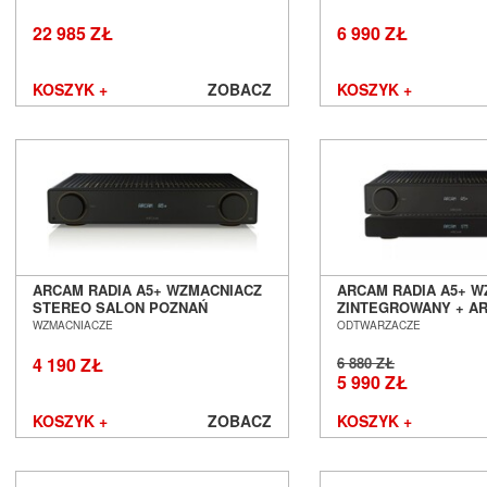
Leben
Leema
22 985 ZŁ
6 990 ZŁ
Leica
LG
KOSZYK +
ZOBACZ
KOSZYK +
Line Magnetic
Lyngdorf
Magnat
Magnetar
Marantz
Martin Logan
Matrix Audio
MEE audio
ARCAM RADIA A5+ WZMACNIACZ
ARCAM RADIA A5+ W
Melodika
STEREO SALON POZNAŃ
ZINTEGROWANY + A
Micromega
WROCŁAW
ST5 STREAMER ZES
WZMACNIACZE
ODTWARZACZE
MoFi
POZNAŃ WROCŁAW
4 190 ZŁ
6 880 ZŁ
Monacor
5 990 ZŁ
Monitor Audio
Monolith Audio
KOSZYK +
ZOBACZ
KOSZYK +
Monster
Moon by Simaudio
Moonriver Audio