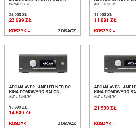
PeerlessAV
WROCŁAW
POZNAŃ WROCŁAW
WZMACNIACZE
AMPLITUNERY
Phasemation
25 990 ZŁ
11 990 ZŁ
Philips
23 999 ZŁ
11 891 ZŁ
Phonar
Pioneer
KOSZYK +
ZOBACZ
KOSZYK +
PMC
Polk Audio
PrimaLuna
Primare
Profigold
Pro-Ject
PS Audio
PureLink
ARCAM AVR21 AMPLITUNER DO
ARCAM AVR31 AMPL
Purist Audio Design
KINA DOMOWEGO SALON
KINA DOMOWEGO S
POZNAŃ WROCŁAW
POZNAŃ WROCŁAW
Q Acoustics
AMPLITUNERY
AMPLITUNERY
QED
15 990 ZŁ
21 990 ZŁ
Quad
14 849 ZŁ
Quadral
KOSZYK +
ZOBACZ
KOSZYK +
Quist Cable
Raidho Acoustics