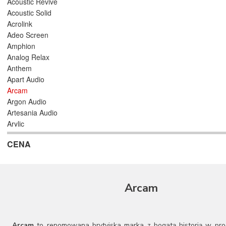
Acoustic Revive
Acoustic Solid
Acrolink
Adeo Screen
Amphion
Analog Relax
Anthem
Apart Audio
Arcam
Argon Audio
Artesania Audio
Arylic
Astell/Kern
CENA
Atlas
Atoll Electronique
AUDAC
Audioengine
Arcam
Audiolab
Audio Physic
Audio Reveal
Audiosymptom
Arcam
to renomowana brytyjska marka z bogatą historią w prod