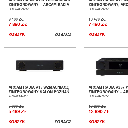
ZINTEGROWANY + ARCAM RADIA
ZINTEGROWANY, AR
Sonos
ST5 STREAMER ZESTAW SALON
ST5 STREAMER ZES
ODTWARZACZE
ODTWARZACZE
Sonus Faber
POZNAŃ WROCŁAW
POZNAŃ WROCŁAW
Sony
9 180 ZŁ
10 479 ZŁ
7 890 ZŁ
7 490 ZŁ
Soundsmith
Spendor
KOSZYK +
ZOBACZ
KOSZYK +
Stealth Acoustics
Straight Wire
Sumiko
Supra
Suprema
SVS
Symposium
Synergistic Research
Synthesis
ARCAM RADIA A15 WZMACNIACZ
ARCAM RADIA A25+ 
ZINTEGROWANY SALON POZNAŃ
ZINTEGROWANY + A
System Audio
WROCŁAW
ST5 STREAMER ZES
WZMACNIACZE
ODTWARZACZE
Taga
POZNAŃ WROCŁAW
Tannoy
5 990 ZŁ
16 280 ZŁ
5 499 ZŁ
13 990 ZŁ
Tara Labs
Teac
KOSZYK +
ZOBACZ
KOSZYK +
Tellurium Q