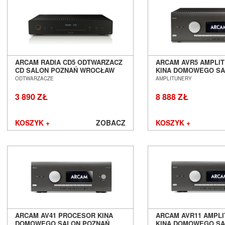
Mozos
Musical Fidelity
Music Hall
Mutec
Mytek
ARCAM RADIA CD5 ODTWARZACZ
ARCAM AVR5 AMPLI
Nagaoka
CD SALON POZNAŃ WROCŁAW
KINA DOMOWEGO S
Naim Audio
POZNAŃ WROCŁAW
ODTWARZACZE
AMPLITUNERY
New Horizon Audio
3 890 ZŁ
8 888 ZŁ
Nordost
NorStone
Octave
KOSZYK +
ZOBACZ
KOSZYK +
Omnimount
Onkyo
Opera Loudspeakers
Optoma
Ortofon
Out Audio
Oyaide
Panasonic
ARCAM AV41 PROCESOR KINA
ARCAM AVR11 AMPL
Paradigm
DOMOWEGO SALON POZNAŃ
KINA DOMOWEGO S