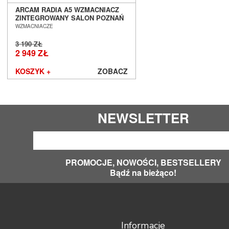
Yaqin
ARCAM RADIA A5 WZMACNIACZ
ZMF
ZINTEGROWANY SALON POZNAŃ
WROCŁAW
WZMACNIACZE
3 190 ZŁ
2 949 ZŁ
KOSZYK +
ZOBACZ
NEWSLETTER
PROMOCJE, NOWOŚCI, BESTSELLERY
Bądź na bieżąco!
Informacje