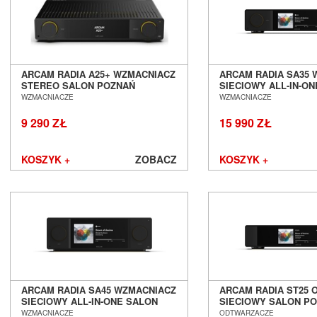
Harman/Kardon
Heco
Heed Audio
HiDiamond
HiFiMAN
ARCAM RADIA A25+ WZMACNIACZ
ARCAM RADIA SA35 
STEREO SALON POZNAŃ
SIECIOWY ALL-IN-O
Hisense
WROCŁAW
POZNAŃ WROCŁAW
WZMACNIACZE
WZMACNIACZE
iFi Audio
Inakustik
9 290 ZŁ
15 990 ZŁ
JBL
JL Audio
KOSZYK +
ZOBACZ
KOSZYK +
JVC
Kauber
Keces Audio
KEF
Kimber Kable
Kiseki
Klipsch
Kondo
ARCAM RADIA SA45 WZMACNIACZ
ARCAM RADIA ST25
LAB12
SIECIOWY ALL-IN-ONE SALON
SIECIOWY SALON P
Leak
POZNAŃ WROCŁAW
WROCŁAW
WZMACNIACZE
ODTWARZACZE