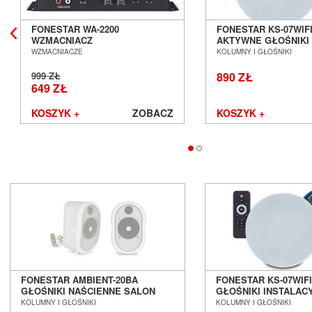
Avantgarde Acoustic
FONESTAR WA-2200
FONESTAR KS-07WIF
AVM
WZMACNIACZ
AKTYWNE GŁOŚNIKI
Ayon Audio
STEREOFONICZNY OFERTA
INSTALACYJNE Z WI-
WZMACNIACZE
KOLUMNY I GŁOŚNIKI
Bandridge
OUTLET SALON POZNAŃ
POZNAŃ WROCŁAW
WROCŁAW
999 ZŁ
890 ZŁ
Bang & Olufsen
649 ZŁ
BenQ
Beyerdynamic
KOSZYK +
ZOBACZ
KOSZYK +
Blok
Boenicke Audio
B-Tech
Buchardt Audio
Burson
Cambridge Audio
Canton
Cardas Audio
Cayin
Chario
Chord
FONESTAR AMBIENT-20BA
FONESTAR KS-07WIF
Cocktail Audio
GŁOŚNIKI NAŚCIENNE SALON
GŁOŚNIKI INSTALACY
POZNAŃ WROCŁAW --- EX-DEMO --
SALON POZNAŃ WR
KOLUMNY I GŁOŚNIKI
KOLUMNY I GŁOŚNIKI
Crystal Cable