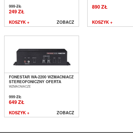
-
Cyrus
999 ZŁ
890 ZŁ
Dali
249 ZŁ
Davis Acoustics
KOSZYK +
ZOBACZ
KOSZYK +
dCS
Denon
DLS
Dual
EarMen
Edbak
Elipson
Emotiva
Epson
FONESTAR WA-2200 WZMACNIACZ
STEREOFONICZNY OFERTA
Erzetich
OUTLET SALON POZNAŃ
WZMACNIACZE
Esoteric Audio
WROCŁAW
Euromet
999 ZŁ
649 ZŁ
EverSolo
Exposure
KOSZYK +
ZOBACZ
Ferrum
Fezz Audio
FiberPro