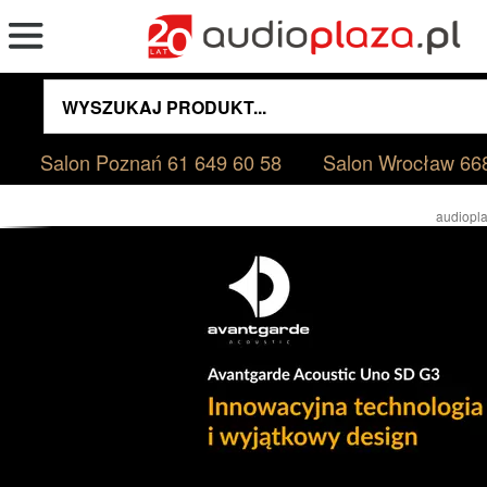
Salon Poznań
61 649 60 58
Salon Wrocław
66
audiopla