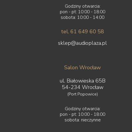
Lyngdorf
Godziny otwarcia:
Magnat
pon - pt: 10:00 - 18:00
Magnetar
sobota: 10:00 - 14:00
Marantz
Martin Logan
tel. 61 649 60 58
Matrix Audio
MEE audio
sklep@audioplaza.pl
Melodika
Micromega
MoFi
Salon Wrocław
Monacor
Monitor Audio
ul. Białowieska 65B
Monolith Audio
54-234 Wrocław
Monster
(Port Popowice)
Moon by Simaudio
Moonriver Audio
Mozos
Godziny otwarcia:
Musical Fidelity
pon - pt: 10:00 - 18:00
sobota: nieczynne
Music Hall
Mutec