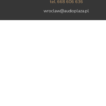
Mytek
tel. 668 606 636
Nagaoka
wroclaw@audioplaza.pl
Naim Audio
New Horizon Audio
Nordost
NorStone
Octave
Omnimount
Onkyo
Opera Loudspeakers
Optoma
Ortofon
Out Audio
Oyaide
Panasonic
Paradigm
PeerlessAV
Phasemation
Philips
Phonar
Pioneer