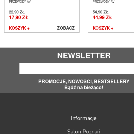
SALON POZNAŃ WROCŁAW
POZNAŃ WROCŁAW
PRZEWODY AV
PRZEWODY AV
Hisense
22,90 ZŁ
54,90 ZŁ
iFi Audio
17,90 ZŁ
44,99 ZŁ
Inakustik
JBL
KOSZYK +
ZOBACZ
KOSZYK +
JL Audio
JVC
Kauber
Keces Audio
NEWSLETTER
KEF
Kimber Kable
Kiseki
Klipsch
PROMOCJE, NOWOŚCI, BESTSELLERY
Kondo
Bądź na bieżąco!
LAB12
Leak
Leben
Leema
Informacje
Leica
LG
Line Magnetic
Salon Poznań