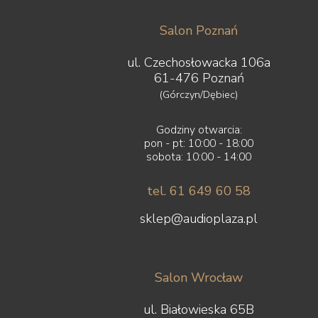
Mytek
Nagaoka
Salon Poznań
Naim Audio
New Horizon Audio
ul. Czechosłowacka 106a
Nordost
61-476 Poznań
NorStone
(Górczyn/Dębiec)
Octave
Omnimount
Onkyo
Godziny otwarcia:
pon - pt: 10:00 - 18:00
Opera Loudspeakers
sobota: 10:00 - 14:00
Optoma
Ortofon
tel. 61 649 60 58
Out Audio
Oyaide
sklep@audioplaza.pl
Panasonic
Paradigm
PeerlessAV
Phasemation
Salon Wrocław
Philips
Phonar
ul. Białowieska 65B
Pioneer