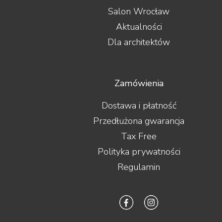
Lyngdorf
Salon Wrocław
Magnat
Aktualności
Magnetar
Marantz
Dla architektów
Martin Logan
Matrix Audio
MEE audio
Melodika
Zamówienia
Micromega
MoFi
Dostawa i płatność
Monacor
Przedłużona gwarancja
Monitor Audio
Tax Free
Monolith Audio
Monster
Polityka prywatności
Moon by Simaudio
Regulamin
Moonriver Audio
Mozos
Musical Fidelity
Music Hall
Mutec