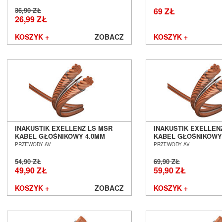
Cyrus
36,90 ZŁ
69 ZŁ
Dali
26,99 ZŁ
Davis Acoustics
KOSZYK +
ZOBACZ
KOSZYK +
dCS
Denon
DLS
Dual
EarMen
Edbak
Elipson
Emotiva
Epson
INAKUSTIK EXELLENZ LS MSR
INAKUSTIK EXELLEN
KABEL GŁOŚNIKOWY 4.0MM
KABEL GŁOŚNIKOWY
Erzetich
SALON POZNAŃ WROCŁAW
SALON POZNAŃ WR
PRZEWODY AV
PRZEWODY AV
Esoteric Audio
Euromet
54,90 ZŁ
69,90 ZŁ
49,90 ZŁ
59,90 ZŁ
EverSolo
Exposure
KOSZYK +
ZOBACZ
KOSZYK +
Ferrum
Fezz Audio
FiberPro