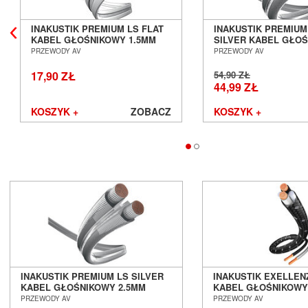
Avantgarde Acoustic
INAKUSTIK PREMIUM LS FLAT
INAKUSTIK PREMIUM
AVM
KABEL GŁOŚNIKOWY 1.5MM
SILVER KABEL GŁO
Ayon Audio
SALON POZNAŃ WROCŁAW
4MM SALON POZNAŃ
PRZEWODY AV
PRZEWODY AV
Bandridge
WROCŁAW
17,90 ZŁ
54,90 ZŁ
Bang & Olufsen
44,99 ZŁ
BenQ
Beyerdynamic
KOSZYK +
ZOBACZ
KOSZYK +
Blok
Boenicke Audio
B-Tech
Buchardt Audio
Burson
Cambridge Audio
Canton
Cardas Audio
Cayin
Chario
Chord
INAKUSTIK PREMIUM LS SILVER
INAKUSTIK EXELLENZ
Cocktail Audio
KABEL GŁOŚNIKOWY 2.5MM
KABEL GŁOŚNIKOWY
SALON POZNAŃ WROCŁAW
POZNAŃ WROCŁAW
PRZEWODY AV
PRZEWODY AV
Crystal Cable