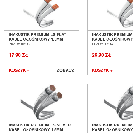
FiiO
Final Audio
Focal
Fonestar
Furutech
Fyne Audio
INAKUSTIK PREMIUM LS FLAT
INAKUSTIK PREMIUM
KABEL GŁOŚNIKOWY 1.5MM
KABEL GŁOŚNIKOWY
Gigawatt
SALON POZNAŃ WROCŁAW
SALON POZNAŃ WR
PRZEWODY AV
PRZEWODY AV
Gineos
Glanz
17,90 ZŁ
26,90 ZŁ
GoldenEar
Gold Note
KOSZYK +
ZOBACZ
KOSZYK +
Goldring
Grado
Graham Audio
Hana
Harbeth
Harman/Kardon
Heco
Heed Audio
INAKUSTIK PREMIUM LS SILVER
INAKUSTIK PREMIUM
HiDiamond
KABEL GŁOŚNIKOWY 1.5MM
KABEL GŁOŚNIKOWY
HiFiMAN