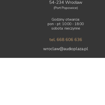
54-234 Wrocław
PMC
(Port Popowice)
Polk Audio
PrimaLuna
Godziny otwarcia:
Primare
pon - pt: 10:00 - 18:00
Profigold
sobota: nieczynne
Pro-Ject
PS Audio
tel. 668 606 636
PureLink
Purist Audio Design
wroclaw@audioplaza.pl
Q Acoustics
QED
Quad
Quadral
Quist Cable
Raidho Acoustics
Real Cable
Rega
Rekkord Audio
REL
Revel