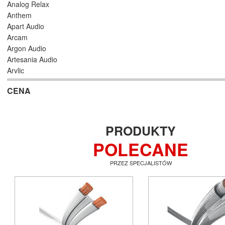
Analog Relax
Anthem
Apart Audio
Arcam
Argon Audio
Artesania Audio
Arylic
Astell/Kern
CENA
Atlas
Atoll Electronique
AUDAC
Audioengine
PRODUKTY
Audiolab
POLECANE
Audio Physic
Audio Reveal
PRZEZ SPECJALISTÓW
Audiosymptom
Audiovector
AUNE
Aura
Auralic
Aurender