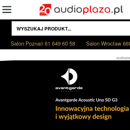
Salon Poznań
61 649 60 58
Salon Wrocław
66
audiopla