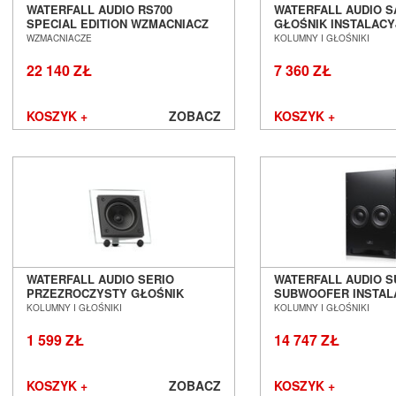
Rogue Audio
WATERFALL AUDIO RS700
WATERFALL AUDIO S
SPECIAL EDITION WZMACNIACZ
GŁOŚNIK INSTALACY
Roksan
ZINTEGROWANY SALON POZNAŃ
DOMOWEGO SALON 
WZMACNIACZE
KOLUMNY I GŁOŚNIKI
ROON LABS
WROCŁAW
WROCŁAW
Ruark Audio
22 140 ZŁ
7 360 ZŁ
Samsung
Scansonic
KOSZYK +
ZOBACZ
KOSZYK +
Sennheiser
Shanling
Shelter
Shunyata Research
Silent Angel
Siltech
Skullcandy
S.M.S.L
WATERFALL AUDIO SERIO
WATERFALL AUDIO S
solidsteel
PRZEZROCZYSTY GŁOŚNIK
SUBWOOFER INSTAL
Sonero
INSTALACYJNY SALON POZNAŃ
KINA DOMOWEGO S
KOLUMNY I GŁOŚNIKI
KOLUMNY I GŁOŚNIKI
Sonos
WROCŁAW
POZNAŃ WROCŁAW
1 599 ZŁ
14 747 ZŁ
Sonus Faber
Sony
Soundsmith
KOSZYK +
ZOBACZ
KOSZYK +