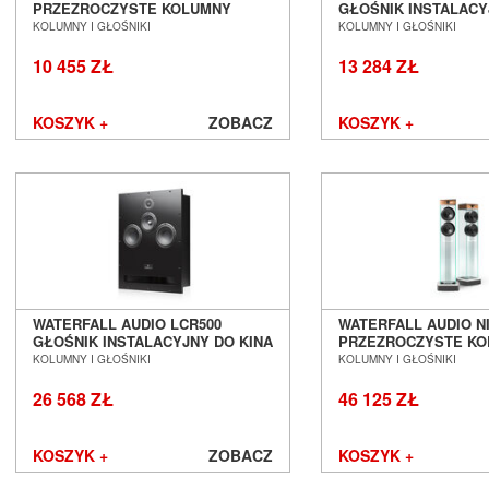
Mytek
PRZEZROCZYSTE KOLUMNY
GŁOŚNIK INSTALACY
PODŁOGOWE SALON POZNAŃ
DOMOWEGO SALON 
Nagaoka
KOLUMNY I GŁOŚNIKI
KOLUMNY I GŁOŚNIKI
WROCŁAW
WROCŁAW
Naim Audio
10 455 ZŁ
13 284 ZŁ
New Horizon Audio
Nordost
KOSZYK +
ZOBACZ
KOSZYK +
NorStone
Octave
Omnimount
Onkyo
Opera Loudspeakers
Optoma
Ortofon
Out Audio
Oyaide
WATERFALL AUDIO LCR500
WATERFALL AUDIO N
Panasonic
GŁOŚNIK INSTALACYJNY DO KINA
PRZEZROCZYSTE K
DOMOWEGO SALON POZNAŃ
PODŁOGOWE SALON
KOLUMNY I GŁOŚNIKI
KOLUMNY I GŁOŚNIKI
Paradigm
WROCŁAW
WROCŁAW
PeerlessAV
26 568 ZŁ
46 125 ZŁ
Phasemation
Philips
KOSZYK +
ZOBACZ
KOSZYK +
Phonar
Pioneer