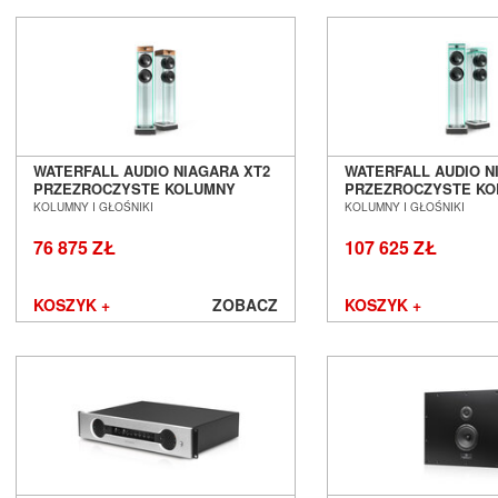
PMC
Polk Audio
PrimaLuna
Primare
Profigold
Pro-Ject
PS Audio
WATERFALL AUDIO NIAGARA XT2
WATERFALL AUDIO N
PRZEZROCZYSTE KOLUMNY
PRZEZROCZYSTE K
PureLink
PODŁOGOWE SALON POZNAŃ
PODŁOGOWE SALON
KOLUMNY I GŁOŚNIKI
KOLUMNY I GŁOŚNIKI
Purist Audio Design
WROCŁAW
WROCŁAW
Q Acoustics
76 875 ZŁ
107 625 ZŁ
QED
Quad
KOSZYK +
ZOBACZ
KOSZYK +
Quadral
Quist Cable
Raidho Acoustics
Real Cable
Rega
Rekkord Audio
REL
Revel