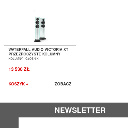
Spendor
Stealth Acoustics
Straight Wire
Sumiko
Supra
Suprema
SVS
Symposium
WATERFALL AUDIO VICTORIA XT
Synergistic Research
PRZEZROCZYSTE KOLUMNY
Synthesis
PODŁOGOWE SALON POZNAŃ
KOLUMNY I GŁOŚNIKI
WROCŁAW
System Audio
13 530 ZŁ
Taga
Tannoy
Tara Labs
KOSZYK +
ZOBACZ
Teac
Tellurium Q
Tonar
Topping
NEWSLETTER
Transrotor
Triangle
Trigon