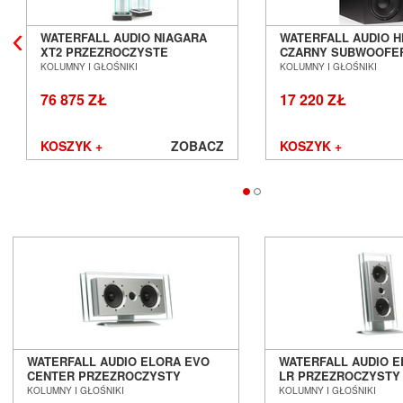
Avantgarde Acoustic
WATERFALL AUDIO NIAGARA
WATERFALL AUDIO H
AVM
XT2 PRZEZROCZYSTE
CZARNY SUBWOOFE
Ayon Audio
KOLUMNY PODŁOGOWE
AKTYWNY SALON P
KOLUMNY I GŁOŚNIKI
KOLUMNY I GŁOŚNIKI
Bandridge
SALON POZNAŃ WROCŁAW
WROCŁAW
76 875 ZŁ
17 220 ZŁ
Bang & Olufsen
BenQ
Beyerdynamic
KOSZYK +
ZOBACZ
KOSZYK +
Blok
Boenicke Audio
B-Tech
Buchardt Audio
Burson
Cambridge Audio
Canton
Cardas Audio
Cayin
Chario
Chord
WATERFALL AUDIO ELORA EVO
WATERFALL AUDIO 
Cocktail Audio
CENTER PRZEZROCZYSTY
LR PRZEZROCZYSTY
GŁOŚNIK PODSTAWKOWY ON
PODSTAWKOWY ON W
KOLUMNY I GŁOŚNIKI
KOLUMNY I GŁOŚNIKI
Crystal Cable