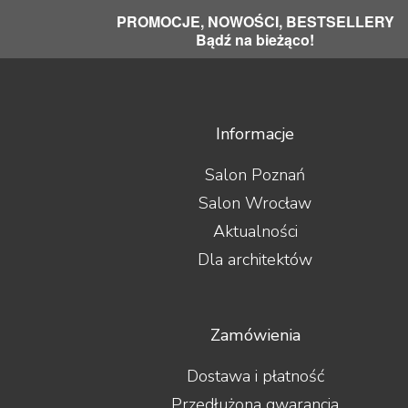
Unison Research
PROMOCJE, NOWOŚCI, BESTSELLERY
Usher
Bądź na bieżąco!
Van den Hul
Vibrapod
Vincent
Vogels
Informacje
Waterfall Audio
Wharfedale
Salon Poznań
WiiM
Wilson
Salon Wrocław
Wilson Audio
Aktualności
Wireworld
Woo Audio
Dla architektów
WORK
X-GIMI
Yaqin
Zamówienia
ZMF
Dostawa i płatność
Przedłużona gwarancja