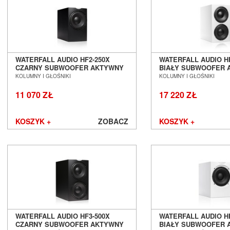
FiiO
Final Audio
Focal
Fonestar
Furutech
Fyne Audio
WATERFALL AUDIO HF2-250X
WATERFALL AUDIO HF
CZARNY SUBWOOFER AKTYWNY
BIAŁY SUBWOOFER 
Gigawatt
SALON POZNAŃ WROCŁAW
SALON POZNAŃ WR
KOLUMNY I GŁOŚNIKI
KOLUMNY I GŁOŚNIKI
Gineos
Glanz
11 070 ZŁ
17 220 ZŁ
GoldenEar
Gold Note
KOSZYK +
ZOBACZ
KOSZYK +
Goldring
Grado
Graham Audio
Hana
Harbeth
Harman/Kardon
Heco
Heed Audio
WATERFALL AUDIO HF3-500X
WATERFALL AUDIO H
HiDiamond
CZARNY SUBWOOFER AKTYWNY
BIAŁY SUBWOOFER 
HiFiMAN