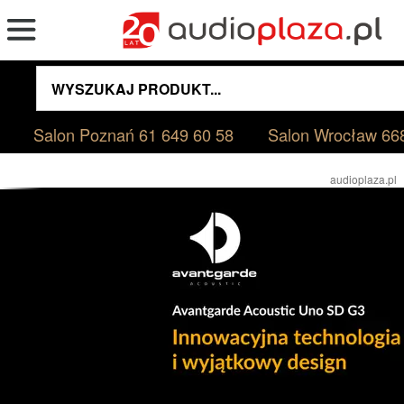
Salon Poznań
61 649 60 58
Salon Wrocław
66
audioplaza.pl