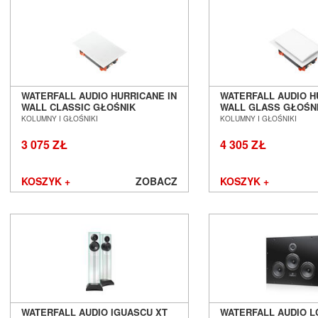
Lyngdorf
Magnat
Magnetar
Marantz
Martin Logan
Matrix Audio
WATERFALL AUDIO HURRICANE IN
WATERFALL AUDIO H
MEE audio
WALL CLASSIC GŁOŚNIK
WALL GLASS GŁOŚN
Melodika
INSTALACYJNY IN WALL SALON
INSTALACYJNY IN W
KOLUMNY I GŁOŚNIKI
KOLUMNY I GŁOŚNIKI
POZNAŃ WROCŁAW
POZNAŃ WROCŁAW
Micromega
3 075 ZŁ
4 305 ZŁ
MoFi
Monacor
Monitor Audio
KOSZYK +
ZOBACZ
KOSZYK +
Monolith Audio
Monster
Moon by Simaudio
Moonriver Audio
Mozos
Musical Fidelity
Music Hall
Mutec
WATERFALL AUDIO IGUASCU XT
WATERFALL AUDIO L