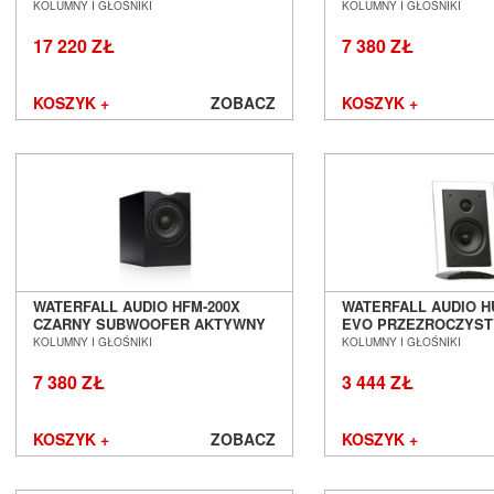
SALON POZNAŃ WROCŁAW
SALON POZNAŃ WR
KOLUMNY I GŁOŚNIKI
KOLUMNY I GŁOŚNIKI
Hisense
17 220 ZŁ
7 380 ZŁ
iFi Audio
Inakustik
JBL
KOSZYK +
ZOBACZ
KOSZYK +
JL Audio
JVC
Kauber
Keces Audio
KEF
Kimber Kable
Kiseki
Klipsch
WATERFALL AUDIO HFM-200X
WATERFALL AUDIO H
Kondo
CZARNY SUBWOOFER AKTYWNY
EVO PRZEZROCZYST
LAB12
SALON POZNAŃ WROCŁAW
PODSTAWKOWY ON W
KOLUMNY I GŁOŚNIKI
KOLUMNY I GŁOŚNIKI
POZNAŃ WROCŁAW
Leak
7 380 ZŁ
3 444 ZŁ
Leben
Leema
Leica
KOSZYK +
ZOBACZ
KOSZYK +
LG
Line Magnetic