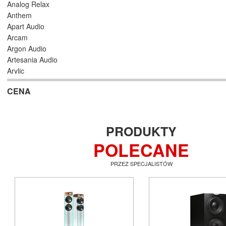
Analog Relax
Anthem
Apart Audio
Arcam
Argon Audio
Artesania Audio
Arylic
Astell/Kern
CENA
Atlas
Atoll Electronique
AUDAC
Audioengine
PRODUKTY
Audiolab
POLECANE
Audio Physic
Audio Reveal
PRZEZ SPECJALISTÓW
Audiosymptom
Audiovector
AUNE
Aura
Auralic
Aurender