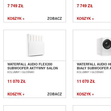
WALL SALON POZNAŃ WROCŁAW
POZNAŃ WROCŁAW
Cyrus
7 749 ZŁ
7 749 ZŁ
Dali
Davis Acoustics
KOSZYK +
ZOBACZ
KOSZYK +
dCS
Denon
DLS
Dual
EarMen
Edbak
Elipson
Emotiva
Epson
WATERFALL AUDIO FLEX200
WATERFALL AUDIO HF
SUBWOOFER AKTYWNY SALON
BIAŁY SUBWOOFER 
Erzetich
POZNAŃ WROCŁAW
SALON POZNAŃ WR
KOLUMNY I GŁOŚNIKI
KOLUMNY I GŁOŚNIKI
Esoteric Audio
Euromet
11 070 ZŁ
11 070 ZŁ
EverSolo
Exposure
KOSZYK +
ZOBACZ
KOSZYK +
Ferrum
Fezz Audio
FiberPro