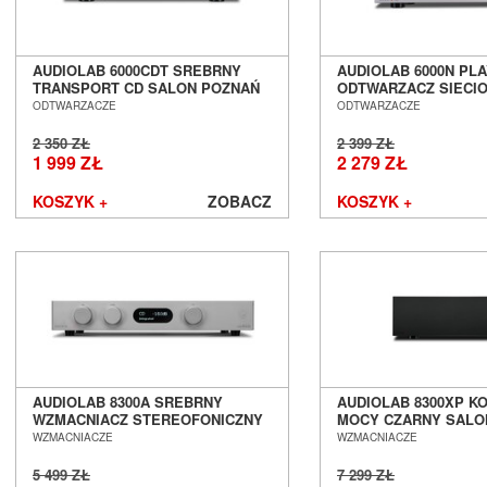
Mozos
Musical Fidelity
Music Hall
AUDIOLAB 6000CDT SREBRNY
AUDIOLAB 6000N PL
TRANSPORT CD SALON POZNAŃ
ODTWARZACZ SIECI
Mutec
WROCŁAW
POZNAŃ WROCŁAW
ODTWARZACZE
ODTWARZACZE
Mytek
Nagaoka
2 350 ZŁ
2 399 ZŁ
1 999 ZŁ
2 279 ZŁ
Naim Audio
New Horizon Audio
KOSZYK +
ZOBACZ
KOSZYK +
Nordost
NorStone
Octave
Omnimount
Onkyo
Opera Loudspeakers
Optoma
Ortofon
AUDIOLAB 8300A SREBRNY
AUDIOLAB 8300XP 
Out Audio
WZMACNIACZ STEREOFONICZNY
MOCY CZARNY SALO
Oyaide
SALON POZNAŃ WROCŁAW
WROCŁAW
WZMACNIACZE
WZMACNIACZE
Panasonic
5 499 ZŁ
7 299 ZŁ
Paradigm