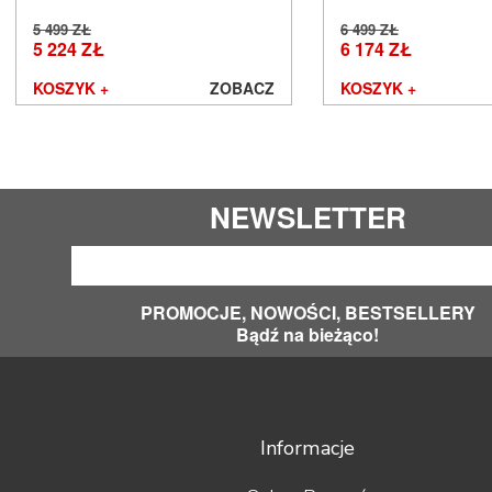
Yaqin
ZMF
5 499 ZŁ
6 499 ZŁ
5 224 ZŁ
6 174 ZŁ
KOSZYK +
ZOBACZ
KOSZYK +
NEWSLETTER
PROMOCJE, NOWOŚCI, BESTSELLERY
Bądź na bieżąco!
Informacje