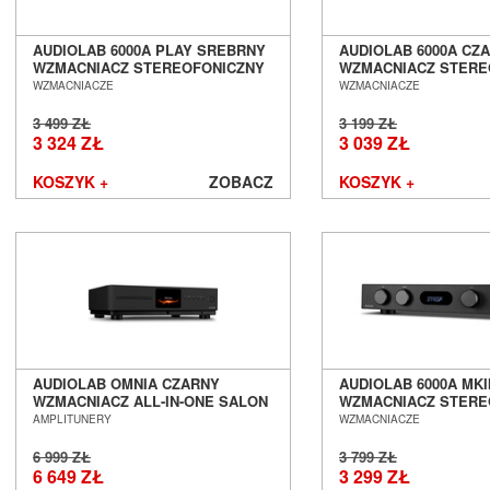
Harman/Kardon
Heco
AUDIOLAB 6000A PLAY SREBRNY
AUDIOLAB 6000A CZ
Heed Audio
WZMACNIACZ STEREOFONICZNY
WZMACNIACZ STERE
Z FUNKCJAMI SIECIOWYMI SALON
SALON POZNAŃ WR
HiDiamond
WZMACNIACZE
WZMACNIACZE
POZNAŃ WROCŁAW --- DOSTĘPNY
HiFiMAN
OD RĘKI --- OUTLET ---
3 499 ZŁ
3 199 ZŁ
Hisense
3 324 ZŁ
3 039 ZŁ
iFi Audio
KOSZYK +
ZOBACZ
KOSZYK +
Inakustik
JBL
JL Audio
JVC
Kauber
Keces Audio
KEF
Kimber Kable
Kiseki
AUDIOLAB OMNIA CZARNY
AUDIOLAB 6000A MKI
Klipsch
WZMACNIACZ ALL-IN-ONE SALON
WZMACNIACZ STERE
POZNAŃ WROCŁAW
SALON POZNAŃ WR
AMPLITUNERY
WZMACNIACZE
Kondo
LAB12
6 999 ZŁ
3 799 ZŁ
Leak
6 649 ZŁ
3 299 ZŁ