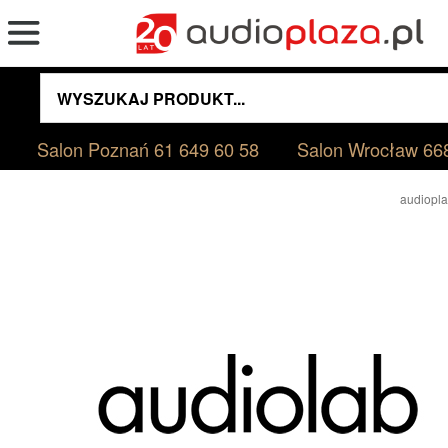
Salon Poznań
61 649 60 58
Salon Wrocław
66
audiopla