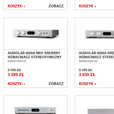
Leben
KOSZYK +
ZOBACZ
KOSZYK +
Leema
Leica
LG
Line Magnetic
Lyngdorf
Magnat
Magnetar
Marantz
Martin Logan
AUDIOLAB 6000A MKII SREBRNY
AUDIOLAB 6000A SR
WZMACNIACZ STEREOFONICZNY
WZMACNIACZ STERE
Matrix Audio
SALON POZNAŃ WROCŁAW
SALON POZNAŃ WR
WZMACNIACZE
WZMACNIACZE
MEE audio
Melodika
3 799 ZŁ
3 199 ZŁ
3 299 ZŁ
3 039 ZŁ
Micromega
MoFi
KOSZYK +
ZOBACZ
KOSZYK +
Monacor
Monitor Audio
Monolith Audio
Monster
Moon by Simaudio
Moonriver Audio