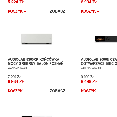
5 224 ZŁ
6 934 ZŁ
PeerlessAV
Phasemation
KOSZYK +
ZOBACZ
KOSZYK +
Philips
Phonar
Pioneer
PMC
Polk Audio
PrimaLuna
Primare
Profigold
AUDIOLAB 8300XP KOŃCÓWKA
AUDIOLAB 9000N CZ
Pro-Ject
MOCY SREBRNY SALON POZNAŃ
ODTWARZACZ SIECI
PS Audio
WROCŁAW
POZNAŃ WROCŁAW
WZMACNIACZE
ODTWARZACZE
PureLink
7 299 ZŁ
9 999 ZŁ
Purist Audio Design
6 934 ZŁ
9 499 ZŁ
Q Acoustics
QED
KOSZYK +
ZOBACZ
KOSZYK +
Quad
Quadral
Quist Cable
Raidho Acoustics