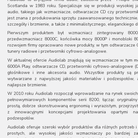
Audiovector
Scotlanda w 1983 roku. Specjalizuje się w produkcji wysokiej j
AUNE
audio, takiego jak wzmacniacze, odtwarzacze CD czy przetworni
jest znana z produkowania sprzętu zaawansowanego technicznie, 
Aura
szczegóły i brzmienie, a także z minimalistycznego, eleganckiego 
Auralic
Aurender
Pierwszym produktem był wzmacniacz zintegrowany 8000A
Avantgarde Acoustic
przedwzmacniacz 8000C, końcówka mocy 8000P i monobloki 8
rozwojem firmy opracowano nowe produkty, w tym odtwarzacze CD
AVM
tunery radiowe i przetworniki cyfrowo-analogowe.
Ayon Audio
Bandridge
W aktualnej ofercie Audiolab znajdują się wzmacniacze w tym 
Bang & Olufsen
6000A Play
, odtwarzacze CD, przetworniki cyfrowo-analogowe (
głośnikowe i inne akcesoria audio. Wszystkie produkty są p
BenQ
wytwarzane z najwyższej jakości materiałów i podzespołów,
Beyerdynamic
najlepsze brzmienie.
Blok
Boenicke Audio
W 2010 roku Audiolab rozpoczął wprowadzanie na rynek swoic
pełnowymiarowych komponentów serii 8200, łącząc oryginalny
B-Tech
prostą, dobrze skonstruowaną ergonomią i wyrazistym, przejrzys
Buchardt Audio
z innowacyjnymi koncepcjami projektowania opartymi na
Burson
podzespołów.
Cambridge Audio
Canton
Audiolab oferuje szeroki wybór produktów dla różnych potrzeb i
prostych, ale wysokiej jakości wzmacniaczy po bardziej 
Cardas Audio