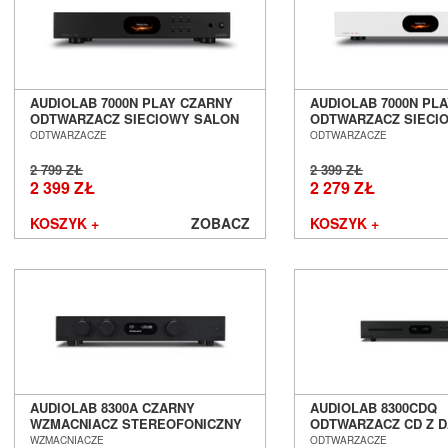
Tonar
Topping
Transrotor
Triangle
Trigon
AUDIOLAB 7000N PLAY CZARNY
AUDIOLAB 7000N PL
ODTWARZACZ SIECIOWY SALON
ODTWARZACZ SIECI
Unison Research
POZNAŃ WROCŁAW
POZNAŃ WROCŁAW
ODTWARZACZE
ODTWARZACZE
Usher
Van den Hul
2 799 ZŁ
2 399 ZŁ
2 399 ZŁ
2 279 ZŁ
Vibrapod
Vincent
KOSZYK +
ZOBACZ
KOSZYK +
Vogels
Waterfall Audio
Wharfedale
WiiM
Wilson
Wilson Audio
Wireworld
Woo Audio
WORK
AUDIOLAB 8300A CZARNY
AUDIOLAB 8300CDQ
WZMACNIACZ STEREOFONICZNY
ODTWARZACZ CD Z 
X-GIMI
SALON POZNAŃ WROCŁAW
SALON POZNAŃ WR
WZMACNIACZE
ODTWARZACZE