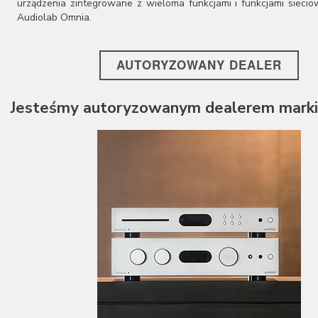
urządzenia zintegrowane z wieloma funkcjami i funkcjami siecio
Cayin
Audiolab Omnia
.
Chario
Chord
Cocktail Audio
AUTORYZOWANY DEALER
Crystal Cable
Cyrus
Dali
Jesteśmy autoryzowanym dealerem marki
Davis Acoustics
dCS
Denon
DLS
Dual
EarMen
Edbak
Elipson
Emotiva
Epson
Erzetich
Esoteric Audio
Euromet