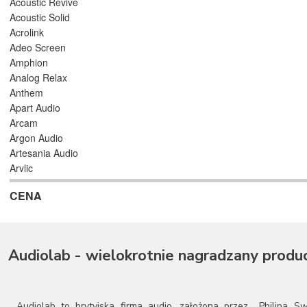
Acoustic Revive
Acoustic Solid
Acrolink
Adeo Screen
Amphion
Analog Relax
Anthem
Apart Audio
Arcam
Argon Audio
Artesania Audio
Arylic
Astell/Kern
CENA
Atlas
Atoll Electronique
AUDAC
Audioengine
Audiolab - wielokrotnie nagradzany produ
Audiolab
Audio Physic
Audio Reveal
Audiosymptom
Audiolab to brytyjska firma audio, założona przez Philipa Sw