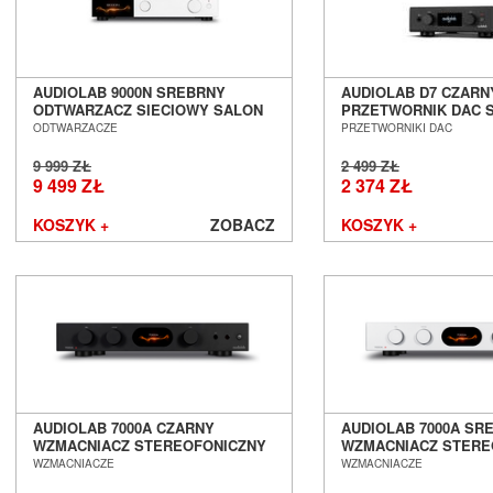
Real Cable
Rega
Rekkord Audio
REL
AUDIOLAB 9000N SREBRNY
AUDIOLAB D7 CZARN
Revel
ODTWARZACZ SIECIOWY SALON
PRZETWORNIK DAC 
Rogue Audio
POZNAŃ WROCŁAW
POZNAŃ WROCŁAW
ODTWARZACZE
PRZETWORNIKI DAC
Roksan
9 999 ZŁ
2 499 ZŁ
ROON LABS
9 499 ZŁ
2 374 ZŁ
Ruark Audio
Samsung
KOSZYK +
ZOBACZ
KOSZYK +
Scansonic
Sennheiser
Shanling
Shelter
Shunyata Research
Silent Angel
Siltech
Skullcandy
AUDIOLAB 7000A CZARNY
AUDIOLAB 7000A SR
S.M.S.L
WZMACNIACZ STEREOFONICZNY
WZMACNIACZ STERE
SALON POZNAŃ WROCŁAW
SALON POZNAŃ WR
solidsteel
WZMACNIACZE
WZMACNIACZE
Sonero