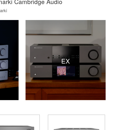
arki Cambridge Audio
oskonali swoje produkty, aby zapewnić najlepsze
arki
one za precyzyjne odwzorowanie dźwięku, bogaty
i, która zdobyła uznanie dzięki doskonałej jakości
zy i odtwarzaczy po głośniki i systemy multiroom,
w muzyki na całym świecie. Firma stale dąży do
ięku i satysfakcję użytkownikom. Dla wszystkich,
a którą mogą polegać.
EX