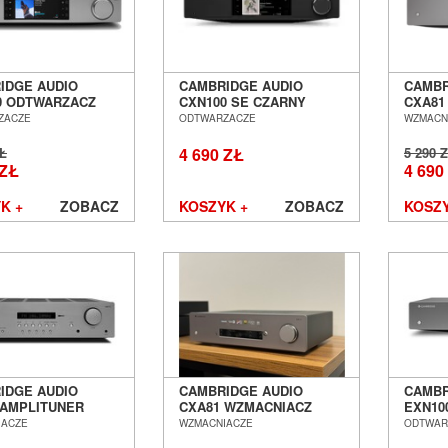
IDGE AUDIO
CAMBRIDGE AUDIO
CAMBR
0 ODTWARZACZ
CXN100 SE CZARNY
CXA81
OWY STREAMER
ODTWARZACZ SIECIOWY
STERE
ZACZE
ODTWARZACZE
WZMACN
 POZNAŃ
STREAMER SALON
WROC
ŁAW
POZNAŃ WROCŁAW ---
ZŁ
4 690 ZŁ
5 290 
DOSTĘPNOŚC JESIEŃ
 ZŁ
4 690
2026 ---
K +
ZOBACZ
KOSZYK +
ZOBACZ
KOSZY
IDGE AUDIO
CAMBRIDGE AUDIO
CAMBR
 AMPLITUNER
CXA81 WZMACNIACZ
EXN10
O SALON POZNAŃ
STEREO SALON POZNAŃ
SIECI
IACZE
WZMACNIACZE
ODTWAR
ŁAW
WROCŁAW OUTLET
POZN