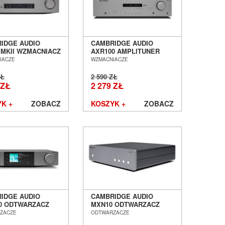
IDGE AUDIO
CAMBRIDGE AUDIO
 MKII WZMACNIACZ
AXR100 AMPLITUNER
O SALON POZNAŃ
STEREO SALON POZNAŃ
IACZE
WZMACNIACZE
ŁAW
WROCŁAW
ZŁ
2 590 ZŁ
 ZŁ
2 279 ZŁ
K +
ZOBACZ
KOSZYK +
ZOBACZ
IDGE AUDIO
CAMBRIDGE AUDIO
0 ODTWARZACZ
MXN10 ODTWARZACZ
OWY SALON
SIECIOWY SALON
ZACZE
ODTWARZACZE
AŃ WROCŁAW
POZNAŃ WROCŁAW