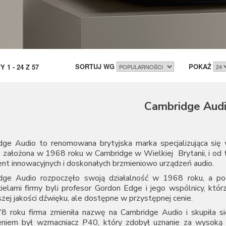
SORTUJ WG
POKAŻ
TY
1
-
24
Z
57
Cambridge Aud
dge Audio to renomowana brytyjska marka specjalizująca się w
 założona w 1968 roku w Cambridge w Wielkiej Brytanii, i od t
nt innowacyjnych i doskonałych brzmieniowo urządzeń audio.
dge Audio rozpoczęło swoją działalność w 1968 roku, a po
ielami firmy byli profesor Gordon Edge i jego wspólnicy, któr
zej jakości dźwięku, ale dostępne w przystępnej cenie.
 roku firma zmieniła nazwę na Cambridge Audio i skupiła się
eniem był wzmacniacz P40, który zdobył uznanie za wysoką 