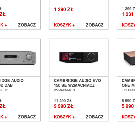
AWKOWE SALON
BEZPRZEWODOWE
BEZP
Ń WROCŁAW
NAUSZNE ZAMKNIĘTE
SŁUCH
ZŁ
1 290 ZŁ
1 399 
SALON POZNAŃ
ZAMKN
 ZŁ
1 231
WROCŁAW
POZN
K +
ZOBACZ
KOSZYK +
ZOBACZ
KOSZY
IDGE AUDIO
CAMBRIDGE AUDIO EVO
CAMBR
0D DAB
150 SE WZMACNIACZ
ONE M
TUNER
ALL-IN-ONE SALON
BEZP
NERY
WZMACNIACZE
KOLUMNY
OFONICZNY
POZNAŃ WROCŁAW
GŁOŚN
 POZNAŃ
STRUM
ZŁ
11 490 ZŁ
6 990 
ŁAW
ONE S
 ZŁ
9 990 ZŁ
5 990
WROC
K +
ZOBACZ
KOSZYK +
ZOBACZ
KOSZY