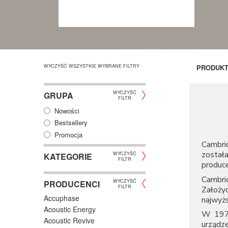
WYCZYŚĆ WSZYSTKIE WYBRANE FILTRY
PRODUK
WYCZYŚĆ
GRUPA
FILTR
Nowości
Bestsellery
Promocja
Cambri
została
WYCZYŚĆ
KATEGORIE
FILTR
produce
Cambri
WYCZYŚĆ
PRODUCENCI
FILTR
Założyc
Accuphase
najwyżs
Acoustic Energy
W 1978
Acoustic Revive
urządz