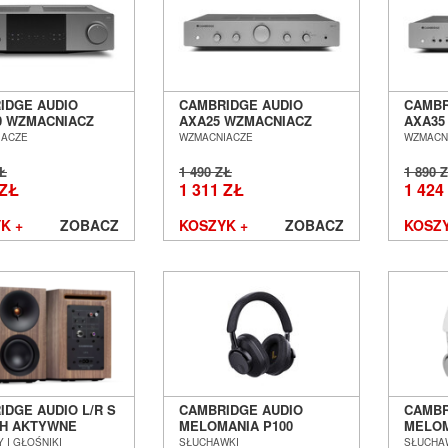
IDGE AUDIO
CAMBRIDGE AUDIO
CAMBR
0 WZMACNIACZ
AXA25 WZMACNIACZ
AXA35
GROWANY SALON
STEREO SALON POZNAŃ
ZINTE
IACZE
WZMACNIACZE
WZMACN
Ń WROCŁAW
WROCŁAW
POZN
ZŁ
1 490 ZŁ
1 890 
 ZŁ
1 311 ZŁ
1 424
K +
ZOBACZ
KOSZYK +
ZOBACZ
KOSZY
IDGE AUDIO L/R S
CAMBRIDGE AUDIO
CAMBR
H AKTYWNE
MELOMANIA P100
MELOM
NY
CZARNE SŁUCHAWKI
BIAŁE
 I GŁOŚNIKI
SŁUCHAWKI
SŁUCHA