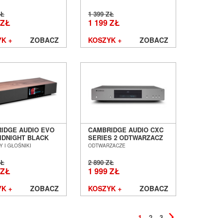
RZEWODOWE
BEZPRZEWODOWE
AWKI NAUSZNE
SŁUCHAWKI NAUSZNE
ZŁ
1 399 ZŁ
IĘTE SALON
ZAMKNIĘTE SALON
 ZŁ
1 199 ZŁ
AŃ WROCŁAW
POZNAŃ WROCŁAW
K +
ZOBACZ
KOSZYK +
ZOBACZ
IDGE AUDIO EVO
CAMBRIDGE AUDIO CXC
IDNIGHT BLACK
SERIES 2 ODTWARZACZ
RZEWODOWY
CD SALON POZNAŃ
 I GŁOŚNIKI
ODTWARZACZE
IK
WROCŁAW --- DOSTĘPNY
IENIOWY ALL-IN-
OD RĘKI ---
ZŁ
2 890 ZŁ
ALON POZNAŃ
 ZŁ
1 999 ZŁ
ŁAW
K +
ZOBACZ
KOSZYK +
ZOBACZ
1
2
3