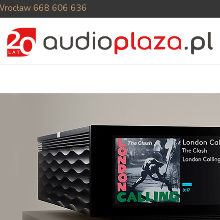
Wrocław
668 606 636