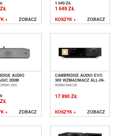
ZŁ
1 949 ZŁ
 ZŁ
1 649 ZŁ
K +
ZOBACZ
KOSZYK +
ZOBACZ
IDGE AUDIO
CAMBRIDGE AUDIO EVO
GIC 200M
300 WZMACNIACZ ALL-IN-
WORNIK DAC
ONE SALON POZNAŃ
ORNIKI DAC
WZMACNIACZE
 POZNAŃ
WROCŁAW
ŁAW
ZŁ
17 990 ZŁ
 ZŁ
K +
ZOBACZ
KOSZYK +
ZOBACZ