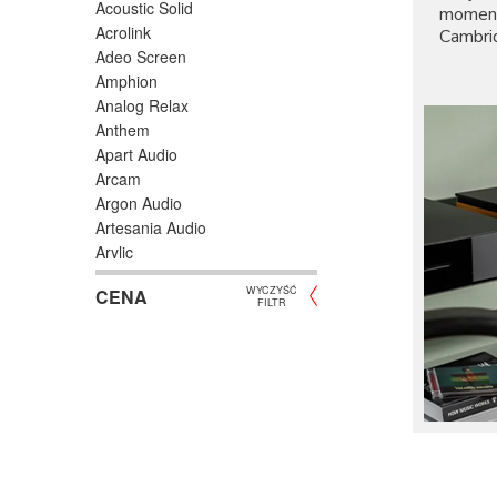
Acoustic Solid
moment
Acrolink
Cambri
Adeo Screen
wzmacn
Amphion
Produk
Analog Relax
wykona
Anthem
wzmacn
Apart Audio
Cambri
Arcam
W
Argon Audio
b
Artesania Audio
p
Arylic
j
Astell/Kern
O
WYCZYŚĆ
CENA
Atlas
FILTR
d
Atoll Electronique
C
AUDAC
s
Audioengine
C
Audiolab
Cambrid
Audio Physic
dźwięk
Audio Reveal
zaawan
Audiosymptom
słucha
użytkow
Audiovector