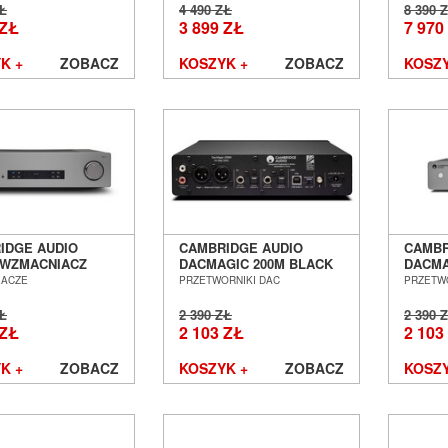
ZŁ
4 490 ZŁ
8 390 
 ZŁ
3 899 ZŁ
7 970
K +
ZOBACZ
KOSZYK +
ZOBACZ
KOSZY
IDGE AUDIO
CAMBRIDGE AUDIO
CAMBR
 WZMACNIACZ
DACMAGIC 200M BLACK
DACMA
O SALON POZNAŃ
EDITION CZARNY
PRZET
IACZE
PRZETWORNIKI DAC
PRZETW
ŁAW
PRZETWORNIK DAC
SALON
SALON POZNAŃ
WROC
ZŁ
2 390 ZŁ
2 390 
WROCŁAW
 ZŁ
2 103 ZŁ
2 103
K +
ZOBACZ
KOSZYK +
ZOBACZ
KOSZY