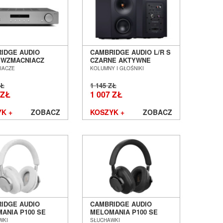
IDGE AUDIO
CAMBRIDGE AUDIO L/R S
 WZMACNIACZ
CZARNE AKTYWNE
GROWANY SALON
KOLUMNY
IACZE
KOLUMNY I GŁOŚNIKI
AŃ WROCŁAW
PODSTAWKOWE SALON
POZNAŃ WROCŁAW
ZŁ
1 145 ZŁ
 ZŁ
1 007 ZŁ
K +
ZOBACZ
KOSZYK +
ZOBACZ
IDGE AUDIO
CAMBRIDGE AUDIO
ANIA P100 SE
MELOMANIA P100 SE
CZARNE
WKI
SŁUCHAWKI