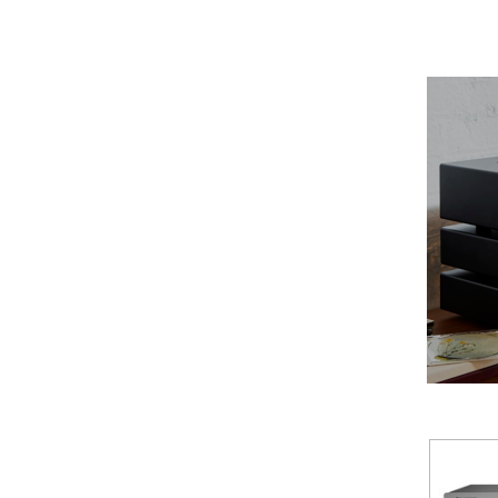
w dzie
AUNE
możliw
Aura
detal, 
Auralic
Cambrid
Aurender
dźwięku
Avantgarde Acoustic
produk
AVM
doskon
Ayon Audio
którzy 
Bandridge
Bang & Olufsen
BenQ
Beyerdynamic
Blok
Boenicke Audio
B-Tech
Buchardt Audio
Burson
Cambridge Audio
Canton
Cardas Audio
Cayin