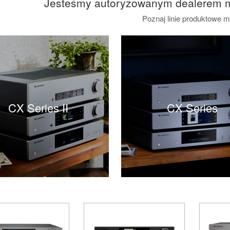
Jesteśmy autoryzowanym dealerem m
dzinie innowacji. Firma stale wprowadza nowe technologie i d
Poznaj linie produktowe m
e doświadczenie dźwiękowe. Ich urządzenia są często chwal
głębokie basy i szeroką scenę dźwiękową.
ge Audio to marka audiofilskiego sprzętu audio o długiej histori
, innowacyjnym rozwiązaniom i przystępnej cenie. Od wzmacniac
ty Cambridge Audio są cenione przez audiofilów i miłośnikó
alenia swoich produktów, zapewniając najwyższe standardy dźw
cenią sobie doskonałe brzmienie, Cambridge Audio jest marką, n
CX Series II
CX Series