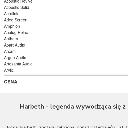
Acoustic Revive
Acoustic Solid
Acrolink
Adeo Screen
Amphion
Analog Relax
Anthem
Apart Audio
Arcam
Argon Audio
Artesania Audio
Arylic
Astell/Kern
CENA
Atlas
Atoll Electronique
AUDAC
Audioengine
Harbeth - legenda wywodząca się z
Audiolab
Audio Physic
Audio Reveal
Audiosymptom
Firma Harbeth została założona ponad czterdzieści lat