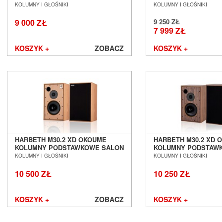
POZNAŃ WROCŁAW
POZNAŃ WROCŁAW
KOLUMNY I GŁOŚNIKI
KOLUMNY I GŁOŚNIKI
Harman/Kardon
Heco
9 000 ZŁ
9 250 ZŁ
Heed Audio
7 999 ZŁ
HiDiamond
KOSZYK +
ZOBACZ
KOSZYK +
HiFiMAN
Hisense
iFi Audio
Inakustik
JBL
JL Audio
JVC
Kauber
Keces Audio
HARBETH M30.2 XD OKOUME
HARBETH M30.2 XD 
KOLUMNY PODSTAWKOWE SALON
KOLUMNY PODSTAW
KEF
POZNAŃ WROCŁAW
POZNAŃ WROCŁAW
KOLUMNY I GŁOŚNIKI
KOLUMNY I GŁOŚNIKI
Kimber Kable
Kiseki
10 500 ZŁ
10 250 ZŁ
Klipsch
Kondo
KOSZYK +
ZOBACZ
KOSZYK +
LAB12
Leak