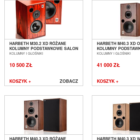
Leben
Leema
Leica
LG
Line Magnetic
Lyngdorf
Magnat
HARBETH M30.2 XD RÓŻANE
HARBETH M40.3 XD 
KOLUMNY PODSTAWKOWE SALON
KOLUMNY PODSTAW
Magnetar
POZNAŃ WROCŁAW
POZNAŃ WROCŁAW
KOLUMNY I GŁOŚNIKI
KOLUMNY I GŁOŚNIKI
Marantz
Martin Logan
10 500 ZŁ
41 000 ZŁ
Matrix Audio
MEE audio
KOSZYK +
ZOBACZ
KOSZYK +
Melodika
Micromega
MoFi
Monacor
Monitor Audio
Monolith Audio
Monster
Moon by Simaudio
HARBETH M40.3 XD RÓŻANE
HARBETH M40.3 XD W
Moonriver Audio