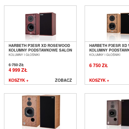
PeerlessAV
Phasemation
Philips
Phonar
Pioneer
PMC
Polk Audio
HARBETH P3ESR XD ROSEWOOD
HARBETH P3ESR XD 
PrimaLuna
KOLUMNY PODSTAWKOWE SALON
KOLUMNY PODSTAW
Primare
POZNAŃ WROCŁAW EX-DEMO ---
POZNAŃ WROCŁAW
KOLUMNY I GŁOŚNIKI
KOLUMNY I GŁOŚNIKI
Profigold
6 750 ZŁ
6 750 ZŁ
Pro-Ject
4 999 ZŁ
PS Audio
PureLink
KOSZYK +
ZOBACZ
KOSZYK +
Purist Audio Design
Q Acoustics
QED
Quad
Quadral
Quist Cable
Raidho Acoustics