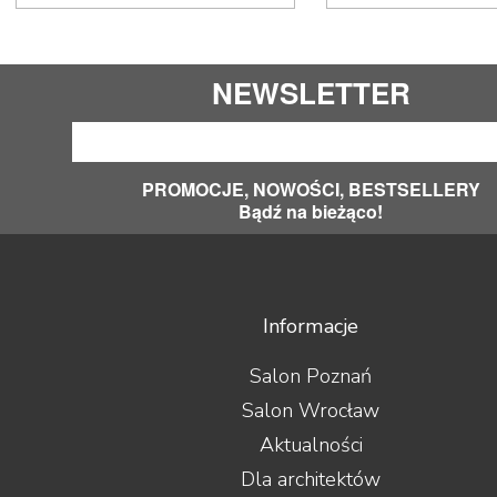
Sonos
Sonus Faber
Sony
NEWSLETTER
Soundsmith
Spendor
Stealth Acoustics
Straight Wire
PROMOCJE, NOWOŚCI, BESTSELLERY
Sumiko
Bądź na bieżąco!
Supra
Suprema
SVS
Symposium
Synergistic Research
Informacje
Synthesis
System Audio
Salon Poznań
Taga
Salon Wrocław
Tannoy
Tara Labs
Aktualności
Teac
Dla architektów
Tellurium Q