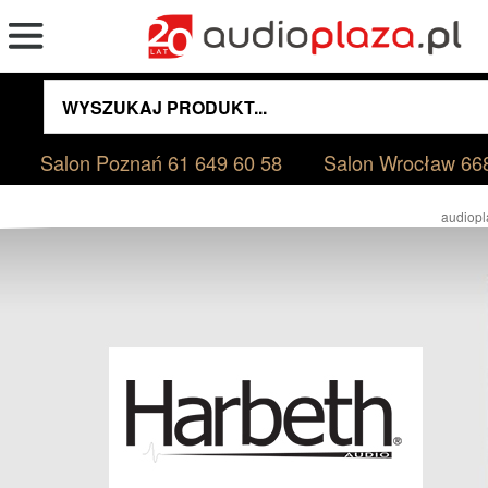
Salon Poznań
61 649 60 58
Salon Wrocław
66
audiopl