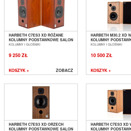
EverSolo
bestsellerowego modelu
Harbeth M30.2 XD
po hi-en
Exposure
M40.3 XD
, marka ta jest w stanie zadowolić każdego audiofi
Ferrum
Fezz Audio
FiberPro
AUTORYZOWANY DEALER
FiiO
HARBETH C7ES3 XD RÓŻANE
HARBETH M30.2 XD W
Final Audio
KOLUMNY PODSTAWKOWE SALON
KOLUMNY PODSTAW
Jesteśmy autoryzowanym dealerem mark
POZNAŃ WROCŁAW
POZNAŃ WROCŁAW
Focal
KOLUMNY I GŁOŚNIKI
KOLUMNY I GŁOŚNIKI
Fonestar
9 250 ZŁ
10 500 ZŁ
Furutech
Fyne Audio
KOSZYK +
ZOBACZ
KOSZYK +
Gigawatt
Gineos
Glanz
GoldenEar
Gold Note
Goldring
Grado
Graham Audio
Hana
HARBETH C7ES3 XD ORZECH
HARBETH C7ES3 XD 
Harbeth
KOLUMNY PODSTAWKOWE SALON
KOLUMNY PODSTAW