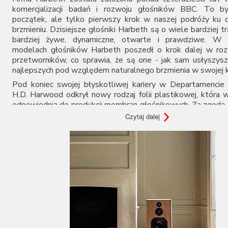
Audiovector
komercjalizacji badań i rozwoju głośników BBC. To by
początek, ale tylko pierwszy krok w naszej podróży ku
AUNE
brzmieniu. Dzisiejsze głośniki Harbeth są o wiele bardziej t
Aura
bardziej żywe, dynamiczne, otwarte i prawdziwe. W 
Auralic
modelach głośników Harbeth poszedł o krok dalej w roz
Aurender
przetworników, co sprawia, że są one - jak sam usłyszysz
Avantgarde Acoustic
najlepszych pod względem naturalnego brzmienia w swojej k
AVM
Pod koniec swojej błyskotliwej kariery w Departamenci
Ayon Audio
H.D. Harwood odkrył nowy rodzaj folii plastikowej, która 
Bandridge
odpowiednia do produkcji membran głośnikowych. Za zgodą
Bang & Olufsen
patent, a po formalnym przejściu na emeryturę założył fir
Czytaj dalej
BenQ
rozpoczął produkcję głośników. Ogłoszenia w prasie hi-fi
Beyerdynamic
debiut jego modelu HL Monitor (Mk1) z 1977 roku, 
Blok
nowatorskiej membranie z polipropylenu, będącej pierwszą 
Boenicke Audio
świecie. Była ona głośniejsza, wytrzymalsza, bardziej wra
B-Tech
bardziej precyzyjne basy i mniej zniekształceń od n
wcześniejszych modeli głośników BBC z konikami z bext
Buchardt Audio
pokrytymi pierwszą generacją materiału.
Burson
Cambridge Audio
Historia tego, jak Harwood odkrył polipropylen, to osob
Canton
Dziesięć lat wcześniej, w połowie lat 60., w ramac
kierownictwem Harwooda, Departament Badań BBC był 
Cardas Audio