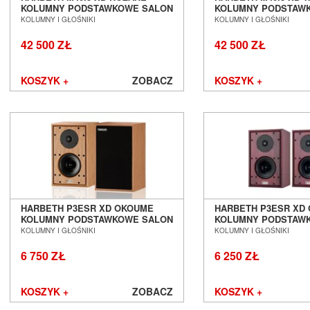
KOLUMNY PODSTAWKOWE SALON
KOLUMNY PODSTAW
Mozos
POZNAŃ WROCŁAW
POZNAŃ WROCŁAW
KOLUMNY I GŁOŚNIKI
KOLUMNY I GŁOŚNIKI
Musical Fidelity
42 500 ZŁ
42 500 ZŁ
Music Hall
Mutec
Mytek
KOSZYK +
ZOBACZ
KOSZYK +
Nagaoka
Naim Audio
New Horizon Audio
Nordost
NorStone
Octave
Omnimount
Onkyo
HARBETH P3ESR XD OKOUME
HARBETH P3ESR XD
Opera Loudspeakers
KOLUMNY PODSTAWKOWE SALON
KOLUMNY PODSTAW
Optoma
POZNAŃ WROCŁAW
POZNAŃ WROCŁAW
KOLUMNY I GŁOŚNIKI
KOLUMNY I GŁOŚNIKI
Ortofon
6 750 ZŁ
6 250 ZŁ
Out Audio
Oyaide
Panasonic
KOSZYK +
ZOBACZ
KOSZYK +
Paradigm