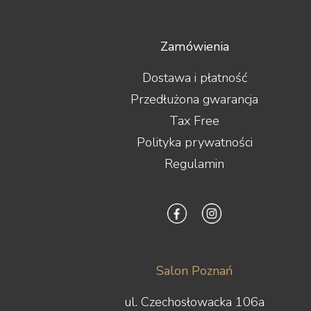
Tonar
Topping
Transrotor
Zamówienia
Triangle
Trigon
Dostawa i płatność
Unison Research
Przedłużona gwarancja
Usher
Van den Hul
Tax Free
Vibrapod
Polityka prywatności
Vincent
Vogels
Regulamin
Waterfall Audio
Wharfedale
WiiM
Wilson
Wilson Audio
Wireworld
Woo Audio
Salon Poznań
WORK
X-GIMI
ul. Czechosłowacka 106a