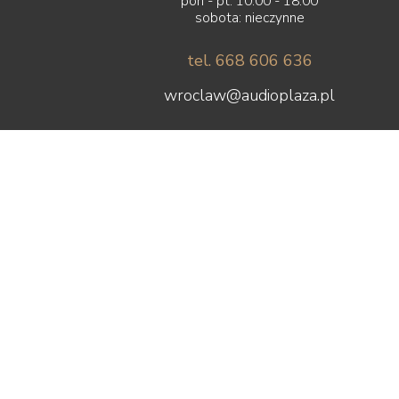
pon - pt: 10:00 - 18:00
sobota: nieczynne
tel. 668 606 636
wroclaw@audioplaza.pl