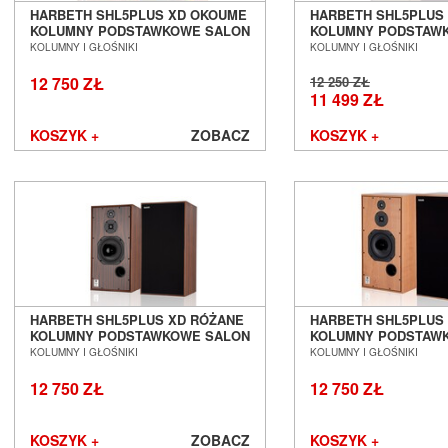
Real Cable
HARBETH SHL5PLUS XD OKOUME
HARBETH SHL5PLUS
Rega
KOLUMNY PODSTAWKOWE SALON
KOLUMNY PODSTAW
POZNAŃ WROCŁAW
POZNAŃ WROCŁAW
Rekkord Audio
KOLUMNY I GŁOŚNIKI
KOLUMNY I GŁOŚNIKI
REL
12 750 ZŁ
12 250 ZŁ
Revel
11 499 ZŁ
Rogue Audio
KOSZYK +
ZOBACZ
KOSZYK +
Roksan
ROON LABS
Ruark Audio
Samsung
Scansonic
Sennheiser
Shanling
Shelter
Shunyata Research
HARBETH SHL5PLUS XD RÓŻANE
HARBETH SHL5PLUS 
Silent Angel
KOLUMNY PODSTAWKOWE SALON
KOLUMNY PODSTAW
POZNAŃ WROCŁAW
POZNAŃ WROCŁAW
KOLUMNY I GŁOŚNIKI
KOLUMNY I GŁOŚNIKI
Siltech
Skullcandy
12 750 ZŁ
12 750 ZŁ
S.M.S.L
solidsteel
KOSZYK +
ZOBACZ
KOSZYK +
Sonero