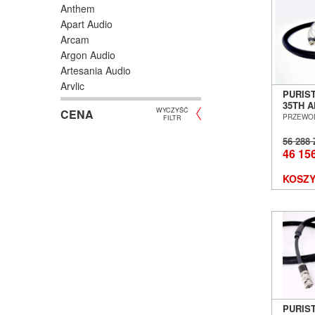
Anthem
Apart Audio
Arcam
Argon Audio
Artesania Audio
Arylic
PURIS
Astell/Kern
35TH 
WYCZYŚĆ
CENA
Atlas
KABEL
PRZEWO
FILTR
PHONO
Atoll Electronique
POZNA
56 288
AUDAC
46 15
Audioengine
Audiolab
KOSZY
Audio Physic
Audio Reveal
Audiosymptom
Audiovector
AUNE
Aura
Auralic
Aurender
PURIS