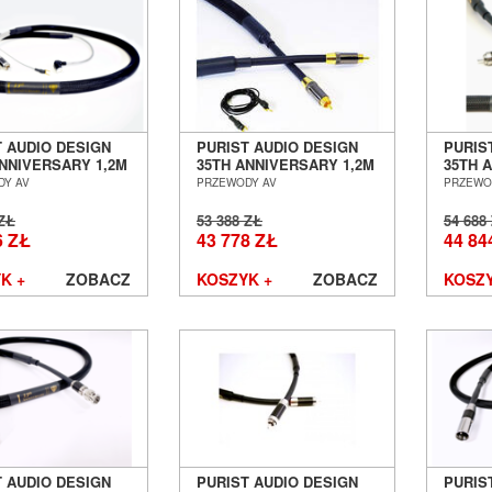
T AUDIO DESIGN
PURIST AUDIO DESIGN
PURIS
ANNIVERSARY 1,2M
35TH ANNIVERSARY 1,2M
35TH 
 GRAMOFONOWY
KABEL GRAMOFONOWY
INTER
DY AV
PRZEWODY AV
PRZEWO
 DIN-RCA SALON
PHONO RCA-RCA SALON
SALON
Ń WROCŁAW
POZNAŃ WROCŁAW
WROC
 ZŁ
53 388 ZŁ
54 688
6 ZŁ
43 778 ZŁ
44 84
K +
ZOBACZ
KOSZYK +
ZOBACZ
KOSZY
T AUDIO DESIGN
PURIST AUDIO DESIGN
PURIS