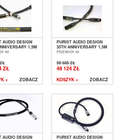
T AUDIO DESIGN
PURIST AUDIO DESIGN
ANNIVERSARY 1,5M
35TH ANNIVERSARY 1,5M
KONEKT RCA
INTERKONEKT XLR
DY AV
PRZEWODY AV
 POZNAŃ
SALON POZNAŃ
ŁAW
WROCŁAW
 ZŁ
58 688 ZŁ
4 ZŁ
48 124 ZŁ
K +
ZOBACZ
KOSZYK +
ZOBACZ
T AUDIO DESIGN
PURIST AUDIO DESIGN