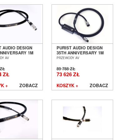
T AUDIO DESIGN
PURIST AUDIO DESIGN
ANNIVERSARY 1M
35TH ANNIVERSARY 1M
 CYFROWY XLR
KABEL ZASILAJĄCY
DY AV
PRZEWODY AV
BU SALON POZNAŃ
SALON POZNAŃ
ŁAW
WROCŁAW
 ZŁ
89 788 ZŁ
4 ZŁ
73 626 ZŁ
K +
ZOBACZ
KOSZYK +
ZOBACZ