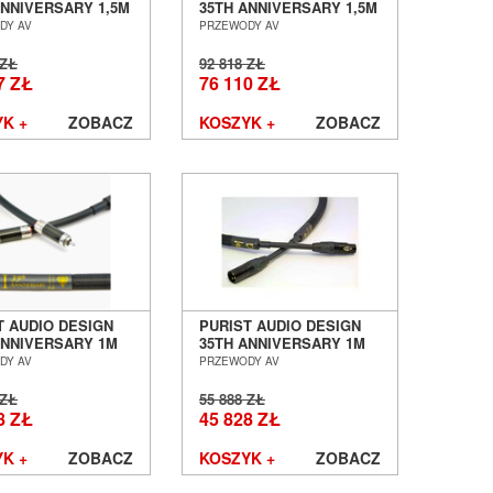
ANNIVERSARY 1,5M
35TH ANNIVERSARY 1,5M
 CYFROWY XLR
KABEL ZASILAJĄCY
DY AV
PRZEWODY AV
BU SALON POZNAŃ
SALON POZNAŃ
ŁAW
WROCŁAW
 ZŁ
92 818 ZŁ
7 ZŁ
76 110 ZŁ
K +
ZOBACZ
KOSZYK +
ZOBACZ
T AUDIO DESIGN
PURIST AUDIO DESIGN
ANNIVERSARY 1M
35TH ANNIVERSARY 1M
KONEKT RCA
INTERKONEKT XLR
DY AV
PRZEWODY AV
 POZNAŃ
SALON POZNAŃ
ŁAW
WROCŁAW
 ZŁ
55 888 ZŁ
8 ZŁ
45 828 ZŁ
K +
ZOBACZ
KOSZYK +
ZOBACZ