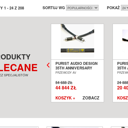
SORTUJ WG
POKAŻ
TY
1
-
24
Z
208
RODUKTY
LECANE
RIST AUDIO DESIGN
PURIST AUDIO DESIGN
PURI
TH ANNIVERSARY 2M
35TH ANNIVERSARY
35TH
BEL CYFROWY XLR
1,5M INTERKONEKT
KABE
EWODY AV
PRZEWODY AV
PRZEW
EZ SPECJALISTÓW
S/EBU SALON
RCA SALON POZNAŃ
S/PD
ZNAŃ WROCŁAW
WROCŁAW
WRO
488 ZŁ
54 688 ZŁ
24 88
 360 ZŁ
44 844 ZŁ
20 4
SZYK +
ZOBACZ
KOSZYK +
ZOBACZ
KOSZ