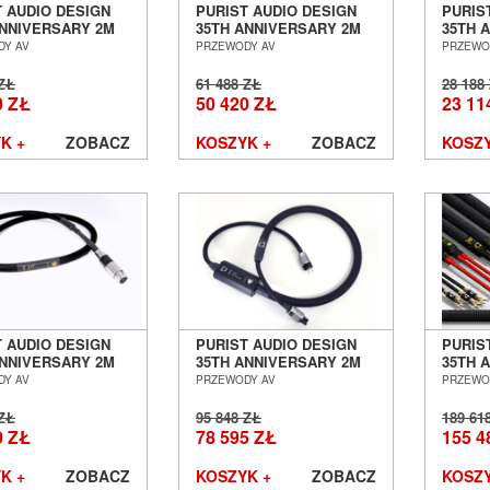
T AUDIO DESIGN
PURIST AUDIO DESIGN
PURIS
ANNIVERSARY 2M
35TH ANNIVERSARY 2M
35TH 
KONEKT RCA
INTERKONEKT XLR
KABEL
DY AV
PRZEWODY AV
PRZEWO
 POZNAŃ
SALON POZNAŃ
S/PDI
ŁAW
WROCŁAW
WROC
 ZŁ
61 488 ZŁ
28 188
0 ZŁ
50 420 ZŁ
23 11
K +
ZOBACZ
KOSZYK +
ZOBACZ
KOSZY
T AUDIO DESIGN
PURIST AUDIO DESIGN
PURIS
ANNIVERSARY 2M
35TH ANNIVERSARY 2M
35TH 
 CYFROWY XLR
KABEL ZASILAJĄCY
2,5M 
DY AV
PRZEWODY AV
PRZEWO
BU SALON POZNAŃ
SALON POZNAŃ
GŁOŚN
ŁAW
WROCŁAW
SALON
 ZŁ
95 848 ZŁ
189 61
WROC
0 ZŁ
78 595 ZŁ
155 4
K +
ZOBACZ
KOSZYK +
ZOBACZ
KOSZY