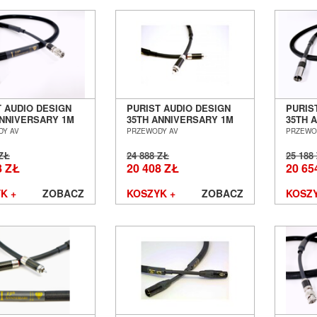
T AUDIO DESIGN
PURIST AUDIO DESIGN
PURIS
ANNIVERSARY 1M
35TH ANNIVERSARY 1M
35TH 
 CYFROWY BNC
KABEL CYFROWY RCA
KABEL
DY AV
PRZEWODY AV
PRZEWO
F SALON POZNAŃ
S/PDIF SALON POZNAŃ
AES/E
ŁAW
WROCŁAW
WROC
 ZŁ
24 888 ZŁ
25 188
8 ZŁ
20 408 ZŁ
20 65
K +
ZOBACZ
KOSZYK +
ZOBACZ
KOSZY