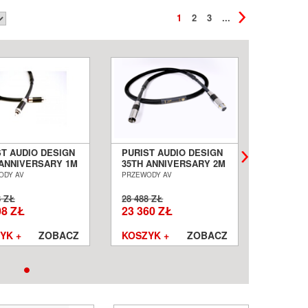
1
2
3
...
ST AUDIO DESIGN
PURIST AUDIO DESIGN
PURIST 
 ANNIVERSARY 1M
35TH ANNIVERSARY 2M
35TH A
L CYFROWY RCA
KABEL CYFROWY XLR
1,5M IN
ODY AV
PRZEWODY AV
PRZEWODY
IF SALON POZNAŃ
AES/EBU SALON
RCA SA
CŁAW
POZNAŃ WROCŁAW
WROCŁ
8 ZŁ
28 488 ZŁ
54 688 Z
08 ZŁ
23 360 ZŁ
44 844
YK +
ZOBACZ
KOSZYK +
ZOBACZ
KOSZYK