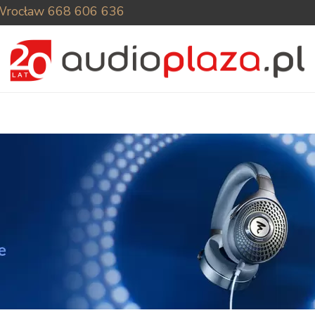
Wrocław
668 606 636