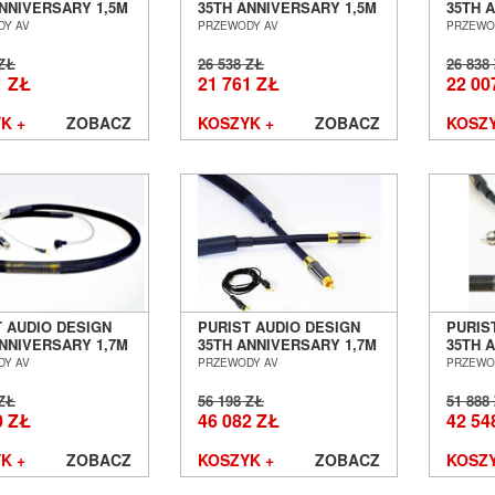
ANNIVERSARY 1,5M
35TH ANNIVERSARY 1,5M
35TH 
 CYFROWY BNC
KABEL CYFROWY RCA
KABEL
DY AV
PRZEWODY AV
PRZEWO
F SALON POZNAŃ
S/PDIF SALON POZNAŃ
AES/E
ŁAW
WROCŁAW
WROC
 ZŁ
26 538 ZŁ
26 838
1 ZŁ
21 761 ZŁ
22 00
K +
ZOBACZ
KOSZYK +
ZOBACZ
KOSZY
T AUDIO DESIGN
PURIST AUDIO DESIGN
PURIS
ANNIVERSARY 1,7M
35TH ANNIVERSARY 1,7M
35TH 
 GRAMOFONOWY
KABEL GRAMOFONOWY
INTER
DY AV
PRZEWODY AV
PRZEWO
 DIN-RCA SALON
PHONO RCA-RCA SALON
SALON
Ń WROCŁAW
POZNAŃ WROCŁAW
WROC
 ZŁ
56 198 ZŁ
51 888
0 ZŁ
46 082 ZŁ
42 54
K +
ZOBACZ
KOSZYK +
ZOBACZ
KOSZY