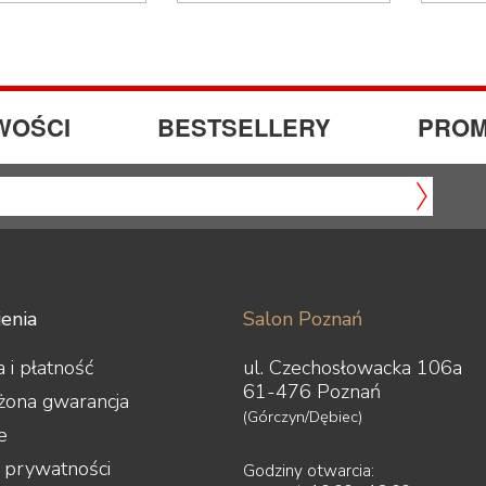
WOŚCI
BESTSELLERY
PROM
enia
Salon Poznań
 i płatność
ul. Czechosłowacka 106a
61-476 Poznań
żona gwarancja
(Górczyn/Dębiec)
e
a prywatności
Godziny otwarcia: