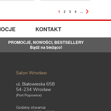
1
2
3
4
...
OCJE
KONTAKT
PROMOCJE, NOWOŚCI, BESTSELLERY
Bądź na bieżąco!
Salon Wrocław
ul. Białowieska 65B
54-234 Wrocław
(Port Popowice)
Godziny otwarcia: