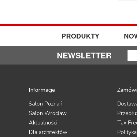
Hisense
iFi Audio
Inakustik
JBL
JL Audio
PRODUKTY
NO
JVC
Kauber
Keces Audio
NEWSLETTER
KEF
Kimber Kable
Kiseki
Klipsch
Kondo
LAB12
Informacje
Zamówi
Leak
Leben
Salon Poznań
Dostawa
Leema
Salon Wrocław
Przedłu
Leica
LG
Aktualności
Tax Fre
Line Magnetic
Dla architektów
Polityk
Lyngdorf