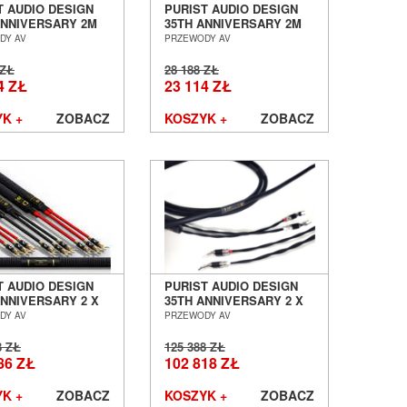
T AUDIO DESIGN
PURIST AUDIO DESIGN
ANNIVERSARY 2M
35TH ANNIVERSARY 2M
 CYFROWY BNC
KABEL CYFROWY RCA
DY AV
PRZEWODY AV
F SALON POZNAŃ
S/PDIF SALON POZNAŃ
ŁAW
WROCŁAW
 ZŁ
28 188 ZŁ
4 ZŁ
23 114 ZŁ
K +
ZOBACZ
KOSZYK +
ZOBACZ
T AUDIO DESIGN
PURIST AUDIO DESIGN
ANNIVERSARY 2 X
35TH ANNIVERSARY 2 X
KABEL
2,5M KABEL
DY AV
PRZEWODY AV
IKOWY BI-WIRE
GŁOŚNIKOWY SALON
 POZNAŃ
POZNAŃ WROCŁAW
8 ZŁ
125 388 ZŁ
ŁAW
86 ZŁ
102 818 ZŁ
K +
ZOBACZ
KOSZYK +
ZOBACZ