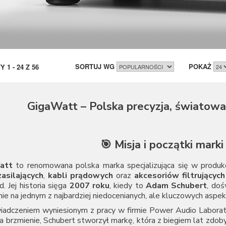
SORTUJ WG
POKAŻ
TY
1
-
24
Z
56
GigaWatt – Polska precyzja, światowa 
🎯 Misja i początki mark
att
to renomowana polska marka specjalizująca się w produk
zasilających
,
kabli prądowych
oraz
akcesoriów filtrujących
d. Jej historia sięga
2007 roku
, kiedy to
Adam Schubert
, doś
nie na jednym z najbardziej niedocenianych, ale kluczowych a
iadczeniem wyniesionym z pracy w firmie Power Audio Laborato
a brzmienie, Schubert stworzył markę, która z biegiem lat zdob