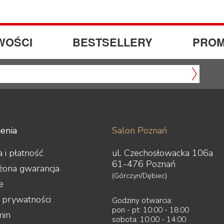
WOŚCI
BESTSELLERY
PROM
enia
Salon Poznań
 i płatność
ul. Czechosłowacka 106a
61-476 Poznań
żona gwarancja
(Górczyn/Dębiec)
e
a prywatności
Godziny otwarcia:
pon - pt: 10:00 - 18:00
min
sobota: 10:00 - 14:00