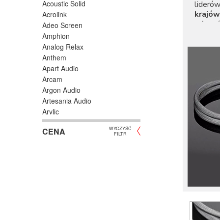
Acoustic Solid
lideró
krajów
Acrolink
całym ś
Adeo Screen
Amphion
Analog Relax
Anthem
Apart Audio
Dla w
Arcam
realiz
Argon Audio
czyste
Artesania Audio
odpowi
fundame
Arylic
Astell/Kern
WYCZYŚĆ
CENA
Atlas
FILTR
Atoll Electronique
P
AUDAC
W
Audioengine
U
Audiolab
Audio Physic
S
Audio Reveal
P
Audiosymptom
Wysoki
Audiovector