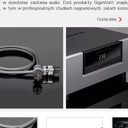
w w dziedzinie zasilania audio. Dziś produkty GigaWatt zna
, w tym w profesjonalnych studiach nagraniowych, salach konc
wiecie.
Czytaj dalej
🔌 Dlaczego zasilanie ma kluczowe zna
ielu osób
zasilanie
to jedynie tło – przewody, wtyki, gni
atorów dźwięku sprawa wygląda zupełnie inaczej. Każdy elemen
go, stabilnego i dynamicznego prądu
, aby działać na s
edzią na to zapotrzebowanie.
Instalacje audio
z prawdziwe
ntów - a nim jest właśnie zadbanie o stabliny, czysty prąd wol
Czym grozi słabe zas
rzenikanie zakłóceń RFI i EMI (np. z urządzeń AGD, komputerów)
zrost szumów własnych urządzenia,
trata mikrodetali w nagraniach,
padek dynamiki, rozmycie sceny dźwiękowej,
roblemy z głębią, separacją instrumentów i stereofonią.
ej klasy kondycjonery i
listwy filtrujące
, takie jak te oferowan