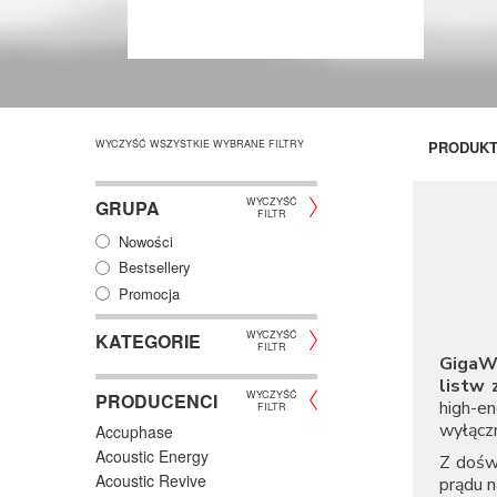
WYCZYŚĆ WSZYSTKIE WYBRANE FILTRY
PRODUK
WYCZYŚĆ
GRUPA
FILTR
Nowości
Bestsellery
Promocja
WYCZYŚĆ
KATEGORIE
FILTR
GigaW
listw 
WYCZYŚĆ
PRODUCENCI
high-en
FILTR
wyłącz
Accuphase
Acoustic Energy
Z dośw
Acoustic Revive
prądu n