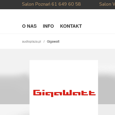
Salon Poznań
61 649 60 58
Salon 
O NAS
INFO
KONTAKT
audioplaza.pl
Gigawatt