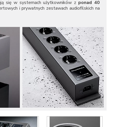
jdują się w systemach użytkowników z
ponad 40
ertowych i prywatnych zestawach audiofilskich na
czenie w systemie audio?
azda. Jednak dla doświadczonych melomanów i
t toru audio, od wzmacniacza po DAC, potrzebuje
woim pełnym potencjale. Produkty GigaWatt są
go zdarzenia budowane muszą być od samych
ny od zakłóceń.
ilanie?
,
e przez GigaWatt, są odpowiedzią na te problemy.