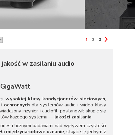
1
2
3
jakość w zasilaniu audio
i GigaWatt
cji
wysokiej klasy kondycjonerów sieciowych
,
 i ochronnych
dla systemów audio i wideo klasy
wiadczony inżynier i audiofil, postanowił skupić się
spektów każdego systemu —
jakości zasilania
.
ries i licznymi badaniami nad wpływem czystości
yła
międzynarodowe uznanie
, stając się jednym z