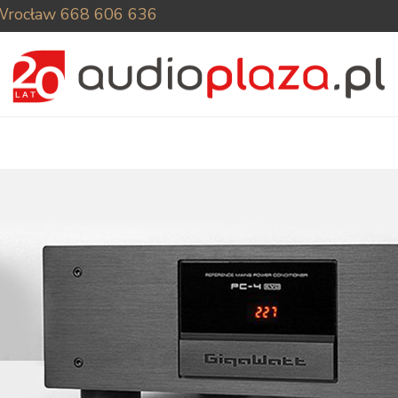
Wrocław
668 606 636