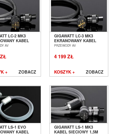
ereoLife".
o systemu potrafi:
ATT LC-2 MK3
GIGAWATT LC-3 MK3
NOWANY KABEL
EKRANOWANY KABEL
OWY 2M SALON
SIECIOWY 1,5M SALON
DY AV
PRZEWODY AV
AŃ WROCŁAW
POZNAŃ WROCŁAW
 ZŁ
4 199 ZŁ
K +
ZOBACZ
KOSZYK +
ZOBACZ
ent Twojego systemu audio
żdy kondycjoner albo pomaga Twojemu systemowi
mie to w pełni. Jej produkty nie są dodatkiem – są
.
ięku
, inwestycja w odpowiednie zasilanie powinna
kością potwierdzoną przez tysiące użytkowników
ATT LS-1 EVO
GIGAWATT LS-1 MK3
NOWANY KABEL
KABEL SIECIOWY 1,5M