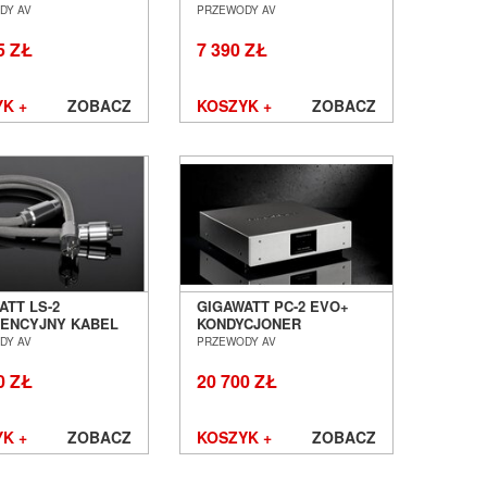
AJĄCY 2M SALON
SALON POZNAŃ
DY AV
PRZEWODY AV
AŃ WROCŁAW
WROCŁAW
ALER
5 ZŁ
7 390 ZŁ
K +
ZOBACZ
KOSZYK +
ZOBACZ
em marki Gigawatt
ATT LS-2
GIGAWATT PC-2 EVO+
ENCYJNY KABEL
KONDYCJONER
OWY 1,5M SALON
SIECIOWY Z KABLEM
DY AV
PRZEWODY AV
AŃ WROCŁAW
GIGAWATT LC-2 EVO
SALON POZNAŃ
0 ZŁ
20 700 ZŁ
WROCŁAW
K +
ZOBACZ
KOSZYK +
ZOBACZ