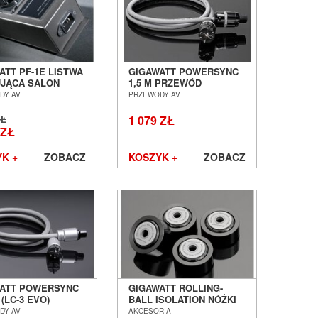
ści brzmienia
, zapewniając tło absolutnej ciszy, z
wiązania GigaWatt
ATT PF-1E LISTWA
GIGAWATT POWERSYNC
j częstotliwości bez kompresji dynamiki. Stosowane
UJĄCA SALON
1,5 M PRZEWÓD
io.
AŃ WROCŁAW
ZASILAJĄCY SALON
DY AV
PRZEWODY AV
POZNAŃ WROCŁAW
jąc działanie transformatorów toroidalnych w wielu
ZŁ
1 079 ZŁ
 ZŁ
ego gniazda eliminuje interferencje między
K +
ZOBACZ
KOSZYK +
ZOBACZ
czególnie ważna przy zasilaniu końcówek mocy.
w dla eliminacji drgań mechanicznych.
rądowych
– Wysoka przewodność bez strat
marki GigaWatt
ATT POWERSYNC
GIGAWATT ROLLING-
(LC-3 EVO)
BALL ISOLATION NÓŻKI
NOWANY KABEL
ANTYWIBRACYJNE (4
DY AV
AKCESORIA