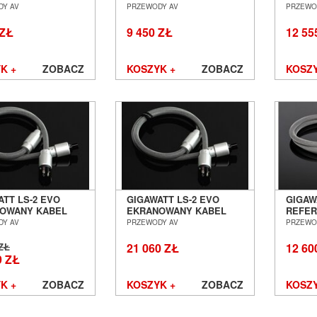
OWY 2M SALON
ZASILAJĄCY 1,5M SALON
ZASIL
DY AV
PRZEWODY AV
PRZEWO
Ń WROCŁAW
POZNAŃ WROCŁAW
POZN
AUTORYZOWANY DE
 ZŁ
9 450 ZŁ
12 55
K +
ZOBACZ
KOSZYK +
ZOBACZ
KOSZY
Jesteśmy autoryzowanym dealer
ATT LS-2 EVO
GIGAWATT LS-2 EVO
GIGAW
OWANY KABEL
EKRANOWANY KABEL
REFER
AJĄCY 1,5M SALON
ZASILAJĄCY 2M SALON
SIECI
DY AV
PRZEWODY AV
PRZEWO
Ń WROCŁAW
POZNAŃ WROCŁAW
POZN
 ZŁ
21 060 ZŁ
12 60
9 ZŁ
K +
ZOBACZ
KOSZYK +
ZOBACZ
KOSZY