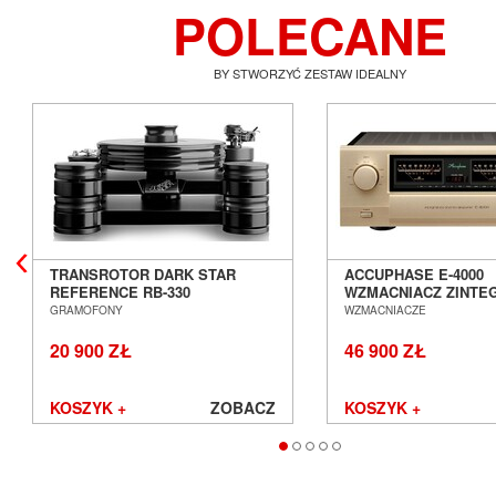
POLECANE
BY STWORZYĆ ZESTAW IDEALNY
TRANSROTOR DARK STAR
ACCUPHASE E-4000
REFERENCE RB-330
WZMACNIACZ ZINT
GRAMOFON ANALOGOWY
SALON POZNAŃ WR
GRAMOFONY
WZMACNIACZE
SALON POZNAŃ WROCŁAW
20 900 ZŁ
46 900 ZŁ
KOSZYK +
ZOBACZ
KOSZYK +