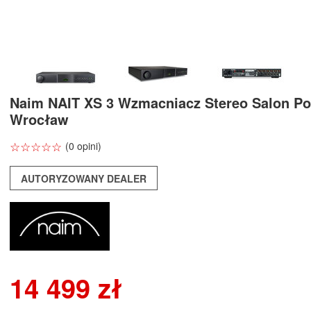
Naim NAIT XS 3 Wzmacniacz Stereo Salon P
Wrocław
☆
★
☆
★
☆
★
☆
★
☆
★
(0 opini)
AUTORYZOWANY DEALER
14 499 zł