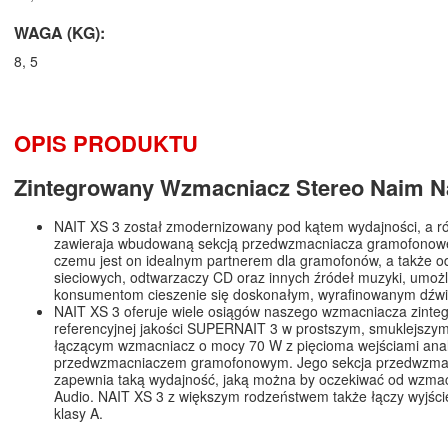
WAGA (KG):
8, 5
OPIS PRODUKTU
Zintegrowany Wzmacniacz Stereo Naim Na
NAIT XS 3 został zmodernizowany pod kątem wydajności, a r
zawieraja wbudowaną sekcją przedwzmacniacza gramofonowe
czemu jest on idealnym partnerem dla gramofonów, a także o
sieciowych, odtwarzaczy CD oraz innych źródeł muzyki, umożl
konsumentom cieszenie się doskonałym, wyrafinowanym dźw
NAIT XS 3 oferuje wiele osiągów naszego wzmacniacza zint
referencyjnej jakości SUPERNAIT 3 w prostszym, smuklejszy
łączącym wzmacniacz o mocy 70 W z pięcioma wejściami ana
przedwzmacniaczem gramofonowym. Jego sekcja przedwzma
zapewnia taką wydajność, jaką można by oczekiwać od wzma
Audio. NAIT XS 3 z większym rodzeństwem także łączy wyjśc
klasy A.