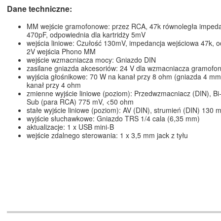
Dane techniczne:
MM wejście gramofonowe: przez RCA, 47k równoległa impeda
470pF, odpowiednia dla kartridży 5mV
wejścia liniowe: Czułość 130mV, impedancja wejściowa 47k, o
2V wejścia Phono MM
wejście wzmacniacza mocy: Gniazdo DIN
zasilane gniazda akcesoriów: 24 V dla wzmacniacza gramof
wyjścia głośnikowe: 70 W na kanał przy 8 ohm (gniazda 4 mm
kanał przy 4 ohm
zmienne wyjście liniowe (poziom): Przedwzmacniacz (DIN), Bi
Sub (para RCA) 775 mV, <50 ohm
stałe wyjście liniowe (poziom): AV (DIN), strumień (DIN) 130
wyjście słuchawkowe: Gniazdo TRS 1/4 cala (6,35 mm)
aktualizacje: 1 x USB mini-B
wejście zdalnego sterowania: 1 x 3,5 mm jack z tyłu