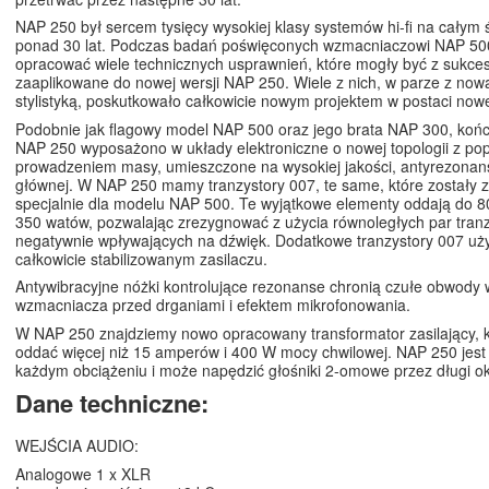
NAP 250 był sercem tysięcy wysokiej klasy systemów hi-fi na całym 
ponad 30 lat. Podczas badań poświęconych wzmacniaczowi NAP 500
opracować wiele technicznych usprawnień, które mogły być z sukc
zaaplikowane do nowej wersji NAP 250. Wiele z nich, w parze z now
stylistyką, poskutkowało całkowicie nowym projektem w postaci nowej
Podobnie jak flagowy model NAP 500 oraz jego brata NAP 300, ko
NAP 250 wyposażono w układy elektroniczne o nowej topologii z p
prowadzeniem masy, umieszczone na wysokiej jakości, antyrezonan
głównej. W NAP 250 mamy tranzystory 007, te same, które zostały 
specjalnie dla modelu NAP 500. Te wyjątkowe elementy oddają do 
350 watów, pozwalając zrezygnować z użycia równoległych par tran
negatywnie wpływających na dźwięk. Dodatkowe tranzystory 007 uży
całkowicie stabilizowanym zasilaczu.
Antywibracyjne nóżki kontrolujące rezonanse chronią czułe obwody
wzmacniacza przed drganiami i efektem mikrofonowania.
W NAP 250 znajdziemy nowo opracowany transformator zasilający, 
oddać więcej niż 15 amperów i 400 W mocy chwilowej. NAP 250 jest 
każdym obciążeniu i może napędzić głośniki 2-omowe przez długi o
Dane techniczne:
WEJŚCIA AUDIO:
Analogowe 1 x XLR