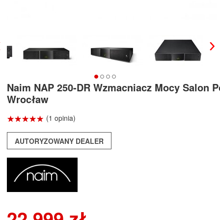
Naim NAP 250-DR Wzmacniacz Mocy Salon P
Wrocław
☆
★
☆
★
☆
★
☆
★
☆
★
(1 opinia)
AUTORYZOWANY DEALER
22 999 zł