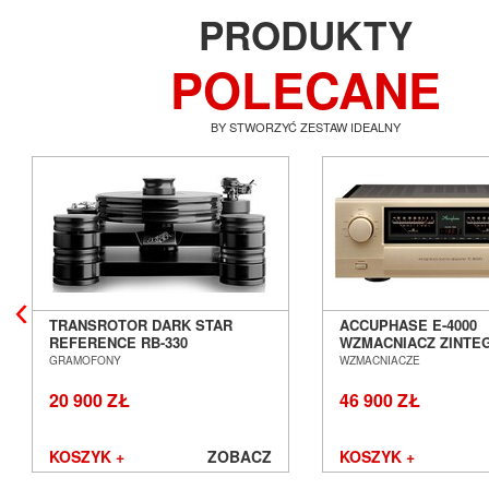
PRODUKTY
POLECANE
BY STWORZYĆ ZESTAW IDEALNY
TRANSROTOR DARK STAR
ACCUPHASE E-4000
REFERENCE RB-330
WZMACNIACZ ZINT
GRAMOFON ANALOGOWY
SALON POZNAŃ WR
GRAMOFONY
WZMACNIACZE
SALON POZNAŃ WROCŁAW
20 900 ZŁ
46 900 ZŁ
KOSZYK +
ZOBACZ
KOSZYK +