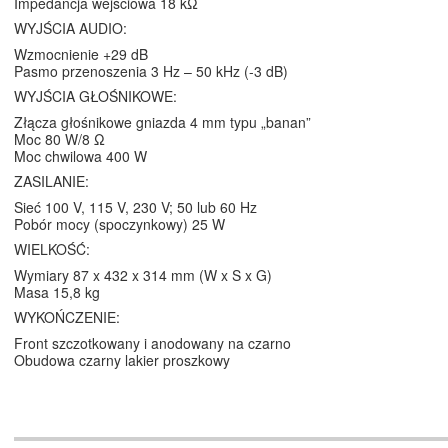
Impedancja wejściowa 18 kΩ
WYJŚCIA AUDIO:
Wzmocnienie +29 dB
Pasmo przenoszenia 3 Hz – 50 kHz (-3 dB)
WYJŚCIA GŁOŚNIKOWE:
Złącza głośnikowe gniazda 4 mm typu „banan”
Moc 80 W/8 Ω
Moc chwilowa 400 W
ZASILANIE:
Sieć 100 V, 115 V, 230 V; 50 lub 60 Hz
Pobór mocy (spoczynkowy) 25 W
WIELKOŚĆ:
Wymiary 87 x 432 x 314 mm (W x S x G)
Masa 15,8 kg
WYKOŃCZENIE:
Front szczotkowany i anodowany na czarno
Obudowa czarny lakier proszkowy