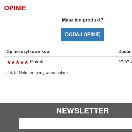
OPINIE
Masz ten produkt?
DODAJ OPINIĘ
Opinie użytkowników
Dodan
☆
★
☆
★
☆
★
☆
★
☆
★
Piotrek
27-07-
Jak to Naim potężny wzmacniacz
NEWSLETTER