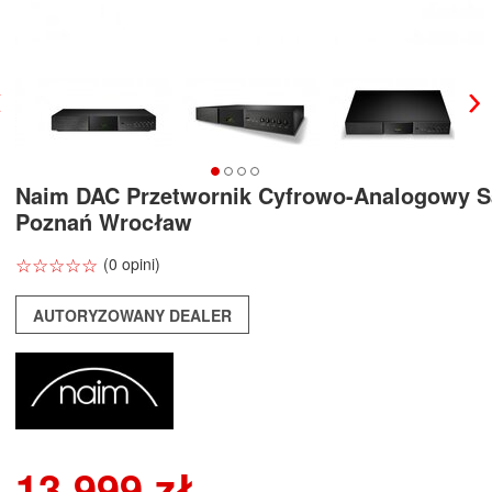
Naim DAC Przetwornik Cyfrowo-Analogowy S
Poznań Wrocław
☆
★
☆
★
☆
★
☆
★
☆
★
(0 opini)
AUTORYZOWANY DEALER
13 999 zł