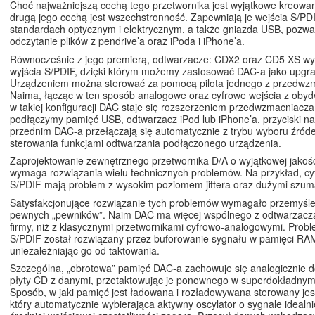
Choć najważniejszą cechą tego przetwornika jest wyjątkowe kreowan
drugą jego cechą jest wszechstronność. Zapewniają je wejścia S/PDI
standardach optycznym i elektrycznym, a także gniazda USB, pozwa
odczytanie plików z pendrive’a oraz iPoda i iPhone’a.
Równocześnie z jego premierą, odtwarzacze: CDX2 oraz CD5 XS w
wyjścia S/PDIF, dzięki którym możemy zastosować DAC-a jako upgr
Urządzeniem można sterować za pomocą pilota jednego z przedwz
Naima, łącząc w ten sposób analogowe oraz cyfrowe wejścia z oby
w takiej konfiguracji DAC staje się rozszerzeniem przedwzmacniacza. 
podłączymy pamięć USB, odtwarzacz iPod lub iPhone’a, przyciski n
przednim DAC-a przełączają się automatycznie z trybu wyboru źróde
sterowania funkcjami odtwarzania podłączonego urządzenia.
Zaprojektowanie zewnętrznego przetwornika D/A o wyjątkowej jakoś
wymaga rozwiązania wielu technicznych problemów. Na przykład, cy
S/PDIF mają problem z wysokim poziomem jittera oraz dużymi szum
Satysfakcjonujące rozwiązanie tych problemów wymagało przemyśl
pewnych „pewników”. Naim DAC ma więcej wspólnego z odtwarzacz
firmy, niż z klasycznymi przetwornikami cyfrowo-analogowymi. Proble
S/PDIF został rozwiązany przez buforowanie sygnału w pamięci RA
uniezależniając go od taktowania.
Szczególna, „obrotowa” pamięć DAC-a zachowuje się analogicznie do
płyty CD z danymi, przetaktowując je ponownego w superdokładnym
Sposób, w jaki pamięć jest ładowana i rozładowywana sterowany jes
który automatycznie wybierająca aktywny oscylator o sygnale idealn