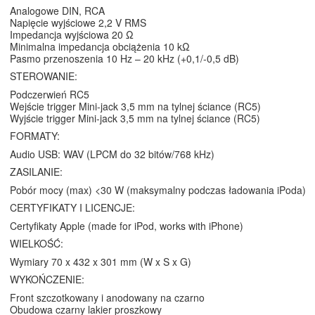
Analogowe DIN, RCA
Napięcie wyjściowe 2,2 V RMS
Impedancja wyjściowa 20 Ω
Minimalna impedancja obciążenia 10 kΩ
Pasmo przenoszenia 10 Hz – 20 kHz (+0,1/-0,5 dB)
STEROWANIE:
Podczerwień RC5
Wejście trigger Mini-jack 3,5 mm na tylnej ściance (RC5)
Wyjście trigger Mini-jack 3,5 mm na tylnej ściance (RC5)
FORMATY:
Audio USB: WAV (LPCM do 32 bitów/768 kHz)
ZASILANIE:
Pobór mocy (max) <30 W (maksymalny podczas ładowania iPoda)
CERTYFIKATY I LICENCJE:
Certyfikaty Apple (made for iPod, works with iPhone)
WIELKOŚĆ:
Wymiary 70 x 432 x 301 mm (W x S x G)
WYKOŃCZENIE:
Front szczotkowany i anodowany na czarno
Obudowa czarny lakier proszkowy