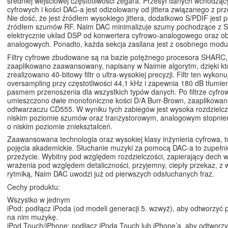
średniej wejściowej częstotliwości zegara. Przesył danych wchodzący
cyfrowych i kości DAC-a jest odizolowany od jittera związanego z pr
Nie dość, że jest źródłem wysokiego jittera, dodatkowo S/PDIF jest 
źródłem szumów RF. Naim DAC minimalizuje szumy pochodzące z S/P
elektrycznie układ DSP od konwertera cyfrowo-analogowego oraz 
analogowych. Ponadto, każda sekcja zasilana jest z osobnego modu
Filtry cyfrowe zbudowane są na bazie potężnego procesora SHARC,
zaaplikowano zaawansowany, napisany w Naimie algorytm, dzięki k
zrealizowano 40-bitowy filtr o ultra-wysokiej precyzji. Filtr ten wykon
oversampling przy częstotliwości 44,1 kHz i zapewnia 180 dB tłumie
pasmem przenoszenia dla wszystkich typów danych. Po filtrze cyfr
umieszczono dwie monofoniczne kości D/A Burr-Brown, zaaplikowan
odtwarzaczu CD555. W wyniku tych zabiegów jest wysoka rozdzielc
niskim poziomie szumów oraz tranzystorowym, analogowym stopni
o niskim poziomie zniekształceń.
Zaawansowana technologia oraz wysokiej klasy inżynieria cyfrowa, to
pojęcia akademickie. Słuchanie muzyki za pomocą DAC-a to zupełni
przeżycie. Wybitny pod względem rozdzielczości, zapierający dech w
wrażenia pod względem detaliczności, przyjemny, ciepły przekaz, z 
rytmiką, Naim DAC uwodzi już od pierwszych odsłuchanych fraz.
Cechy produktu:
Wszystko w jednym
iPod: podłącz iPoda (od modeli generacji 5. wzwyż), aby odtworzyć
na nim muzykę.
iPod Touch/iPhone: podłącz iPoda Touch lub iPhone’a, aby odtwor