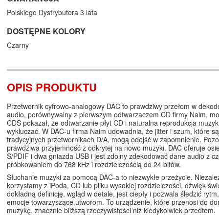
Polskiego Dystrybutora 3 lata
DOSTĘPNE KOLORY
Czarny
OPIS PRODUKTU
Przetwornik cyfrowo-analogowy DAC to prawdziwy przełom w dekod
audio, porównywalny z pierwszym odtwarzaczem CD firmy Naim, m
CDS pokazał, że odtwarzanie płyt CD i naturalna reprodukcja muzyk
wykluczać. W DAC-u firma Naim udowadnia, że jitter i szum, które s
tradycyjnych przetwornikach D/A, mogą odejść w zapomnienie. Pozo
prawdziwa przyjemność z odkrytej na nowo muzyki. DAC oferuje osi
S/PDIF i dwa gniazda USB i jest zdolny zdekodować dane audio z cz
próbkowaniem do 768 kHz i rozdzielczością do 24 bitów.
Słuchanie muzyki za pomocą DAC-a to niezwykłe przeżycie. Niezależ
korzystamy z iPoda, CD lub pliku wysokiej rozdzielczości, dźwięk św
dokładną definicję, wgląd w detale, jest ciepły i pozwala śledzić rytm,
emocje towarzyszące utworom. To urządzenie, które przenosi do d
muzykę, znacznie bliższą rzeczywistości niż kiedykolwiek przedtem.