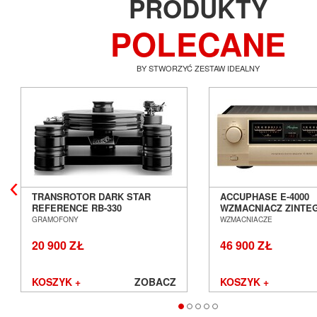
PRODUKTY
POLECANE
BY STWORZYĆ ZESTAW IDEALNY
TRANSROTOR DARK STAR
ACCUPHASE E-4000
REFERENCE RB-330
WZMACNIACZ ZINT
GRAMOFON ANALOGOWY
SALON POZNAŃ WR
GRAMOFONY
WZMACNIACZE
SALON POZNAŃ WROCŁAW
20 900 ZŁ
46 900 ZŁ
KOSZYK +
ZOBACZ
KOSZYK +