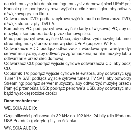
na nich muzykę lub do streamingu muzyki z domowej sieci UPnP pop
Konsole gier: podłącz cyfrowe wyjście audio konsoli gier, aby odtwor
dźwiękową gry lub filmu.
Odtwarzacze DVD: podłącz cyfrowe wyjście audio odtwarzacza DVD,
dźwięk stereo z płyt DVD-A.
Komputery PC: podłącz cyfrowe wyjście karty dźwiękowej PC, aby o
muzykę z komputera bądź przez domową sieć.
Mac: podłącz cyfrowe wyjście Maca, aby odtworzyć muzykę lub umoż
streaming muzyki przez domową sieć UPnP (poprzez Wi-Fi).
Odtwarzacze HDD: podłącz odtwarzacz z wbudowanym twardym dys
serwer muzyczny, aby odtworzyć zgromadzoną na nim muzykę lub u
odtwarzanie przez sieć domową.
Odtwarzacz CD: podłącz wyjście cyfrowe odtwarzacza CD, aby odczy
CD.
Odbiornik TV: podłącz wyjście cyfrowe telewizora, aby odtworzyć syg
Tuner TV SAT: podłącz wyjście cyfrowe tunera TV SAT, aby odtworzy
Streaming: podłącz serwer muzyczny, aby odtworzyć muzykę przez
Pamięć przenośna USB: podłącz pendrive’a USB, aby odtworzyć mu
bądź wysokiej rozdzielczości
Dane techniczne:
WEJŚCIA AUDIO:
Częstotliwości próbkowania 32 kHz do 192 kHz, 24 bity (dla iPoda 
USB Przednia (priorytet) i tylna ścianka
WYJŚCIA AUDIO: