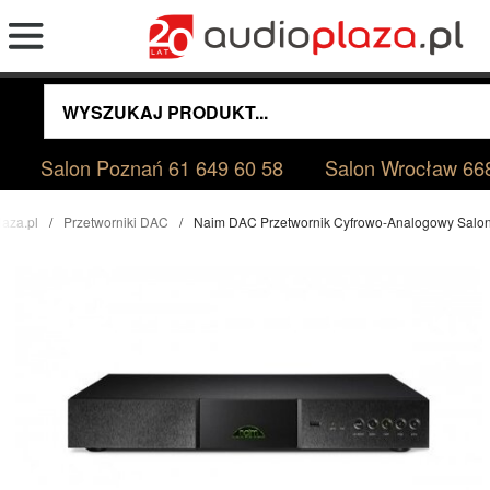
Salon Poznań
61 649 60 58
Salon Wrocław
66
laza.pl
Przetworniki DAC
Naim DAC Przetwornik Cyfrowo-Analogowy Salo