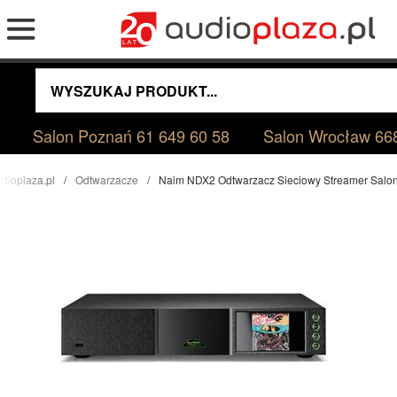
Salon Poznań
61 649 60 58
Salon Wrocław
66
dioplaza.pl
Odtwarzacze
Naim NDX2 Odtwarzacz Sieciowy Streamer Salo