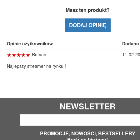
Masz ten produkt?
DODAJ OPINIĘ
Opinie użytkowników
Dodano
☆
★
☆
★
☆
★
☆
★
☆
★
Roman
11-02-2
Najlepszy streamer na rynku !
NEWSLETTER
PROMOCJE, NOWOŚCI, BESTSELLERY
Bądź na bieżąco!