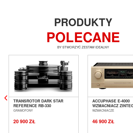
PRODUKTY
POLECANE
BY STWORZYĆ ZESTAW IDEALNY
TRANSROTOR DARK STAR
ACCUPHASE E-4000
REFERENCE RB-330
WZMACNIACZ ZINT
GRAMOFON ANALOGOWY
SALON POZNAŃ WR
GRAMOFONY
WZMACNIACZE
SALON POZNAŃ WROCŁAW
20 900 ZŁ
46 900 ZŁ