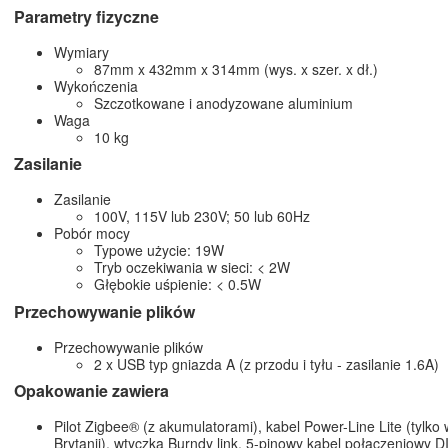
Parametry fizyczne
Wymiary
87mm x 432mm x 314mm (wys. x szer. x dł.)
Wykończenia
Szczotkowane i anodyzowane aluminium
Waga
10 kg
Zasilanie
Zasilanie
100V, 115V lub 230V; 50 lub 60Hz
Pobór mocy
Typowe użycie: 19W
Tryb oczekiwania w sieci: < 2W
Głębokie uśpienie: < 0.5W
Przechowywanie plików
Przechowywanie plików
2 x USB typ gniazda A (z przodu i tyłu - zasilanie 1.6A)
Opakowanie zawiera
Pilot Zigbee® (z akumulatorami), kabel Power-Line Lite (tylko 
Brytanii), wtyczka Burndy link, 5-pinowy kabel połączeniowy D