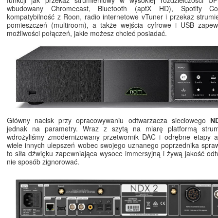
wbudowany Chromecast, Bluetooth (aptX HD), Spotify Co
kompatybilność z Roon, radio internetowe vTuner i przekaz strumi
pomieszczeń (multiroom), a także wejścia cyfrowe i USB zapewn
możliwości połączeń, jakie możesz chcieć posiadać.
Główny nacisk przy opracowywaniu odtwarzacza sieciowego
N
jednak na parametry. Wraz z szytą na miarę platformą stru
wdrożyliśmy zmodernizowany przetwornik DAC i odrębne etapy a
wiele innych ulepszeń wobec swojego uznanego poprzednika spraw
to siła dźwięku zapewniająca wysoce immersyjną i żywą jakość odtw
nie sposób zignorować.