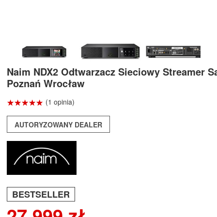
Naim NDX2 Odtwarzacz Sieciowy Streamer S
Poznań Wrocław
☆
★
☆
★
☆
★
☆
★
☆
★
(1 opinia)
AUTORYZOWANY DEALER
BESTSELLER
27 999 zł