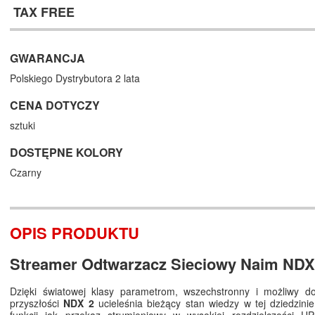
TAX FREE
GWARANCJA
Polskiego Dystrybutora 2 lata
CENA DOTYCZY
sztuki
DOSTĘPNE KOLORY
Czarny
OPIS PRODUKTU
Streamer Odtwarzacz Sieciowy Naim ND
Dzięki światowej klasy parametrom, wszechstronny i możliwy do 
przyszłości
NDX 2
ucieleśnia bieżący stan wiedzy w tej dziedzinie
funkcji jak przekaz strumieniowy w wysokiej rozdzielczości UP