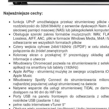
Najważniejsze cechy:
funkcja UPnP umożliwiająca przekaz strumieniowy plików
rozdzielczości do 32bit/384kHz z serwerów dyskowych Naim 
sieciowej pamięci masowej (NAS) lub jakiegokolwiek komput
Obsługuje szeroki zakres formatów muzycznych: WAV, FL
Lossless, AIFF, AAC, pliki w formacie Windows Media, M4A i 
odtwarzanie we wszystkich formatach plików
Cztery wejścia cyfrowe 24bit/192kHz (S/PDIF) w celu obsł
połączenia do źródeł zewnętrznych
Kolorowy ekran o przekątnej 5" prezentujący okładkę a
informacje o utworze
Wbudowany Chromecast pozwala na strumieniowanie z setek
aplikacji na smartfony lub tablety (192kHz)
Apple AirPlay - strumieniuj muzykę ze swojego urządzenia iOS
Apple Music
Wbudowany Spotify Connect do strumieniowania milio
najbardziej popularnej usługi strumieniowej na świecie
Natywne wsparcie dla usługi strumieniowej TIDAL ze da
dostępem na 90 dni do HiFi tier
Porty USB na panelu frontowym do odtwarzania z odtw
nośników USB (zasilanie 1.6a)
pełne radio internetowe vTuner 5*
Obsługa wielu pomieszczeń (multiroom) i trybu imprezowego 