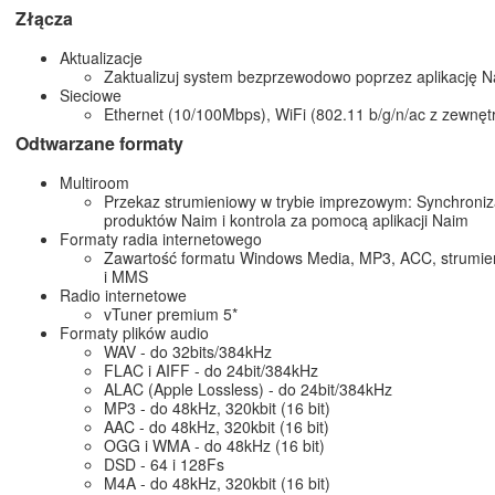
Złącza
Aktualizacje
Zaktualizuj system bezprzewodowo poprzez aplikację 
Sieciowe
Ethernet (10/100Mbps), WiFi (802.11 b/g/n/ac z zewnęt
Odtwarzane formaty
Multiroom
Przekaz strumieniowy w trybie imprezowym: Synchroniz
produktów Naim i kontrola za pomocą aplikacji Naim
Formaty radia internetowego
Zawartość formatu Windows Media, MP3, ACC, strumie
i MMS
Radio internetowe
vTuner premium 5*
Formaty plików audio
WAV - do 32bits/384kHz
FLAC i AIFF - do 24bit/384kHz
ALAC (Apple Lossless) - do 24bit/384kHz
MP3 - do 48kHz, 320kbit (16 bit)
AAC - do 48kHz, 320kbit (16 bit)
OGG i WMA - do 48kHz (16 bit)
DSD - 64 i 128Fs
M4A - do 48kHz, 320kbit (16 bit)