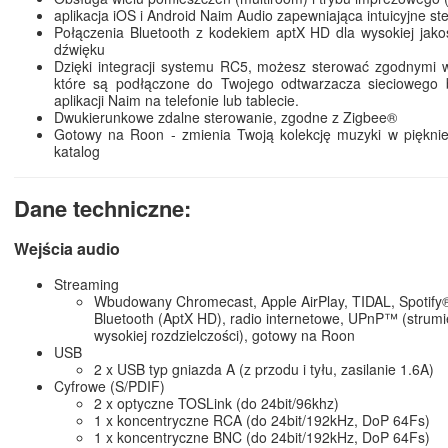
aplikacja iOS i Android Naim Audio zapewniająca intuicyjne st
Połączenia Bluetooth z kodekiem aptX HD dla wysokiej jako
dźwięku
Dzięki integracji systemu RC5, możesz sterować zgodnymi 
które są podłączone do Twojego odtwarzacza sieciowego 
aplikacji Naim na telefonie lub tablecie.
Dwukierunkowe zdalne sterowanie, zgodne z Zigbee®
Gotowy na Roon - zmienia Twoją kolekcję muzyki w pięknie
katalog
Dane techniczne:
Wejścia audio
Streaming
Wbudowany Chromecast, Apple AirPlay, TIDAL, Spotify
Bluetooth (AptX HD), radio internetowe, UPnP™ (strum
wysokiej rozdzielczości), gotowy na Roon
USB
2 x USB typ gniazda A (z przodu i tyłu, zasilanie 1.6A)
Cyfrowe (S/PDIF)
2 x optyczne TOSLink (do 24bit/96khz)
1 x koncentryczne RCA (do 24bit/192kHz, DoP 64Fs)
1 x koncentryczne BNC (do 24bit/192kHz, DoP 64Fs)