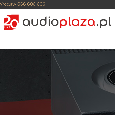
Wrocław
668 606 636