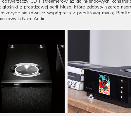
i odtwarzaczy CD i streamerów aż do hi-endowych konstrukcj
 głośniki z prestiżowej serii Muso, które zdobyły szereg nag
oszczycić się również współpracą z prestiżową marką Bentl
nieniowych Naim Audio.