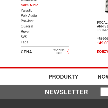
Naim Audio
Paradigm
Polk Audio
Pro-Ject
FOCAL
Quadral
ANNIV
N°2, N
KOLUMNY
Revel
250DR
SVS
SALON
178 00
WROC
Taga
149 0
Wilson
WYCZYŚĆ
CENA
KOSZY
FILTR
PRODUKTY
NO
NEWSLETTER