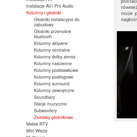
postac
Instalacje AV i Pro Audio
również
Kolumny i głośniki
może p
nagłoś
Głośniki instalacyjne do
zabudowy
Głośniki przenośne
bluetooth
Kolumny aktywne
Kolumny centralne
Kolumny dolby atmos
Kolumny naścienne
Kolumny podstawkowe
Kolumny podłogowe
Kolumny surround
Kolumny zewnętrzne
Soundbary
Stacje muzyczne
Subwoofery
Zestawy głośnikowe
Meble RTV
Mini Wieże