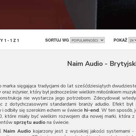
SORTUJ WG
POKAŻ
TY
1
-
1
Z
1
Naim Audio - Brytyjsk
 marka sięgająca tradycjami do lat sześćdziesiątych dwudziest
 oraz inżynier, który był jednocześnie wielkim miłośnikiem muzyki
konstrukcja nie wystarcza jego potrzebom. Zdecydował wted
ąc z dotychczasowymi standardami branży adudio. Efekt był p
 i odbiły się szerokim echem w świecie
hi-end
. W ten sposób,
0, które miały być wielkim rozwojem dla nowej marki, która z
centów
sprzętu audio
na świecie.
iś
Naim Audio
kojarzony jest z wysokiej jakości systemami -