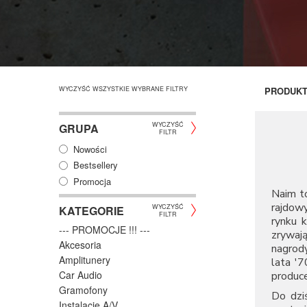
WYCZYŚĆ WSZYSTKIE WYBRANE FILTRY
PRODUK
WYCZYŚĆ
GRUPA
FILTR
Nowości
Bestsellery
Promocja
Naim to
rajdowy
WYCZYŚĆ
KATEGORIE
FILTR
rynku 
--- PROMOCJE !!! ---
zrywaj
Akcesoria
nagrody
Amplitunery
lata '7
Car Audio
produ
Gramofony
Do dz
Instalacje A/V