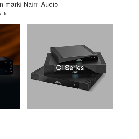
m marki Naim Audio
arki
CI Series