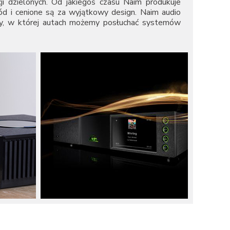
i dzielonych. Od jakiegoś czasu Naim produkuje
ród i cenione są za wyjątkowy design. Naim audio
ey, w której autach możemy posłuchać systemów