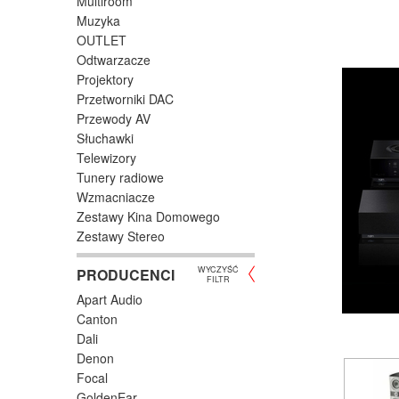
Multiroom
Muzyka
OUTLET
Odtwarzacze
Projektory
Przetworniki DAC
Przewody AV
Słuchawki
Telewizory
Tunery radiowe
Wzmacniacze
Zestawy Kina Domowego
Zestawy Stereo
WYCZYŚĆ
PRODUCENCI
FILTR
Apart Audio
Canton
Dali
Denon
Focal
GoldenEar