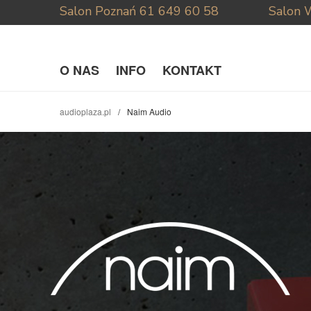
Salon Poznań
61 649 60 58
Salon 
O NAS
INFO
KONTAKT
audioplaza.pl
Naim Audio