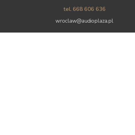
tel. 668 606 636
wroclaw@audioplaza.pl