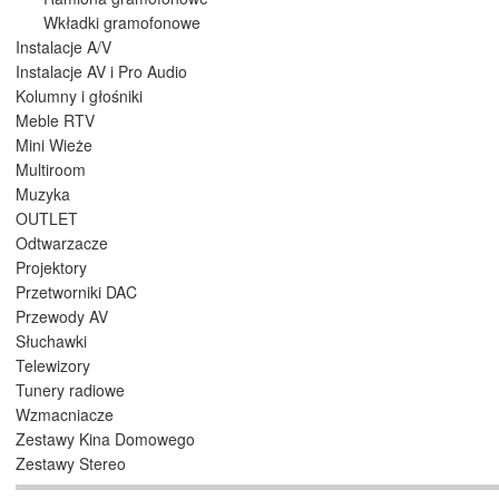
Wkładki gramofonowe
Instalacje A/V
Instalacje AV i Pro Audio
Kolumny i głośniki
Meble RTV
Mini Wieże
Multiroom
Muzyka
OUTLET
Odtwarzacze
Projektory
Przetworniki DAC
Przewody AV
Słuchawki
Telewizory
Tunery radiowe
Wzmacniacze
Zestawy Kina Domowego
Zestawy Stereo