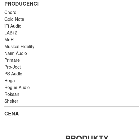
PRODUCENCI
Chord
Gold Note
iFi Audio
LAB12
MoFi
Musical Fidelity
Naim Audio
Primare
Pro-Ject
PS Audio
Rega
Rogue Audio
Roksan
Shelter
Soundsmith
CENA
Synthesis
Taga
Teac
Yaqin
PRODUKTY