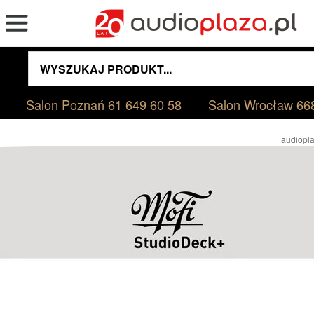
Salon Poznań
61 649 60 58
Salon Wrocław
66
audiopla