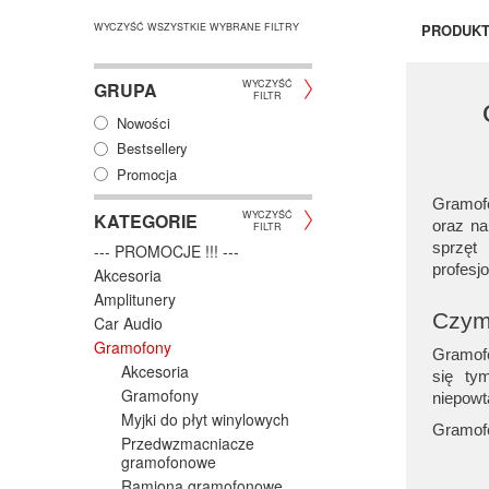
WYCZYŚĆ WSZYSTKIE WYBRANE FILTRY
PRODUK
WYCZYŚĆ
GRUPA
FILTR
Nowości
Bestsellery
Promocja
Gramofo
WYCZYŚĆ
KATEGORIE
oraz na
FILTR
sprzęt
--- PROMOCJE !!! ---
profesj
Akcesoria
Amplitunery
Czym 
Car Audio
Gramofony
Gramofo
Akcesoria
się ty
Gramofony
niepowt
Myjki do płyt winylowych
Gramofo
Przedwzmacniacze
zintegr
gramofonowe
przedwz
Ramiona gramofonowe