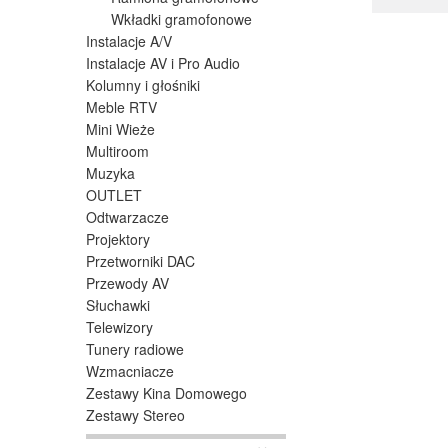
Można w
Wkładki gramofonowe
Instalacje A/V
Instalacje AV i Pro Audio
Kolumny i głośniki
Meble RTV
Mini Wieże
Multiroom
Muzyka
OUTLET
Odtwarzacze
Gramofo
Projektory
właśnie
Przetworniki DAC
niezwyk
Przewody AV
Sama ko
Słuchawki
gramofo
Telewizory
Warto t
Tunery radiowe
design o
Wzmacniacze
Zestawy Kina Domowego
Jak p
Zestawy Stereo
Gramof
złącze 