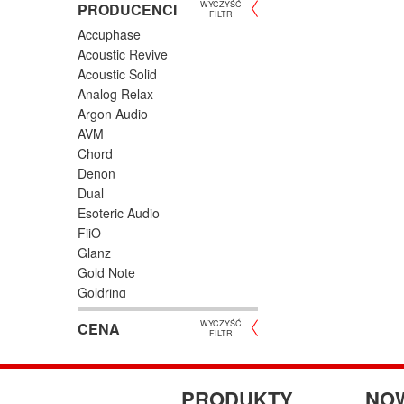
WYCZYŚĆ
PRODUCENCI
FILTR
– zinte
Accuphase
Bez te
Acoustic Revive
Zaleta 
Acoustic Solid
gramofo
Analog Relax
Warto s
Argon Audio
Jeśli c
AVM
Niektór
Chord
przewod
Denon
phono g
Dual
Esoteric Audio
Co je
FiiO
Aby móc
Glanz
Sam pro
Gold Note
wiedzie
Goldring
zakupie
Grado
WYCZYŚĆ
CENA
Hana
FILTR
iFi Audio
JBL
Kiseki
PRODUKTY
NO