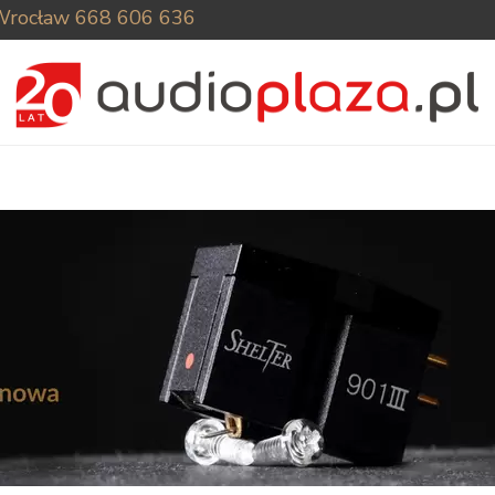
Wrocław
668 606 636