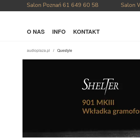
Salon Poznań
61 649 60 58
Salon 
O NAS
INFO
KONTAKT
audioplaza.pl
Questyle