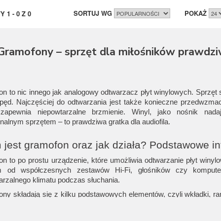
SORTUJ WG
POKAŻ
TY
1
-
0
Z
0
Gramofony – sprzęt dla miłośników prawdz
n to nic innego jak analogowy odtwarzacz płyt winylowych. Sprzęt s
pęd. Najczęściej do odtwarzania jest także konieczne przedwzmac
 zapewnia niepowtarzalne brzmienie. Winyl, jako nośnik nada
onalnym sprzętem – to prawdziwa gratka dla audiofila.
jest gramofon oraz jak działa? Podstawowe i
n to po prostu urządzenie, które umożliwia odtwarzanie płyt winyl
m od współczesnych zestawów Hi-Fi, głośników czy komputer
arzalnego klimatu podczas słuchania.
ny składają się z kilku podstawowych elementów, czyli wkładki, r
owanego (nie we wszystkich urządzeniach). Taki sprzęt trzeba
macniacza gramofonowego lub amplitunera.