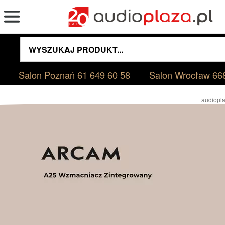
Salon Poznań
61 649 60 58
Salon Wrocław
66
audiopla