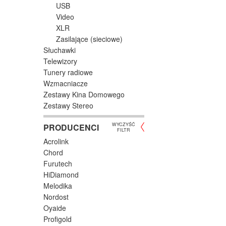
USB
Video
XLR
Zasilające (sieciowe)
Słuchawki
Telewizory
Tunery radiowe
Wzmacniacze
Zestawy Kina Domowego
Zestawy Stereo
WYCZYŚĆ
PRODUCENCI
FILTR
Acrolink
Chord
Furutech
HiDiamond
Melodika
Nordost
Oyaide
Profigold