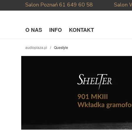
Salon Poznań
61 649 60 58
Salon 
O NAS
INFO
KONTAKT
audioplaza.pl
Questyle