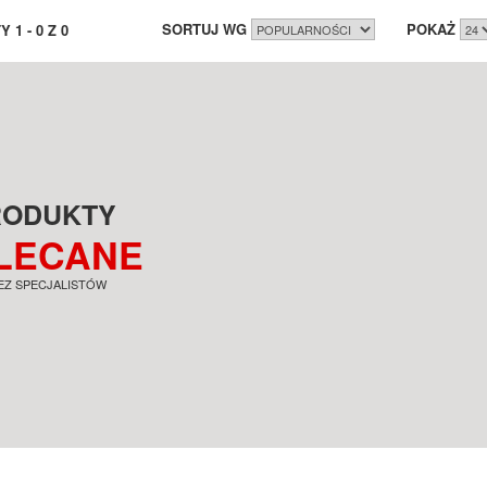
SORTUJ WG
POKAŻ
TY
1
-
0
Z
0
RODUKTY
LECANE
EZ SPECJALISTÓW