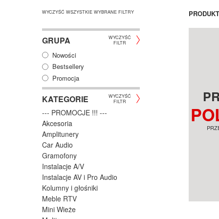
WYCZYŚĆ WSZYSTKIE WYBRANE FILTRY
PRODUK
WYCZYŚĆ
GRUPA
FILTR
Nowości
Bestsellery
Promocja
P
WYCZYŚĆ
KATEGORIE
FILTR
PO
--- PROMOCJE !!! ---
Akcesoria
PRZ
Amplitunery
Car Audio
Gramofony
Instalacje A/V
Instalacje AV i Pro Audio
Kolumny i głośniki
Meble RTV
Mini Wieże