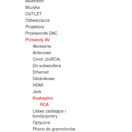
Multiroom
Muzyka
OUTLET
Odtwarzacze
Projektory
Przetworniki DAC
Przewody AV
Akcesoria
Antenowe
Cinch (2xRCA)
Do subwoofera
Ethernet
Głośnikowe
HDMI
Jack
Koaksjalne
RCA
Listwy zasilające i
kondycjonery
Optyczne
Phono do gramofonów