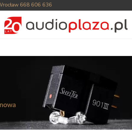
Wrocław
668 606 636