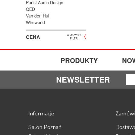
Purist Audio Design
QED
Van den Hul
Wireworld
WYCZYŚĆ
CENA
FILTR
PRODUKTY
NO
NEWSLETTER
Informacje
Zamówi
Salon Poznań
Dostawa