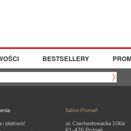
WOŚCI
BESTSELLERY
PROM
enia
Salon Poznań
 i płatność
ul. Czechosłowacka 106a
61-476 Poznań