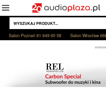
Salon Poznań
61 649 60 58
Salon Wrocław
66
audiopla