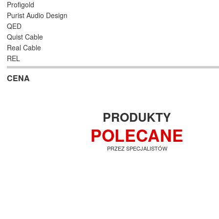
Profigold
Purist Audio Design
QED
Quist Cable
Real Cable
REL
Supra
CENA
Van den Hul
Wireworld
PRODUKTY
POLECANE
PRZEZ SPECJALISTÓW