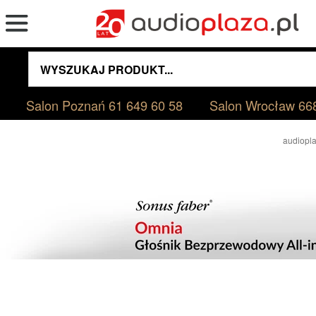
Salon Poznań
61 649 60 58
Salon Wrocław
66
audiopla