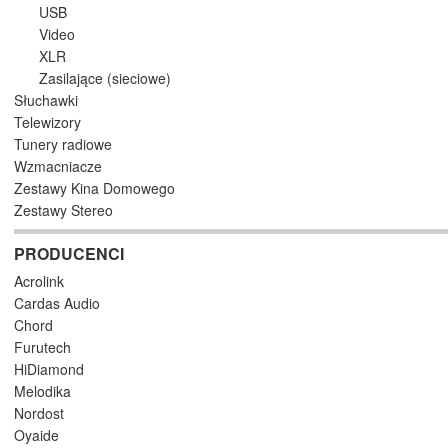
USB
Video
XLR
Zasilające (sieciowe)
Słuchawki
Telewizory
Tunery radiowe
Wzmacniacze
Zestawy Kina Domowego
Zestawy Stereo
PRODUCENCI
Acrolink
Cardas Audio
Chord
Furutech
HiDiamond
Melodika
Nordost
Oyaide