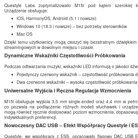
Questyle Labs zoptymalizowało M15i pod kątem szerokiej ko
Urządzenie obsługuje:
iOS, HarmonyOS, Android (5.1 i nowsze)
Windows 10 (18.3 i nowsze) – bez potrzeby sterowników
Mac OS
Dzięki temu użytkownicy mogą cieszyć się bezstratnym dźwiękiem
streamingowych w dowolnym miejscu i czasie.
Dynamiczne Wskaźniki Częstotliwości Próbkowania
Podczas odtwarzania muzyki, wskaźniki LED informują o jakości dźw
Pojedynczy czerwony wskaźnik – częstotliwość próbkowania 
Dwa czerwone wskaźniki – wysoka częstotliwość próbkowani
Uniwersalne Wyjścia i Ręczna Regulacja Wzmocnienia
M15i obsługuje wyjścia 3,5 mm single-ended oraz 4,4 mm w pełni
co pozwala na podłączenie różnych modeli słuchawek i urządze
mogą również ręcznie dostosować poziom wzmocnienia, dopasowują
indywidualnych preferencji.
Nowoczesny DAC USB – Efekt Współpracy Questyle i E
Questyle, we współpracy z ESS, opracowało flagowy DAC USB