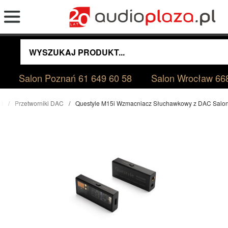
Salon Poznań
61 649 60 58
Salon Wrocław
66
pl
Przetworniki DAC
Questyle M15i Wzmacniacz Słuchawkowy z DAC Salo