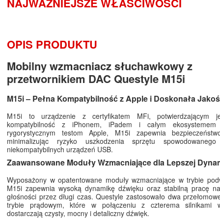
NAJWAŻNIEJSZE WŁAŚCIWOŚCI
OPIS PRODUKTU
Mobilny wzmacniacz słuchawkowy z
przetwornikiem DAC Questyle M15i
M15i – Pełna Kompatybilność z Apple i Doskonała Jako
M15i to urządzenie z certyfikatem MFi, potwierdzającym j
kompatybilność z iPhonem, iPadem i całym ekosystemem 
rygorystycznym testom Apple, M15i zapewnia bezpieczeństwo
minimalizując ryzyko uszkodzenia sprzętu spowodowanego
niekompatybilnych urządzeń USB.
Zaawansowane Moduły Wzmacniające dla Lepszej Dynam
Wyposażony w opatentowane moduły wzmacniające w trybie pod
M15i zapewnia wysoką dynamikę dźwięku oraz stabilną pracę na
głośności przez długi czas. Questyle zastosowało dwa przełomow
trybie prądowym, które w połączeniu z czterema silnikami 
dostarczają czysty, mocny i detaliczny dźwięk.