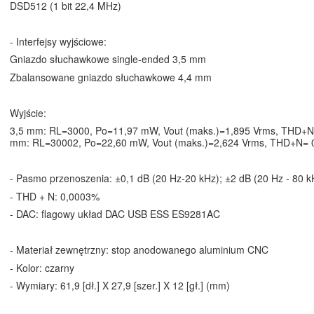
DSD512 (1 bit 22,4 MHz)
- Interfejsy wyjściowe:
Gniazdo słuchawkowe single-ended 3,5 mm
Zbalansowane gniazdo słuchawkowe 4,4 mm
Wyjście:
3,5 mm: RL=3000, Po=11,97 mW, Vout (maks.)=1,895 Vrms, THD+
mm: RL=30002, Po=22,60 mW, Vout (maks.)=2,624 Vrms, THD+N=
- Pasmo przenoszenia: ±0,1 dB (20 Hz-20 kHz); ±2 dB (20 Hz - 80 k
- THD + N: 0,0003%
- DAC: flagowy układ DAC USB ESS ES9281AC
- Materiał zewnętrzny: stop anodowanego aluminium CNC
- Kolor: czarny
- Wymiary: 61,9 [dł.] X 27,9 [szer.] X 12 [gł.] (mm)