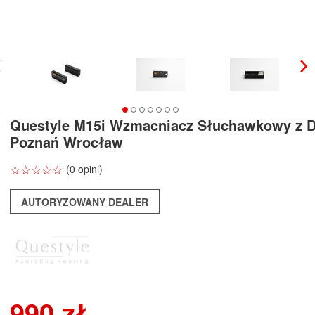
Questyle M15i Wzmacniacz Słuchawkowy z 
Poznań Wrocław
☆
★
☆
★
☆
★
☆
★
☆
★
(0 opini)
AUTORYZOWANY DEALER
990 zł