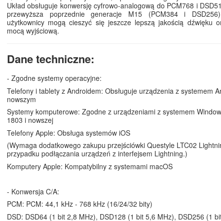
Układ obsługuje konwersję cyfrowo-analogową do PCM768 i DSD51
przewyższa poprzednie generacje M15 (PCM384 i DSD256)
użytkownicy mogą cieszyć się jeszcze lepszą jakością dźwięku o
mocą wyjściową.
Dane techniczne:
- Zgodne systemy operacyjne:
Telefony i tablety z Androidem: Obsługuje urządzenia z systemem An
nowszym
Systemy komputerowe: Zgodne z urządzeniami z systemem Windows
1803 i nowszej
Telefony Apple: Obsługa systemów iOS
(Wymaga dodatkowego zakupu przejściówki Questyle LTC02 Lightni
przypadku podłączania urządzeń z interfejsem Lightning.)
Komputery Apple: Kompatybilny z systemami macOS
- Konwersja C/A:
PCM: PCM: 44,1 kHz - 768 kHz (16/24/32 bity)
DSD: DSD64 (1 bit 2,8 MHz), DSD128 (1 bit 5,6 MHz), DSD256 (1 bi