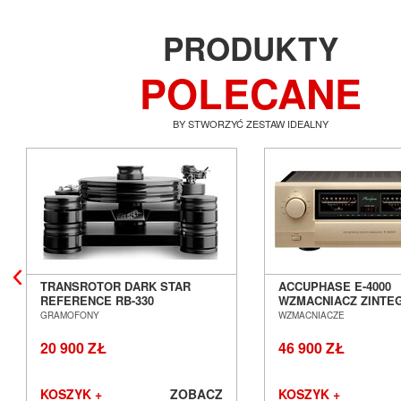
PRODUKTY
POLECANE
BY STWORZYĆ ZESTAW IDEALNY
TRANSROTOR DARK STAR
ACCUPHASE E-4000
REFERENCE RB-330
WZMACNIACZ ZINT
GRAMOFON ANALOGOWY
SALON POZNAŃ WR
GRAMOFONY
WZMACNIACZE
SALON POZNAŃ WROCŁAW
20 900 ZŁ
46 900 ZŁ
KOSZYK +
ZOBACZ
KOSZYK +