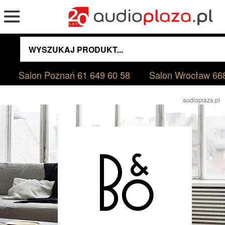
Salon Poznań
61 649 60 58
Salon Wrocław
66
audioplaza.pl