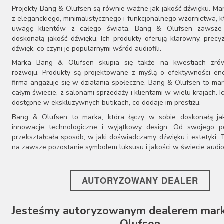
Marantz
Projekty Bang & Olufsen są równie ważne jak jakość dźwięku. Ma
z eleganckiego, minimalistycznego i funkcjonalnego wzornictwa, k
MEE audio
uwagę klientów z całego świata. Bang & Olufsen zawsze
MoFi
doskonałą jakość dźwięku. Ich produkty oferują klarowny, precy
Monitor Audio
dźwięk, co czyni je popularnymi wśród audiofili.
Musical Fidelity
Marka Bang & Olufsen skupia się także na kwestiach zr
Music Hall
rozwoju. Produkty są projektowane z myślą o efektywności ene
Mytek
firma angażuje się w działania społeczne. Bang & Olufsen to ma
Naim Audio
całym świecie, z salonami sprzedaży i klientami w wielu krajach. I
Nordost
dostępne w ekskluzywnych butikach, co dodaje im prestiżu.
Onkyo
Bang & Olufsen to marka, która łączy w sobie doskonałą ja
PMC
innowacje technologiczne i wyjątkowy design. Od swojego p
Polk Audio
przekształcała sposób, w jaki doświadczamy dźwięku i estetyki. T
Primare
na zawsze pozostanie symbolem luksusu i jakości w świecie audio
Pro-Ject
Q Acoustics
Rega
AUTORYZOWANY DEALER
REL
Roksan
Ruark Audio
Jesteśmy autoryzowanym dealerem mark
Skullcandy
Olufsen