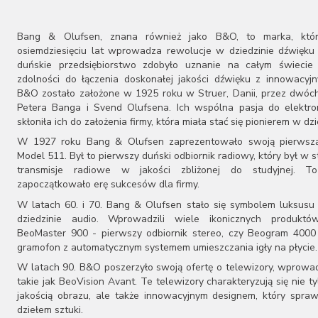
Esoteric Audio
EverSolo
Fezz Audio
Bang & Olufsen, znana również jako B&O, to marka, któ
Final Audio
osiemdziesięciu lat wprowadza rewolucje w dziedzinie dźwięku 
Focal
duńskie przedsiębiorstwo zdobyło uznanie na całym świecie 
zdolności do łączenia doskonałej jakości dźwięku z innowacyj
Fonestar
B&O zostało założone w 1925 roku w Struer, Danii, przez dwóch
Fyne Audio
Petera Banga i Svend Olufsena. Ich wspólna pasja do elektron
Gold Note
skłoniła ich do założenia firmy, która miała stać się pionierem w dzi
Goldring
W 1927 roku Bang & Olufsen zaprezentowało swoją pierwszą
Grado
Model 511. Był to pierwszy duński odbiornik radiowy, który był w s
Harbeth
transmisje radiowe w jakości zbliżonej do studyjnej. T
Harman/Kardon
zapoczątkowało erę sukcesów dla firmy.
Heed Audio
W latach 60. i 70. Bang & Olufsen stało się symbolem luksusu 
HiFiMAN
dziedzinie audio. Wprowadzili wiele ikonicznych produktów
iFi Audio
BeoMaster 900 - pierwszy odbiornik stereo, czy Beogram 4000
JBL
gramofon z automatycznym systemem umieszczania igły na płycie.
Keces Audio
W latach 90. B&O poszerzyło swoją ofertę o telewizory, wprowa
KEF
takie jak BeoVision Avant. Te telewizory charakteryzują się nie t
Kimber Kable
jakością obrazu, ale także innowacyjnym designem, który spraw
Klipsch
dziełem sztuki.
Lyngdorf