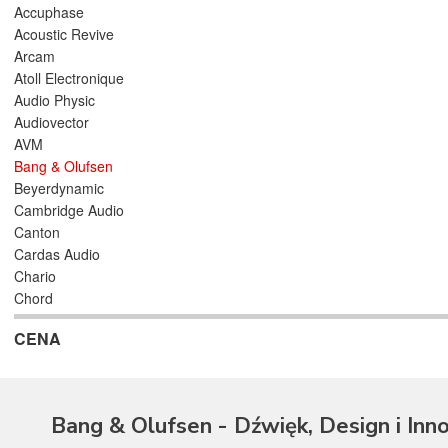
Accuphase
Acoustic Revive
Arcam
Atoll Electronique
Audio Physic
Audiovector
AVM
Bang & Olufsen
Beyerdynamic
Cambridge Audio
Canton
Cardas Audio
Chario
Chord
Cyrus
CENA
Dali
Denon
Dual
Emotiva
Bang & Olufsen - Dźwięk, Design i Inn
Erzetich