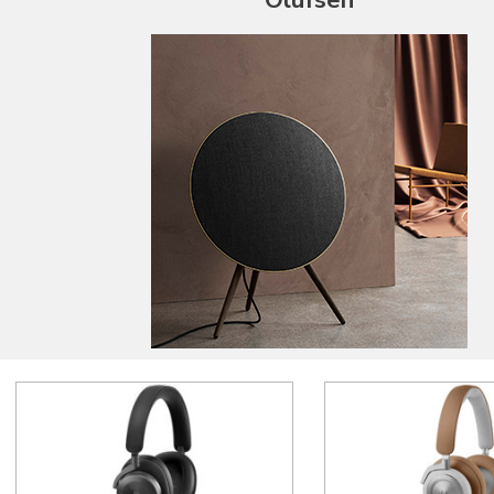
Sonos
Sonus Faber
Sony
Soundsmith
SVS
Synthesis
Taga
Teac
Topping
Triangle
Unison Research
Waterfall Audio
Wharfedale
Wilson
ZMF