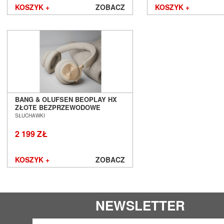
KOSZYK +
ZOBACZ
KOSZYK +
BANG & OLUFSEN BEOPLAY HX
ZŁOTE BEZPRZEWODOWE
SŁUCHAWKI Z ANC SALON
SŁUCHAWKI
POZNAŃ WROCŁAW --- DOSTĘPNE
OD RĘKI ---
2 199 ZŁ
KOSZYK +
ZOBACZ
NEWSLETTER