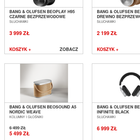
BANG & OLUFSEN BEOPLAY H95
BANG & OLUFSEN B
CZARNE BEZPRZEWODOWE
DREWNO BEZPRZE
SŁUCHAWKI Z ANC SALON
SŁUCHAWKI Z ANC S
SŁUCHAWKI
SŁUCHAWKI
POZNAŃ WROCŁAW
POZNAŃ WROCŁAW
3 999 ZŁ
2 199 ZŁ
KOSZYK +
ZOBACZ
KOSZYK +
BANG & OLUFSEN BEOSOUND A5
BANG & OLUFSEN BE
NORDIC WEAVE
INFINITE BLACK
BEZPRZEWODOWY GŁOŚNIK Z
BEZPRZEWODOWE S
KOLUMNY I GŁOŚNIKI
SŁUCHAWKI
FUNKCJAMI SIECIOWYMI SALON
ANC SALON POZNAŃ
POZNAŃ WROCŁAW --- EX-DEMO --
6 499 ZŁ
6 999 ZŁ
-
5 499 ZŁ