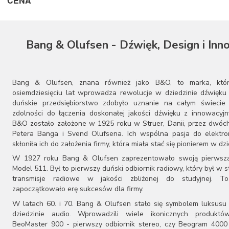
CENA
Cocktail Audio
Dali
dCS
Denon
Bang & Olufsen - Dźwięk, Design i Inn
Esoteric Audio
EverSolo
Ferrum
FiiO
Bang & Olufsen, znana również jako B&O, to marka, któ
Gold Note
osiemdziesięciu lat wprowadza rewolucje w dziedzinie dźwięku 
Heed Audio
duńskie przedsiębiorstwo zdobyło uznanie na całym świecie 
zdolności do łączenia doskonałej jakości dźwięku z innowacyj
iFi Audio
B&O zostało założone w 1925 roku w Struer, Danii, przez dwóch
JBL
Petera Banga i Svend Olufsena. Ich wspólna pasja do elektron
Klipsch
skłoniła ich do założenia firmy, która miała stać się pionierem w dzi
Leak
W 1927 roku Bang & Olufsen zaprezentowało swoją pierwszą
Leema
Model 511. Był to pierwszy duński odbiornik radiowy, który był w s
Magnetar
transmisje radiowe w jakości zbliżonej do studyjnej. T
Marantz
zapoczątkowało erę sukcesów dla firmy.
Matrix Audio
W latach 60. i 70. Bang & Olufsen stało się symbolem luksusu 
MEE audio
dziedzinie audio. Wprowadzili wiele ikonicznych produktów
Moon by Simaudio
BeoMaster 900 - pierwszy odbiornik stereo, czy Beogram 4000
Musical Fidelity