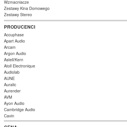
Wzmacniacze
Zestawy Kina Domowego
Zestawy Stereo
PRODUCENCI
Accuphase
Apart Audio
Arcam
Argon Audio
Astell/Kern
Atoll Electronique
Audiolab
AUNE
Auralic
Aurender
AVM
Ayon Audio
Cambridge Audio
Cayin
Chord