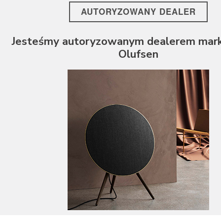
Unison Research
AUTORYZOWANY DEALER
Vincent
WiiM
Jesteśmy autoryzowanym dealerem mark
Olufsen