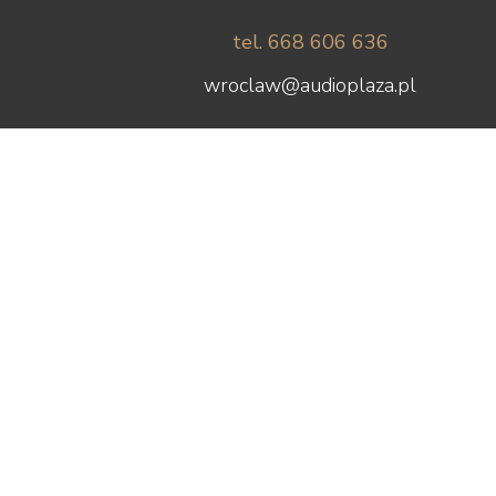
tel. 668 606 636
wroclaw@audioplaza.pl