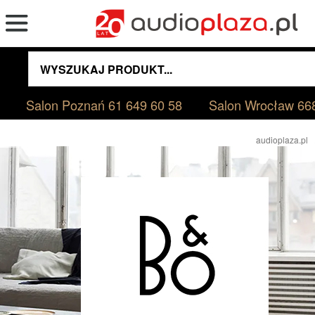
Salon Poznań
61 649 60 58
Salon Wrocław
66
audioplaza.pl