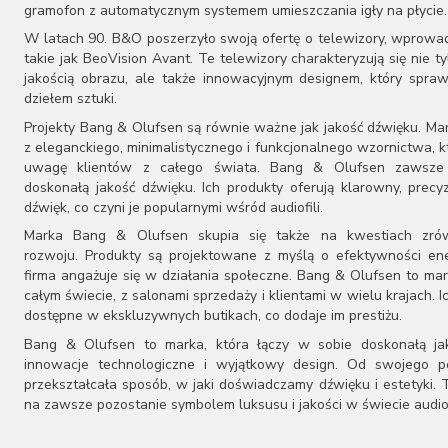
gramofon z automatycznym systemem umieszczania igły na płycie.
Mytek
W latach 90. B&O poszerzyło swoją ofertę o telewizory, wprowa
Naim Audio
takie jak BeoVision Avant. Te telewizory charakteryzują się nie t
Onkyo
jakością obrazu, ale także innowacyjnym designem, który spraw
Primare
dziełem sztuki.
Pro-Ject
PS Audio
Projekty Bang & Olufsen są równie ważne jak jakość dźwięku. Ma
z eleganckiego, minimalistycznego i funkcjonalnego wzornictwa, k
Roksan
uwagę klientów z całego świata. Bang & Olufsen zawsze
ROON LABS
doskonałą jakość dźwięku. Ich produkty oferują klarowny, precy
Ruark Audio
dźwięk, co czyni je popularnymi wśród audiofili.
Shanling
Marka Bang & Olufsen skupia się także na kwestiach zr
Silent Angel
rozwoju. Produkty są projektowane z myślą o efektywności ene
S.M.S.L
firma angażuje się w działania społeczne. Bang & Olufsen to ma
SVS
całym świecie, z salonami sprzedaży i klientami w wielu krajach. I
Synergistic Research
dostępne w ekskluzywnych butikach, co dodaje im prestiżu.
Synthesis
Bang & Olufsen to marka, która łączy w sobie doskonałą ja
Taga
innowacje technologiczne i wyjątkowy design. Od swojego p
Teac
przekształcała sposób, w jaki doświadczamy dźwięku i estetyki. T
Topping
na zawsze pozostanie symbolem luksusu i jakości w świecie audio
Triangle
Trigon