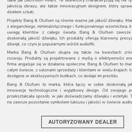
takie jak BeoVision Avant. Te telewizory charakteryzują się nie t
jakością obrazu, ale także innowacyjnym designem, który spraw
dziełem sztuki.
Projekty Bang & Olufsen są równie ważne jak jakość dźwięku. Ma
z eleganckiego, minimalistycznego i funkcjonalnego wzornictwa, k
uwagę klientów z całego świata. Bang & Olufsen zawsze
doskonałą jakość dźwięku. Ich produkty oferują klarowny, precy
dźwięk, co czyni je popularnymi wśród audiofili.
Marka Bang & Olufsen skupia się także na kwestiach zr
rozwoju. Produkty są projektowane z myślą o efektywności ene
firma angażuje się w działania społeczne. Bang & Olufsen to ma
całym świecie, z salonami sprzedaży i klientami w wielu krajach. I
dostępne w ekskluzywnych butikach, co dodaje im prestiżu.
Bang & Olufsen to marka, która łączy w sobie doskonałą ja
innowacje technologiczne i wyjątkowy design. Od swojego p
przekształcała sposób, w jaki doświadczamy dźwięku i estetyki. T
na zawsze pozostanie symbolem luksusu i jakości w świecie audio
AUTORYZOWANY DEALER