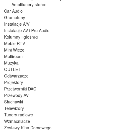
Amplitunery stereo
Car Audio
Gramofony
Instalacje A/V
Instalacje AV i Pro Audio
Kolumny i głośniki
Meble RTV
Mini Wieże
Multiroom
Muzyka
OUTLET
Odtwarzacze
Projektory
Przetworniki DAC
Przewody AV
Słuchawki
Telewizory
Tunery radiowe
Wzmacniacze
Zestawy Kina Domowego