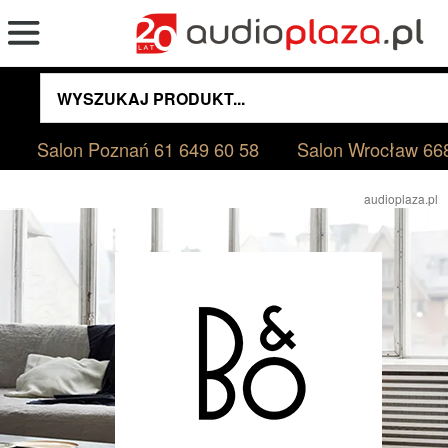
Salon Poznań
61 649 60 58
Salon Wrocław
66
audioplaza.pl