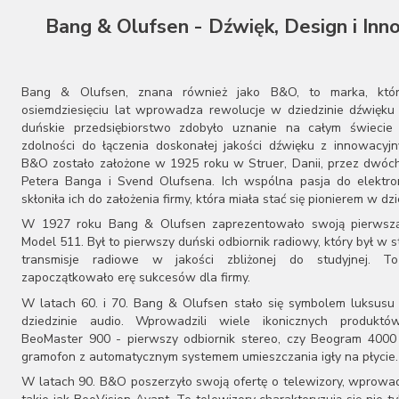
Bang & Olufsen - Dźwięk, Design i Inn
Bang & Olufsen, znana również jako B&O, to marka, któ
osiemdziesięciu lat wprowadza rewolucje w dziedzinie dźwięku 
duńskie przedsiębiorstwo zdobyło uznanie na całym świecie 
zdolności do łączenia doskonałej jakości dźwięku z innowacyj
B&O zostało założone w 1925 roku w Struer, Danii, przez dwóch
Petera Banga i Svend Olufsena. Ich wspólna pasja do elektron
skłoniła ich do założenia firmy, która miała stać się pionierem w dzi
W 1927 roku Bang & Olufsen zaprezentowało swoją pierwszą
Model 511. Był to pierwszy duński odbiornik radiowy, który był w s
transmisje radiowe w jakości zbliżonej do studyjnej. T
zapoczątkowało erę sukcesów dla firmy.
W latach 60. i 70. Bang & Olufsen stało się symbolem luksusu 
dziedzinie audio. Wprowadzili wiele ikonicznych produktów
BeoMaster 900 - pierwszy odbiornik stereo, czy Beogram 4000
gramofon z automatycznym systemem umieszczania igły na płycie.
W latach 90. B&O poszerzyło swoją ofertę o telewizory, wprowa