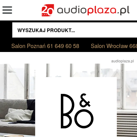
Salon Poznań
61 649 60 58
Salon Wrocław
66
audioplaza.pl