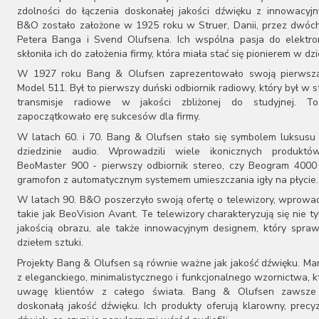
zdolności do łączenia doskonałej jakości dźwięku z innowacyj
B&O zostało założone w 1925 roku w Struer, Danii, przez dwóch
Petera Banga i Svend Olufsena. Ich wspólna pasja do elektron
skłoniła ich do założenia firmy, która miała stać się pionierem w dzi
W 1927 roku Bang & Olufsen zaprezentowało swoją pierwszą
Model 511. Był to pierwszy duński odbiornik radiowy, który był w s
transmisje radiowe w jakości zbliżonej do studyjnej. T
zapoczątkowało erę sukcesów dla firmy.
W latach 60. i 70. Bang & Olufsen stało się symbolem luksusu 
dziedzinie audio. Wprowadzili wiele ikonicznych produktów
BeoMaster 900 - pierwszy odbiornik stereo, czy Beogram 4000
gramofon z automatycznym systemem umieszczania igły na płycie.
W latach 90. B&O poszerzyło swoją ofertę o telewizory, wprowa
takie jak BeoVision Avant. Te telewizory charakteryzują się nie t
jakością obrazu, ale także innowacyjnym designem, który spraw
dziełem sztuki.
Projekty Bang & Olufsen są równie ważne jak jakość dźwięku. Ma
z eleganckiego, minimalistycznego i funkcjonalnego wzornictwa, k
uwagę klientów z całego świata. Bang & Olufsen zawsze
doskonałą jakość dźwięku. Ich produkty oferują klarowny, precy