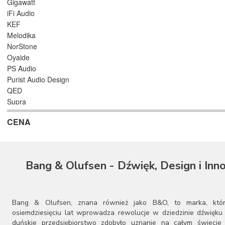
Gigawatt
iFi Audio
KEF
Melodika
NorStone
Oyaide
PS Audio
Purist Audio Design
QED
Supra
SVS
CENA
Taga
Van den Hul
Wilson Audio
Bang & Olufsen - Dźwięk, Design i Inn
Bang & Olufsen, znana również jako B&O, to marka, któ
osiemdziesięciu lat wprowadza rewolucje w dziedzinie dźwięku 
duńskie przedsiębiorstwo zdobyło uznanie na całym świecie 