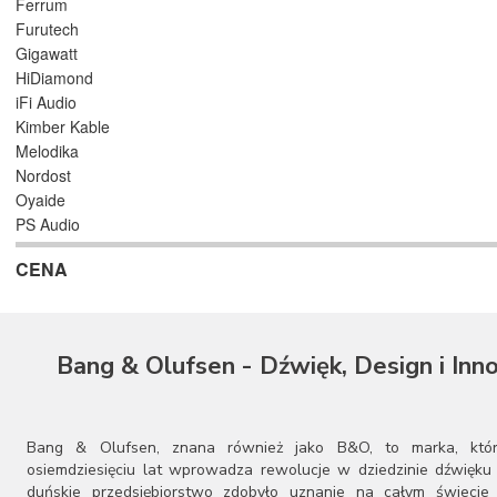
Ferrum
Furutech
Gigawatt
HiDiamond
iFi Audio
Kimber Kable
Melodika
Nordost
Oyaide
PS Audio
Purist Audio Design
CENA
QED
Shunyata Research
Siltech
Supra
Bang & Olufsen - Dźwięk, Design i Inn
Synergistic Research
Taga
Van den Hul
Bang & Olufsen, znana również jako B&O, to marka, któ
osiemdziesięciu lat wprowadza rewolucje w dziedzinie dźwięku 
duńskie przedsiębiorstwo zdobyło uznanie na całym świecie 