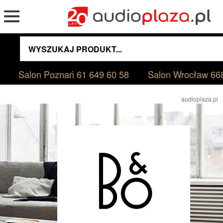
Salon Poznań
61 649 60 58
Salon Wrocław
66
audioplaza.pl