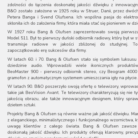
zdolności do łączenia doskonałej jakości dźwięku z innowacyj
B&O zostało założone w 1925 roku w Struer, Danii, przez dwóch
Petera Banga i Svend Olufsena. Ich wspólna pasja do elektron
skłoniła ich do założenia firmy, która miała stać się pionierem w dzi
W 1927 roku Bang & Olufsen zaprezentowało swoją pierwszą
Model 511. Był to pierwszy duński odbiornik radiowy, który był w s
transmisje radiowe w jakości zbliżonej do studyjnej. T
zapoczątkowało erę sukcesów dla firmy.
W latach 60. i 70. Bang & Olufsen stało się symbolem luksusu 
dziedzinie audio. Wprowadzili wiele ikonicznych produktów
BeoMaster 900 - pierwszy odbiornik stereo, czy Beogram 4000
gramofon z automatycznym systemem umieszczania igły na płycie.
W latach 90. B&O poszerzyło swoją ofertę o telewizory, wprowa
takie jak BeoVision Avant. Te telewizory charakteryzują się nie t
jakością obrazu, ale także innowacyjnym designem, który spraw
dziełem sztuki.
Projekty Bang & Olufsen są równie ważne jak jakość dźwięku. Ma
z eleganckiego, minimalistycznego i funkcjonalnego wzornictwa, k
uwagę klientów z całego świata. Bang & Olufsen zawsze
doskonałą jakość dźwięku. Ich produkty oferują klarowny, precy