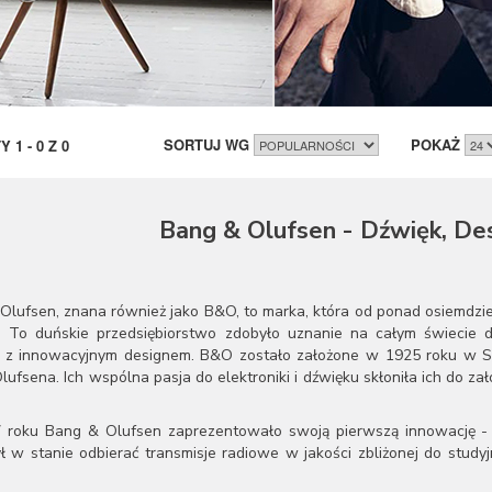
SORTUJ WG
POKAŻ
TY
1
-
0
Z
0
Bang & Olufsen - Dźwięk, Des
Olufsen, znana również jako B&O, to marka, która od ponad osiemdzie
. To duńskie przedsiębiorstwo zdobyło uznanie na całym świecie dz
 z innowacyjnym designem. B&O zostało założone w 1925 roku w Str
ufsena. Ich wspólna pasja do elektroniki i dźwięku skłoniła ich do zało
roku Bang & Olufsen zaprezentowało swoją pierwszą innowację - Mo
ył w stanie odbierać transmisje radiowe w jakości zbliżonej do stu