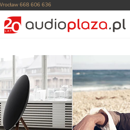
Wrocław
668 606 636