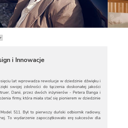
ign i Innowacje
sięciu lat wprowadza rewolucje w dziedzinie dźwięku i
ięki swojej zdolności do łączenia doskonałej jakości
uer, Danii, przez dwóch inżynierów - Petera Banga i
żenia firmy, która miała stać się pionierem w dziedzinie
del 511. Był to pierwszy duński odbiornik radiowy,
dyjnej. To wydarzenie zapoczątkowało erę sukcesów dla