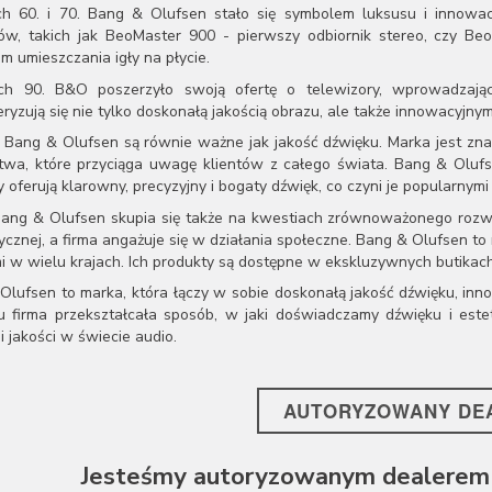
h 60. i 70. Bang & Olufsen stało się symbolem luksusu i innowacj
ów, takich jak BeoMaster 900 - pierwszy odbiornik stereo, czy 
m umieszczania igły na płycie.
h 90. B&O poszerzyło swoją ofertę o telewizory, wprowadzając
ryzują się nie tylko doskonałą jakością obrazu, ale także innowacyjnym
y Bang & Olufsen są równie ważne jak jakość dźwięku. Marka jest zna
twa, które przyciąga uwagę klientów z całego świata. Bang & Olufs
 oferują klarowny, precyzyjny i bogaty dźwięk, co czyni je popularnymi 
ang & Olufsen skupia się także na kwestiach zrównoważonego rozwo
ycznej, a firma angażuje się w działania społeczne. Bang & Olufsen to
i w wielu krajach. Ich produkty są dostępne w ekskluzywnych butikach,
Olufsen to marka, która łączy w sobie doskonałą jakość dźwięku, in
u firma przekształcała sposób, w jaki doświadczamy dźwięku i este
i jakości w świecie audio.
AUTORYZOWANY DE
Jesteśmy autoryzowanym dealerem 