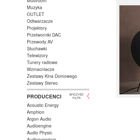
Multiroom
Muzyka
OUTLET
Odtwarzacze
Projektory
Przetworniki DAC
Przewody AV
Słuchawki
Telewizory
Tunery radiowe
Wzmacniacze
Zestawy Kina Domowego
Zestawy Stereo
WYCZYŚĆ
PRODUCENCI
FILTR
Acoustic Energy
Amphion
Argon Audio
Audioengine
Audio Physic
Audiosymptom