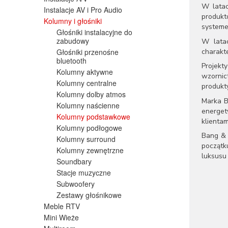
W latac
Instalacje AV i Pro Audio
produkt
Kolumny i głośniki
systeme
Głośniki instalacyjne do
zabudowy
W latac
charakte
Głośniki przenośne
bluetooth
Projekt
Kolumny aktywne
wzornic
Kolumny centralne
produkty
Kolumny dolby atmos
Marka B
Kolumny naścienne
energet
Kolumny podstawkowe
klientam
Kolumny podłogowe
Bang & 
Kolumny surround
początk
Kolumny zewnętrzne
luksusu 
Soundbary
Stacje muzyczne
Subwoofery
Zestawy głośnikowe
Meble RTV
Mini Wieże