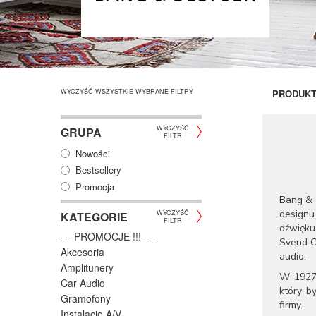
WYCZYŚĆ WSZYSTKIE WYBRANE FILTRY
PRODUK
WYCZYŚĆ
GRUPA
FILTR
Nowości
Bestsellery
Promocja
Bang & 
designu
WYCZYŚĆ
KATEGORIE
FILTR
dźwięku
--- PROMOCJE !!! ---
Svend Ol
Akcesoria
audio.
Amplitunery
W 1927 
Car Audio
który b
Gramofony
firmy.
Instalacje A/V