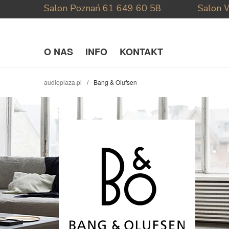
Salon Poznań
61 649 60 58
Salon 
O NAS
INFO
KONTAKT
audioplaza.pl
Bang & Olufsen