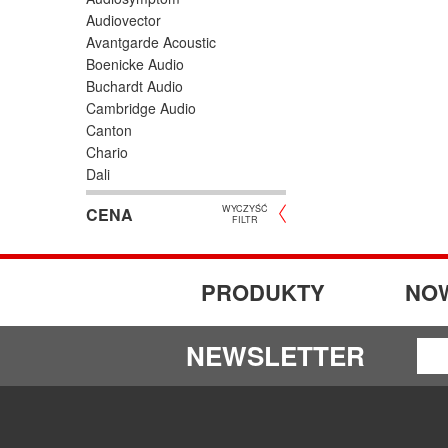
Audiovector
Avantgarde Acoustic
Boenicke Audio
Buchardt Audio
Cambridge Audio
Canton
Chario
Dali
Denon
WYCZYŚĆ
CENA
Elipson
FILTR
FiiO
Focal
Fyne Audio
PRODUKTY
NO
GoldenEar
Graham Audio
NEWSLETTER
Harbeth
Heco
JBL
KEF
Klipsch