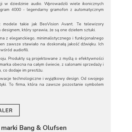
i w dziedzinie audio. Wprowadzili wiele ikonicznych
Beogram 4000 - legendarny gramofon z automatycznym
 modele takie jak BeoVision Avant. Te telewizory
 designem, który sprawia, że są one dziełem sztuki.
na z eleganckiego, minimalistycznego i funkcjonalnego
en zawsze stawiało na doskonałą jakość dźwięku. Ich
wśród audiofili.
ju. Produkty są projektowane z myślą o efektywności
 marka obecna na całym świecie, z salonami sprzedaży i
 co dodaje im prestiżu.
nowacje technologiczne i wyjątkowy design. Od swojego
tyki. To firma, która na zawsze pozostanie symbolem
ALER
marki Bang & Olufsen