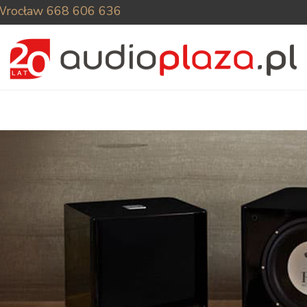
Wrocław
668 606 636