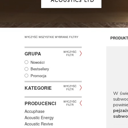
WYCZYŚĆ WSZYSTKIE WYBRANE FILTRY
PRODUK
WYCZYŚĆ
GRUPA
FILTR
Nowości
Bestsellery
Promocja
WYCZYŚĆ
KATEGORIE
FILTR
W świe
subwoof
WYCZYŚĆ
PRODUCENCI
powini
FILTR
pejzaż
Accuphase
subwo
Acoustic Energy
Acoustic Revive