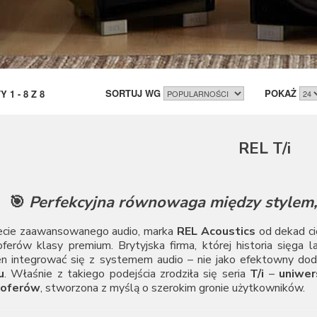
SORTUJ WG
POKAŻ
TY
1
-
8
Z
8
REL T/i
🎯
Perfekcyjna równowaga między stylem,
cie zaawansowanego audio, marka
REL Acoustics
od dekad ci
erów klasy premium. Brytyjska firma, której historia sięga la
en integrować się z systemem audio – nie jako efektowny dod
u
. Właśnie z takiego podejścia zrodziła się seria
T/i
–
uniwer
oferów
, stworzona z myślą o szerokim gronie użytkowników.