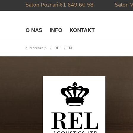
Salon Poznań
61 649 60 58
Salon 
O NAS
INFO
KONTAKT
audioplaza.pl
REL
T/i