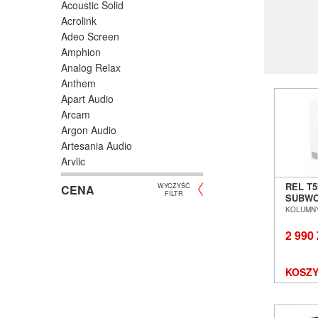
Acoustic Solid
Acrolink
Adeo Screen
Seria
T
Amphion
w hist
Analog Relax
domow
Anthem
wniosła
Apart Audio
L
Arcam
N
Argon Audio
U
Artesania Audio
Arylic
E
Astell/Kern
Litera 
REL T5
WYCZYŚĆ
CENA
Atlas
FILTR
SUBWO
użytk
Atoll Electronique
SALON
KOLUMNY
WROC
AUDAC
2 990
Audioengine
Audiolab
🔊
Wyj
Audio Physic
KOSZY
Audio Reveal
To, c
Audiosymptom
(wyso
Audiovector