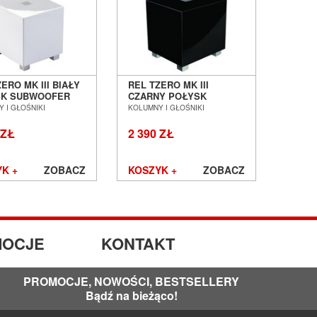
ostaje dokładnie ten sam sygnał
, co kolumny i
dynamiki
. Dla melomanów oznacza to
naturalny,
mbrany, lekkiej strukturze i niskim rezonansie
ERO MK III BIAŁY
REL TZERO MK III
SK SUBWOOFER
CZARNY POŁYSK
NY SALON
SUBWOOFER AKTYWNY
 I GŁOŚNIKI
KOLUMNY I GŁOŚNIKI
AŃ WROCŁAW
SALON POZNAŃ
WROCŁAW
 ZŁ
2 390 ZŁ
K +
ZOBACZ
KOSZYK +
ZOBACZ
 klasy A/B, co przekłada się na:
OCJE
KONTAKT
PROMOCJE, NOWOŚCI, BESTSELLERY
zprzewodowym
REL Arrow Wireless
– co pozwala
Bądź na bieżąco!