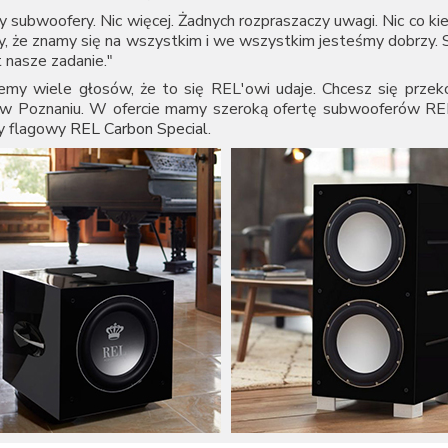
 subwoofery. Nic więcej. Żadnych rozpraszaczy uwagi. Nic co ki
, że znamy się na wszystkim i we wszystkim jesteśmy dobrzy. S
st nasze zadanie."
iemy wiele głosów, że to się REL'owi udaje. Chcesz się prze
 w Poznaniu. W ofercie mamy szeroką ofertę subwooferów REL,
y flagowy
REL Carbon Special
.