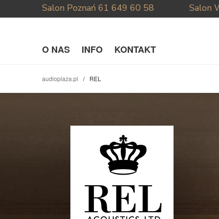
Salon Poznań
61 649 60 58
Salon 
O NAS
INFO
KONTAKT
audioplaza.pl
REL