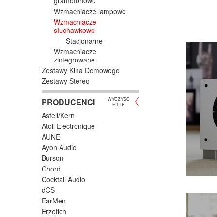
gramofonowe
Wzmacniacze lampowe
Wzmacniacze
słuchawkowe
Stacjonarne
Wzmacniacze
zintegrowane
Zestawy Kina Domowego
Zestawy Stereo
WYCZYŚĆ
PRODUCENCI
FILTR
Astell/Kern
Atoll Electronique
AUNE
Ayon Audio
Burson
Chord
Cocktail Audio
dCS
EarMen
Erzetich