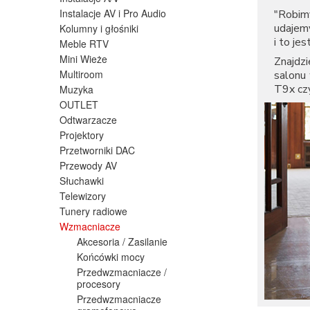
Instalacje AV i Pro Audio
"Robimy
udajemy
Kolumny i głośniki
i to je
Meble RTV
Mini Wieże
Znajdz
Multiroom
salonu
T9x
cz
Muzyka
OUTLET
Odtwarzacze
Projektory
Przetworniki DAC
Przewody AV
Słuchawki
Telewizory
Tunery radiowe
Wzmacniacze
Akcesoria / Zasilanie
Końcówki mocy
Przedwzmacniacze /
procesory
Przedwzmacniacze