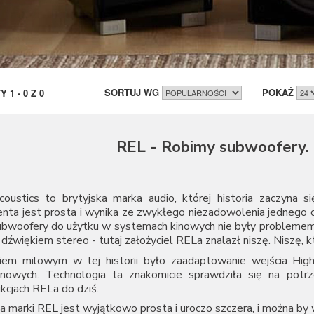
SORTUJ WG
POKAŻ
TY
1
-
0
Z
0
REL - Robimy subwoofery. 
oustics to brytyjska marka audio, której historia zaczyna 
enta jest prosta i wynika ze zwykłego niezadowolenia jednego
ubwoofery do użytku w systemach kinowych nie były problemem, 
 dźwiękiem stereo - tutaj założyciel RELa znalazł niszę. Niszę, 
iem milowym w tej historii było zaadaptowanie wejścia Hi
onowych. Technologia ta znakomicie sprawdziła się na pot
kcjach RELa do dziś.
ia marki
REL
jest wyjątkowo prosta i uroczo szczera, i można by 