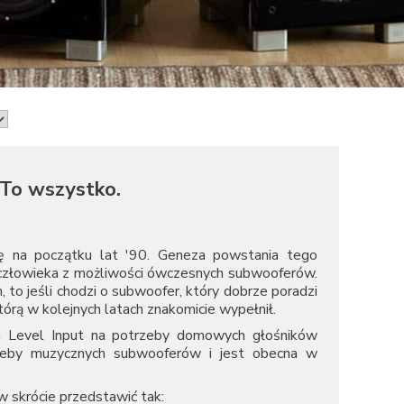
To wszystko.
się na początku lat '90. Geneza powstania tego
 człowieka z możliwości ówczesnych subwooferów.
to jeśli chodzi o subwoofer, który dobrze poradzi
którą w kolejnych latach znakomicie wypełnił.
gh Level Input na potrzeby domowych głośników
rzeby muzycznych subwooferów i jest obecna w
w skrócie przedstawić tak: