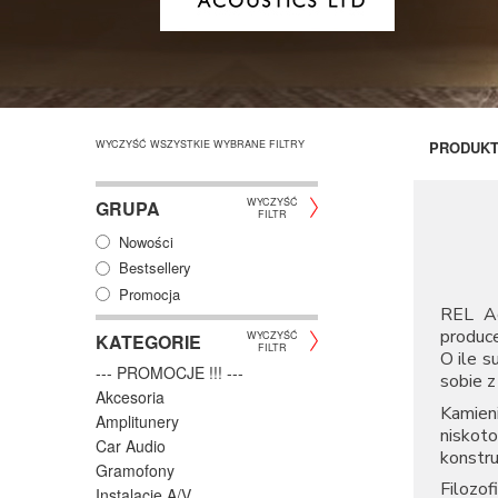
WYCZYŚĆ WSZYSTKIE WYBRANE FILTRY
PRODUK
WYCZYŚĆ
GRUPA
FILTR
Nowości
Bestsellery
Promocja
REL Ac
produc
WYCZYŚĆ
KATEGORIE
FILTR
O ile s
--- PROMOCJE !!! ---
sobie z
Akcesoria
Kamien
Amplitunery
niskot
Car Audio
konstru
Gramofony
Filozof
Instalacje A/V