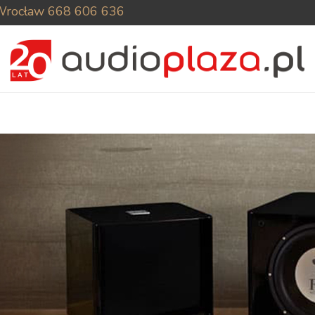
Wrocław
668 606 636