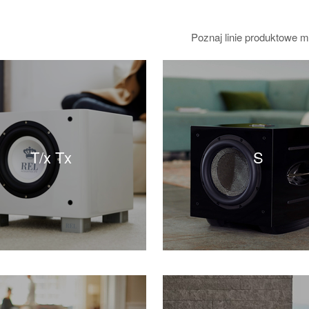
Poznaj linie produktowe m
T/x Tx
S