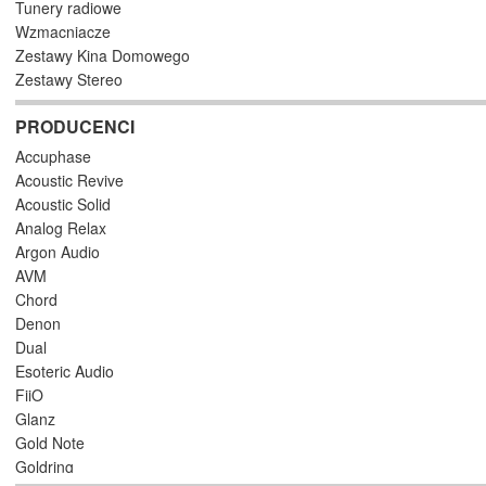
Tunery radiowe
Wzmacniacze
Zestawy Kina Domowego
Zestawy Stereo
PRODUCENCI
Accuphase
Acoustic Revive
Acoustic Solid
Analog Relax
Argon Audio
AVM
Chord
Denon
Dual
Esoteric Audio
FiiO
Glanz
Gold Note
Goldring