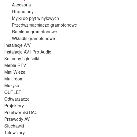
Akcesoria
Gramofony
Myjki do płyt winylowych
Przedwzmacniacze gramofonowe
Ramiona gramofonowe
Wkładki gramofonowe
Instalacje A/V
Instalacje AV i Pro Audio
Kolumny i głośniki
Meble RTV
Mini Wieże
Multiroom
Muzyka
OUTLET
Odtwarzacze
Projektory
Przetworniki DAC
Przewody AV
Słuchawki
Telewizory