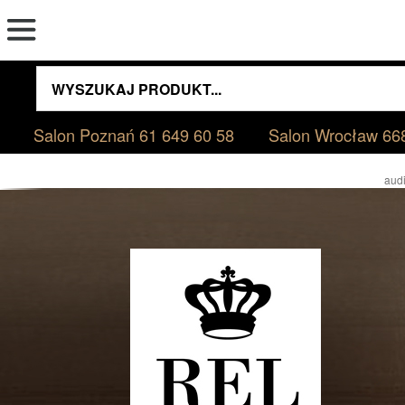
Salon Poznań
61 649 60 58
Salon Wrocław
66
audi