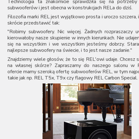
Technologia ta znakomicie sprawdziła się na potrzeby
subwooferów i jest obecna w konstrukcjach RELa do dziś.
Filozofia marki
REL
jest wyjątkowo prosta i uroczo szczera,
skrócie przedstawić tak:
"Robimy subwoofery. Nic więcej. Żadnych rozpraszaczy u
kierowałoby nasze skupienie w innych kierunkach. Nie udaj
się na wszystkim i we wszystkim jesteśmy dobrzy. Stara
najlepsze subwoofery na świecie, i to jest nasze zadanie."
Znajdziemy wiele głosów, że to się REL'owi udaje. Chcesz 
na własnej skórze? Zapraszamy do naszego salonu w 
ofercie mamy szeroką ofertę subwooferów REL, w tym najpo
takie jak np.
REL T5x
,
T9x
czy flagowy
REL Carbon Special
.