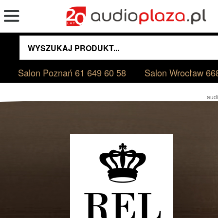
Salon Poznań
61 649 60 58
Salon Wrocław
66
audi