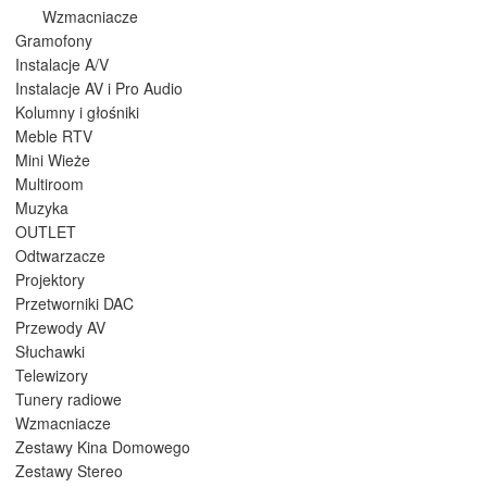
Wzmacniacze
Gramofony
Instalacje A/V
Instalacje AV i Pro Audio
Kolumny i głośniki
Meble RTV
Mini Wieże
Multiroom
Muzyka
OUTLET
Odtwarzacze
Projektory
Przetworniki DAC
Przewody AV
Słuchawki
Telewizory
Tunery radiowe
Wzmacniacze
Zestawy Kina Domowego
Zestawy Stereo