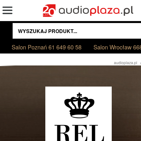
Salon Poznań
61 649 60 58
Salon Wrocław
66
audioplaza.pl