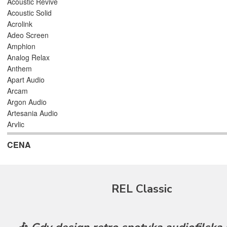
Acoustic Revive
Acoustic Solid
Acrolink
Adeo Screen
Amphion
Analog Relax
Anthem
Apart Audio
Arcam
Argon Audio
Artesania Audio
Arylic
Astell/Kern
CENA
Atlas
Atoll Electronique
AUDAC
Audioengine
REL Classic
Audiolab
Audio Physic
Audio Reveal
Audiosymptom