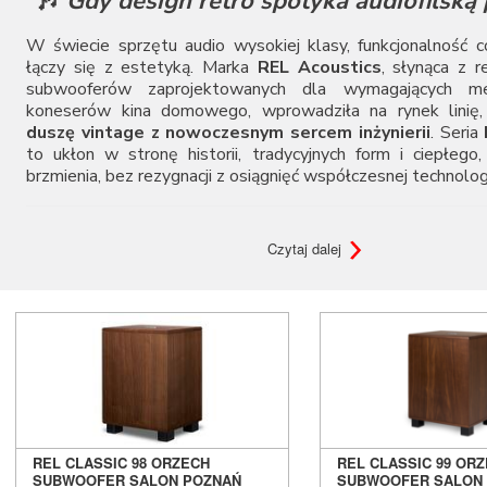
🎶
Gdy design retro spotyka audiofilską 
Audiovector
AUNE
W świecie sprzętu audio wysokiej klasy, funkcjonalność co
Aura
łączy się z estetyką. Marka
REL Acoustics
, słynąca z r
subwooferów zaprojektowanych dla wymagających m
Auralic
koneserów kina domowego, wprowadziła na rynek linię, 
Aurender
duszę vintage z nowoczesnym sercem inżynierii
. Seria
Avantgarde Acoustic
to ukłon w stronę historii, tradycyjnych form i ciepłego,
AVM
brzmienia, bez rezygnacji z osiągnięć współczesnej technologi
Ayon Audio
Bandridge
Bang & Olufsen
🕰️
Historia i geneza powstania serii C
Czytaj dalej
BenQ
Beyerdynamic
Seria
Classic
została po raz pierwszy zaprezentowana ja
na rosnące zapotrzebowanie rynku na produkty
łączące wy
Blok
dźwięku z wysmakowaną estetyką retro
. W erz
Boenicke Audio
połyskujących czerni, nowoczesnych kształtów i surowego 
B-Tech
Classic miał stać się
alternatywą dla tych, którzy szu
Buchardt Audio
bardziej ponadczasowego
— czegoś, co wyglądałoby ró
Burson
w klasycznym salonie, jak i w nowoczesnym lofcie, a przy 
Cambridge Audio
dźwięk klasy high-end.
Canton
REL CLASSIC 98 ORZECH
REL CLASSIC 99 OR
REL postanowił stworzyć serię, która
nie tylko nawiązuje
Cardas Audio
SUBWOOFER SALON POZNAŃ
SUBWOOFER SALON