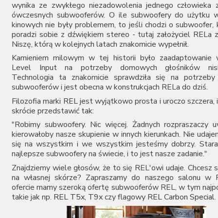
wynika ze zwykłego niezadowolenia jednego człowieka z
ówczesnych subwooferów. O ile subwoofery do użytku 
kinowych nie były problemem, to jeśli chodzi o subwoofer,
poradzi sobie z dźwiękiem stereo - tutaj założyciel RELa z
Niszę, którą w kolejnych latach znakomicie wypełnił.
Kamieniem milowym w tej historii było zaadaptowanie w
Level Input na potrzeby domowych głośników nisk
Technologia ta znakomicie sprawdziła się na potrzeby
subwooferów i jest obecna w konstrukcjach RELa do dziś.
Filozofia marki
REL
jest wyjątkowo prosta i uroczo szczera,
skrócie przedstawić tak:
"Robimy subwoofery. Nic więcej. Żadnych rozpraszaczy u
kierowałoby nasze skupienie w innych kierunkach. Nie udaj
się na wszystkim i we wszystkim jesteśmy dobrzy. Stara
najlepsze subwoofery na świecie, i to jest nasze zadanie."
Znajdziemy wiele głosów, że to się REL'owi udaje. Chcesz 
na własnej skórze? Zapraszamy do naszego salonu w 
ofercie mamy szeroką ofertę subwooferów REL, w tym najpo
takie jak np.
REL T5x
,
T9x
czy flagowy
REL Carbon Special
.