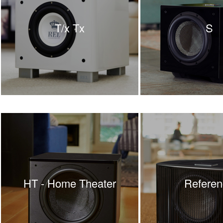
T/x Tx
S
HT - Home Theater
Referen