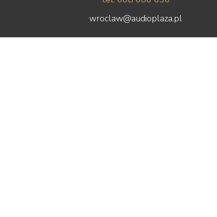
wroclaw@audioplaza.pl