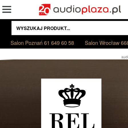
Salon Poznań
61 649 60 58
Salon Wrocław
66
audi