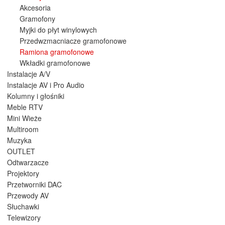
Akcesoria
Gramofony
Myjki do płyt winylowych
Przedwzmacniacze gramofonowe
Ramiona gramofonowe
Wkładki gramofonowe
Instalacje A/V
Instalacje AV i Pro Audio
Kolumny i głośniki
Meble RTV
Mini Wieże
Multiroom
Muzyka
OUTLET
Odtwarzacze
Projektory
Przetworniki DAC
Przewody AV
Słuchawki
Telewizory