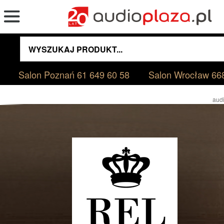
Salon Poznań
61 649 60 58
Salon Wrocław
66
audi