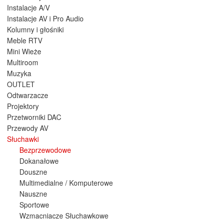
Instalacje A/V
Instalacje AV i Pro Audio
Kolumny i głośniki
Meble RTV
Mini Wieże
Multiroom
Muzyka
OUTLET
Odtwarzacze
Projektory
Przetworniki DAC
Przewody AV
Słuchawki
Bezprzewodowe
Dokanałowe
Douszne
Multimedialne / Komputerowe
Nauszne
Sportowe
Wzmacniacze Słuchawkowe