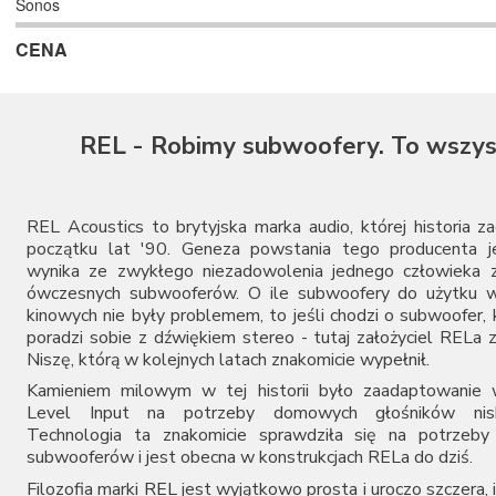
Sonos
CENA
REL - Robimy subwoofery. To wszys
REL Acoustics to brytyjska marka audio, której historia z
początku lat '90. Geneza powstania tego producenta je
wynika ze zwykłego niezadowolenia jednego człowieka z
ówczesnych subwooferów. O ile subwoofery do użytku 
kinowych nie były problemem, to jeśli chodzi o subwoofer,
poradzi sobie z dźwiękiem stereo - tutaj założyciel RELa z
Niszę, którą w kolejnych latach znakomicie wypełnił.
Kamieniem milowym w tej historii było zaadaptowanie w
Level Input na potrzeby domowych głośników nisk
Technologia ta znakomicie sprawdziła się na potrzeby
subwooferów i jest obecna w konstrukcjach RELa do dziś.
Filozofia marki
REL
jest wyjątkowo prosta i uroczo szczera,