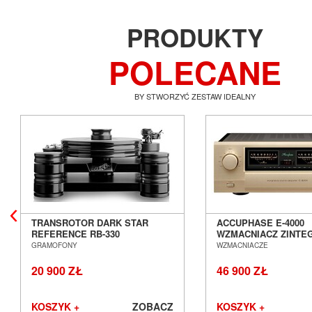
PRODUKTY
POLECANE
BY STWORZYĆ ZESTAW IDEALNY
TRANSROTOR DARK STAR
ACCUPHASE E-4000
REFERENCE RB-330
WZMACNIACZ ZINT
GRAMOFON ANALOGOWY
SALON POZNAŃ WR
GRAMOFONY
WZMACNIACZE
SALON POZNAŃ WROCŁAW
20 900 ZŁ
46 900 ZŁ
KOSZYK +
ZOBACZ
KOSZYK +