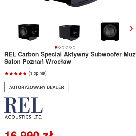
REL Carbon Special Aktywny Subwoofer Muz
Salon Poznań Wrocław
☆
★
☆
★
☆
★
☆
★
☆
★
(1 opinia)
AUTORYZOWANY DEALER
16 990 zł