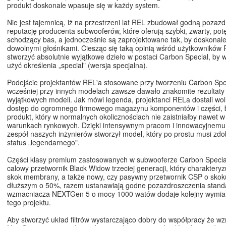
produkt doskonale wpasuje się w każdy system.
Nie jest tajemnicą, iż na przestrzeni lat REL zbudował godną pozaz
reputację producenta subwooferów, które oferują szybki, zwarty, potę
schodzący bas, a jednocześnie są zaprojektowane tak, by doskonale
dowolnymi głośnikami. Ciesząc się taką opinią wśród użytkowników
stworzyć absolutnie wyjątkowe dzieło w postaci Carbon Special, by 
użyć określenia „special" (wersja specjalna).
Podejście projektantów REL'a stosowane przy tworzeniu Carbon Sp
wcześniej przy innych modelach zawsze dawało znakomite rezultaty 
wyjątkowych modeli. Jak mówi legenda, projektanci RELa dostali wol
dostęp do ogromnego firmowego magazynu komponentów i części, 
produkt, który w normalnych okolicznościach nie zaistniałby nawet w
warunkach rynkowych. Dzięki intensywnym pracom i innowacyjnemu 
zespół naszych inżynierów stworzył model, który po prostu musi zd
status „legendarnego".
Części klasy premium zastosowanych w subwooferze Carbon Special,
calowy przetwornik Black Widow trzeciej generacji, który charaktery
skok membrany, a także nowy, czy pasywny przetwornik CSP o sk
dłuższym o 50%, razem ustanawiają godne pozazdroszczenia stand
wzmacniacza NEXTGen 5 o mocy 1000 watów dodaje kolejny wymiar
tego projektu.
Aby stworzyć układ filtrów wystarczająco dobry do współpracy że 