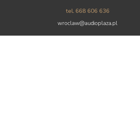
tel. 668 606 636
wroclaw@audioplaza.pl