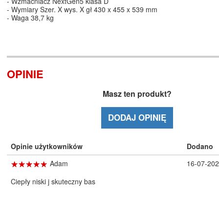
- Wzmacniacz NextGen5 klasa D
- Wymiary Szer. X wys. X gł 430 x 455 x 539 mm
- Waga 38,7 kg
OPINIE
Masz ten produkt?
DODAJ OPINIĘ
Opinie użytkowników
Dodano
☆
★
☆
★
☆
★
☆
★
☆
★
Adam
16-07-20
Ciepły niski j skuteczny bas