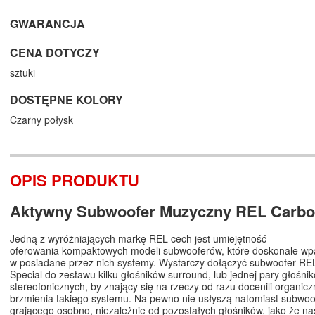
GWARANCJA
CENA DOTYCZY
sztuki
DOSTĘPNE KOLORY
Czarny połysk
OPIS PRODUKTU
Aktywny Subwoofer Muzyczny REL Carbo
Jedną z wyróżniających markę REL cech jest umiejętność
oferowania kompaktowych modeli subwooferów, które doskonale wp
w posiadane przez nich systemy. Wystarczy dołączyć subwoofer RE
Special do zestawu kilku głośników surround, lub jednej pary głośni
stereofonicznych, by znający się na rzeczy od razu docenili organic
brzmienia takiego systemu. Na pewno nie usłyszą natomiast subwoo
grającego osobno, niezależnie od pozostałych głośników, jako że na