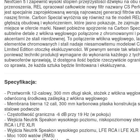
NextGen 5 i zapewnić wysoki stopień przejrzystości dźwięku na obu
przenoszenia, REL opracował całkowicie nowy filtr nazwany CS Perfec
jest specjalnie zaprojektowaną wersją najnowszej generacji filtrów 
naszej firmie. Carbon Special wyróżnia się również na tle modeli RE
głębszą obudową i wykończeniem, które jasno pokazuje, że zajmuje 
miejsce w ofercie marki. Nawet pobieżne spojrzenie na Carbon Spec
subtelne detale z włókna węglowego połączone z chromowanymi i 
akcentami że stali nierdzewnej. To połączenie włókna węglowego, la
elementów chromowanych i stali nadaje niesamowitemu modelowi C
Limited Edition otoczkę ekskluzywności. W pewnym sensie tak właśni
ponieważ techniki produkcji wymagane do wykonania każdego z tyc
subwooferów sprawiają, iż dostępna ilość będzie rzeczywiście ogran
co sprawia, że każda sztuka będzie limitowana i ekskluzywna.
Specyfikacja:
- Przetwornik 12-calowy, 300 mm długi skok, stożek z włókna węglo
odwróconą środkową zaślepką z włókna węglowego
- Membrana bierna 12 cali, 300 mm karbonowa płaska konstrukcja 
stalowe podwozie
- Częstotliwość graniczna -6 dB przy 19 Hz (w pokoju)
- Wejścia Neutrik Speakon wysokiego poziomu, niskopoziomowy st
RCA i LFE XLR
- Wyjścia Neutrik Speakon wysokiego poziomu, LFE RCA i LFE XLR
- Moc 1000 watów (RMS)