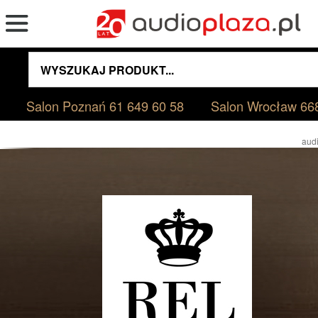
Salon Poznań
61 649 60 58
Salon Wrocław
66
audi