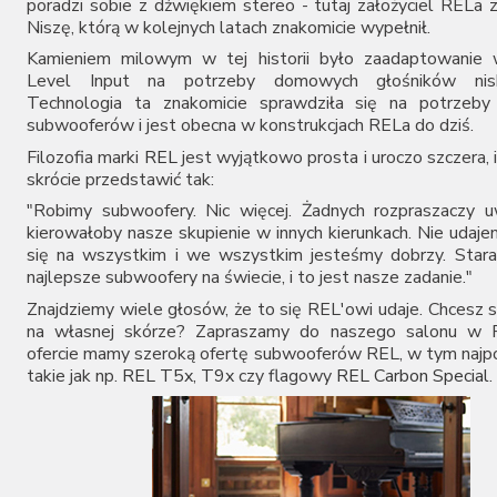
poradzi sobie z dźwiękiem stereo - tutaj założyciel RELa z
Niszę, którą w kolejnych latach znakomicie wypełnił.
Kamieniem milowym w tej historii było zaadaptowanie w
Level Input na potrzeby domowych głośników nisk
Technologia ta znakomicie sprawdziła się na potrzeby
subwooferów i jest obecna w konstrukcjach RELa do dziś.
Filozofia marki
REL
jest wyjątkowo prosta i uroczo szczera,
skrócie przedstawić tak:
"Robimy subwoofery. Nic więcej. Żadnych rozpraszaczy u
kierowałoby nasze skupienie w innych kierunkach. Nie udaj
się na wszystkim i we wszystkim jesteśmy dobrzy. Stara
najlepsze subwoofery na świecie, i to jest nasze zadanie."
Znajdziemy wiele głosów, że to się REL'owi udaje. Chcesz 
na własnej skórze? Zapraszamy do naszego salonu w 
ofercie mamy szeroką ofertę subwooferów REL, w tym najpo
takie jak np.
REL T5x
,
T9x
czy flagowy
REL Carbon Special
.