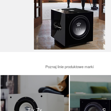
SVS
System Audio
Taga
Triangle
Unison Research
Usher
Wharfedale
Wilson
Wilson Audio
Yaqin
Poznaj linie produktowe marki
T/x Tx
S