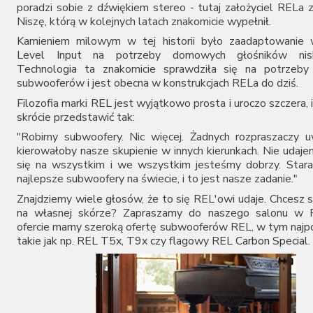
poradzi sobie z dźwiękiem stereo - tutaj założyciel RELa z
Lyngdorf
Niszę, którą w kolejnych latach znakomicie wypełnił.
Magnat
Kamieniem milowym w tej historii było zaadaptowanie w
Martin Logan
Level Input na potrzeby domowych głośników nisk
MoFi
Technologia ta znakomicie sprawdziła się na potrzeby
Monitor Audio
subwooferów i jest obecna w konstrukcjach RELa do dziś.
Musical Fidelity
Filozofia marki
REL
jest wyjątkowo prosta i uroczo szczera,
Opera Loudspeakers
skrócie przedstawić tak:
Paradigm
Phonar
"Robimy subwoofery. Nic więcej. Żadnych rozpraszaczy u
kierowałoby nasze skupienie w innych kierunkach. Nie udaj
PMC
się na wszystkim i we wszystkim jesteśmy dobrzy. Stara
Polk Audio
najlepsze subwoofery na świecie, i to jest nasze zadanie."
Pro-Ject
Q Acoustics
Znajdziemy wiele głosów, że to się REL'owi udaje. Chcesz 
Quadral
na własnej skórze? Zapraszamy do naszego salonu w 
ofercie mamy szeroką ofertę subwooferów REL, w tym najpo
Rega
takie jak np.
REL T5x
,
T9x
czy flagowy
REL Carbon Special
.
Revel
Ruark Audio
Scansonic
Sonus Faber
Spendor