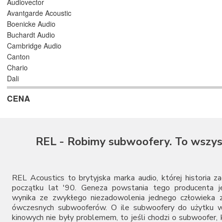
Audiovector
Avantgarde Acoustic
Boenicke Audio
Buchardt Audio
Cambridge Audio
Canton
Chario
Dali
Denon
CENA
Elipson
FiiO
Focal
Fyne Audio
REL - Robimy subwoofery. To wszys
GoldenEar
Graham Audio
Harbeth
Heco
REL Acoustics to brytyjska marka audio, której historia z
JBL
początku lat '90. Geneza powstania tego producenta je
wynika ze zwykłego niezadowolenia jednego człowieka z
KEF
ówczesnych subwooferów. O ile subwoofery do użytku 
Klipsch
kinowych nie były problemem, to jeśli chodzi o subwoofer,
Leak