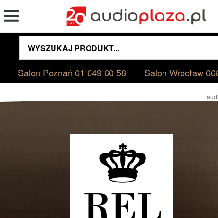
Salon Poznań
61 649 60 58
Salon Wrocław
66
audi