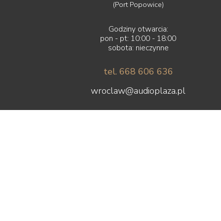
(Port Popowice)
Godziny otwarcia:
pon - pt: 10:00 - 18:00
sobota: nieczynne
tel. 668 606 636
wroclaw@audioplaza.pl