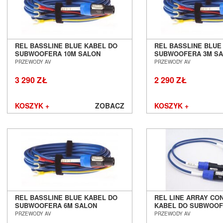
REL BASSLINE BLUE KABEL DO
REL BASSLINE BLUE
SUBWOOFERA 10M SALON
SUBWOOFERA 3M S
POZNAŃ WROCŁAW
POZNAŃ WROCŁAW
PRZEWODY AV
PRZEWODY AV
3 290 ZŁ
2 290 ZŁ
KOSZYK +
ZOBACZ
KOSZYK +
REL BASSLINE BLUE KABEL DO
REL LINE ARRAY C
SUBWOOFERA 6M SALON
KABEL DO SUBWOOF
POZNAŃ WROCŁAW
POZNAŃ WROCŁAW
PRZEWODY AV
PRZEWODY AV