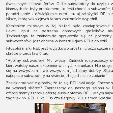
ówczesnych subwooferów. O ile subwoofery do użytku 
Naim Audio
kinowych nie były problemem, to jeśli chodzi o subwoofer,
Nordost
poradzi sobie z dźwiękiem stereo - tutaj założyciel RELa z
NorStone
Niszę, którą w kolejnych latach znakomicie wypełnił.
Ortofon
Kamieniem milowym w tej historii było zaadaptowanie w
Oyaide
Level Input na potrzeby domowych głośników nisk
Profigold
Technologia ta znakomicie sprawdziła się na potrzeby
PS Audio
subwooferów i jest obecna w konstrukcjach RELa do dziś.
Purist Audio Design
Filozofia marki
REL
jest wyjątkowo prosta i uroczo szczera,
QED
skrócie przedstawić tak:
Quist Cable
Real Cable
"Robimy subwoofery. Nic więcej. Żadnych rozpraszaczy u
kierowałoby nasze skupienie w innych kierunkach. Nie udaj
REL
się na wszystkim i we wszystkim jesteśmy dobrzy. Stara
Sennheiser
najlepsze subwoofery na świecie, i to jest nasze zadanie."
Shunyata Research
Siltech
Znajdziemy wiele głosów, że to się REL'owi udaje. Chcesz 
Sonero
na własnej skórze? Zapraszamy do naszego salonu w 
ofercie mamy szeroką ofertę subwooferów REL, w tym najpo
Straight Wire
takie jak np.
REL T5x
,
T9x
czy flagowy
REL Carbon Special
.
Supra
SVS
Synergistic Research