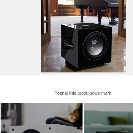
Taga
Tara Labs
Tellurium Q
Van den Hul
Wilson
Wilson Audio
Wireworld
Poznaj linie produktowe marki