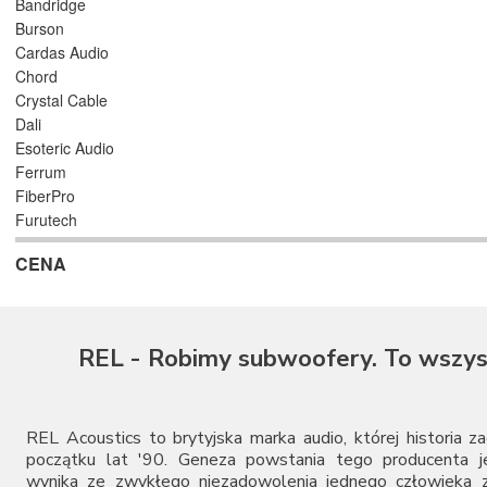
Bandridge
Burson
Cardas Audio
Chord
Crystal Cable
Dali
Esoteric Audio
Ferrum
FiberPro
Furutech
Gigawatt
CENA
HiDiamond
iFi Audio
Inakustik
Keces Audio
REL - Robimy subwoofery. To wszys
KEF
Kimber Kable
LAB12
Melodika
REL Acoustics to brytyjska marka audio, której historia z
Monolith Audio
początku lat '90. Geneza powstania tego producenta je
wynika ze zwykłego niezadowolenia jednego człowieka z
Monster