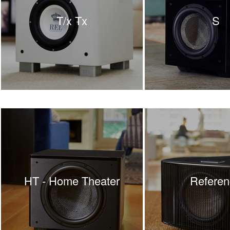
T/x Tx
S
HT - Home Theater
Referen