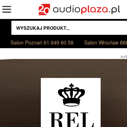
Salon Poznań
61 649 60 58
Salon Wrocław
66
audi