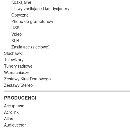
Koaksjalne
Listwy zasilające i kondycjonery
Optyczne
Phono do gramofonów
USB
Video
XLR
Zasilające (sieciowe)
Słuchawki
Telewizory
Tunery radiowe
Wzmacniacze
Zestawy Kina Domowego
Zestawy Stereo
PRODUCENCI
Accuphase
Acrolink
Atlas
Audiovector