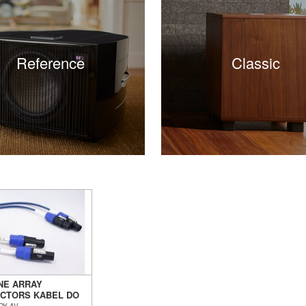
Reference
Classic
INE ARRAY
CTORS KABEL DO
OFERA SALON