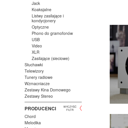
Jack
Koaksjalne
Listwy zasilające i
kondycjonery
Optyczne
Phono do gramofonów
USB
Video
XLR
Zasilające (sieciowe)
Słuchawki
Telewizory
Tunery radiowe
Wzmacniacze
Zestawy Kina Domowego
Zestawy Stereo
WYCZYŚĆ
PRODUCENCI
FILTR
Chord
Melodika