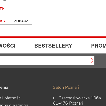
DY AV
Ń WROCŁAW
 ZŁ
K +
ZOBACZ
WOŚCI
BESTSELLERY
PROM
enia
Salon Poznań
 i płatność
ul. Czechosłowacka 106a
61-476 Poznań
żona gwarancja