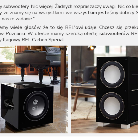
 subwoofery. Nic więcej. Żadnych rozpraszaczy uwagi. Nic co ki
, że znamy się na wszystkim i we wszystkim jesteśmy dobrzy. S
st nasze zadanie."
iemy wiele głosów, że to się REL'owi udaje. Chcesz się prze
 w Poznaniu. W ofercie mamy szeroką ofertę subwooferów REL,
y flagowy
REL Carbon Special
.