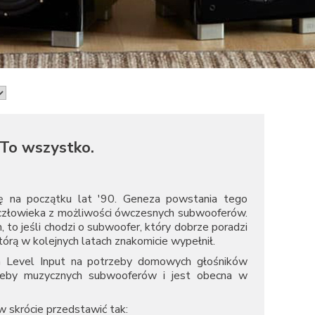
To wszystko.
się na początku lat '90. Geneza powstania tego
 człowieka z możliwości ówczesnych subwooferów.
to jeśli chodzi o subwoofer, który dobrze poradzi
którą w kolejnych latach znakomicie wypełnił.
gh Level Input na potrzeby domowych głośników
rzeby muzycznych subwooferów i jest obecna w
w skrócie przedstawić tak: