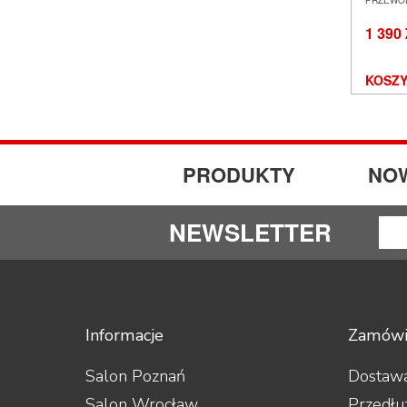
PRZEWO
POZNA
1 390
KOSZY
PRODUKTY
NO
NEWSLETTER
Informacje
Zamówi
Salon Poznań
Dostawa
Salon Wrocław
Przedłu