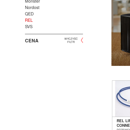
Monster
Nordost
QED
REL
SVS
WYCZYŚĆ
CENA
FILTR
REL L
CONNE
SUBWO