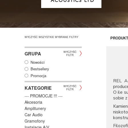
WYCZYŚĆ WSZYSTKIE WYBRANE FILTRY
PRODUK
WYCZYŚĆ
GRUPA
FILTR
Nowości
Bestsellery
Promocja
REL Ac
produc
WYCZYŚĆ
KATEGORIE
FILTR
O ile s
--- PROMOCJE !!! ---
sobie z
Akcesoria
Kamien
Amplitunery
niskot
Car Audio
konstru
Gramofony
Filozof
Instalacje A/V