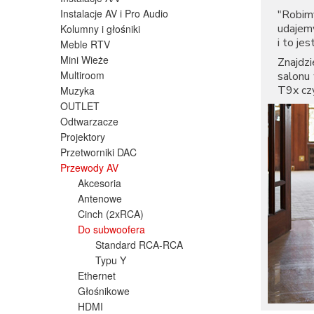
Instalacje AV i Pro Audio
"Robimy
udajemy
Kolumny i głośniki
i to je
Meble RTV
Mini Wieże
Znajdz
Multiroom
salonu
T9x
cz
Muzyka
OUTLET
Odtwarzacze
Projektory
Przetworniki DAC
Przewody AV
Akcesoria
Antenowe
Cinch (2xRCA)
Do subwoofera
Standard RCA-RCA
Typu Y
Ethernet
Głośnikowe
HDMI