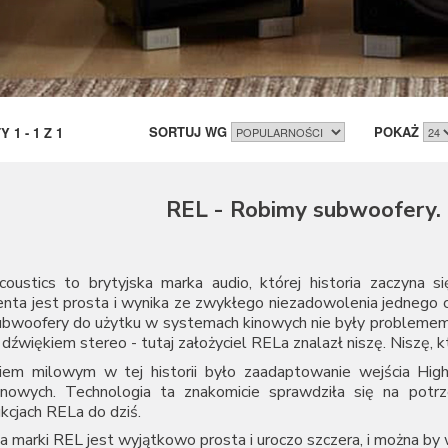
SORTUJ WG
POKAŻ
TY
1
-
1
Z
1
REL - Robimy subwoofery. 
oustics to brytyjska marka audio, której historia zaczyna 
enta jest prosta i wynika ze zwykłego niezadowolenia jednego
ubwoofery do użytku w systemach kinowych nie były problemem, 
 dźwiękiem stereo - tutaj założyciel RELa znalazł niszę. Niszę, 
iem milowym w tej historii było zaadaptowanie wejścia Hi
onowych. Technologia ta znakomicie sprawdziła się na pot
kcjach RELa do dziś.
ia marki
REL
jest wyjątkowo prosta i uroczo szczera, i można by 