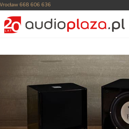
Wrocław
668 606 636