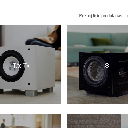
Poznaj linie produktowe m
T/x Tx
S