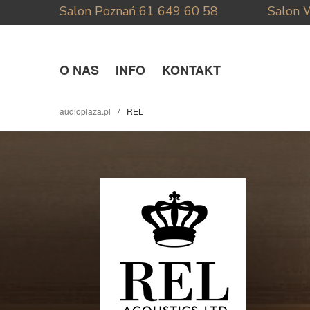
Salon Poznań
61 649 60 58
Salon 
O NAS
INFO
KONTAKT
audioplaza.pl
REL