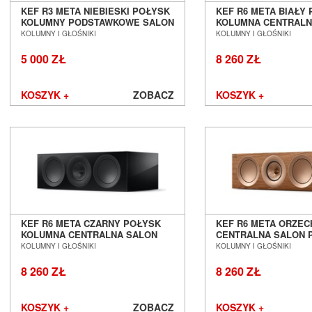
KEF R3 META NIEBIESKI POŁYSK
KEF R6 META BIAŁY
Mozos
Podsumowanie
KOLUMNY PODSTAWKOWE SALON
KOLUMNA CENTRALN
Musical Fidelity
POZNAŃ WROCŁAW
POZNAŃ WROCŁAW
KOLUMNY I GŁOŚNIKI
KOLUMNY I GŁOŚNIKI
Music Hall
Seria
KEF R Meta
to doskonały przykład tego, jak 
5 000 ZŁ
8 260 ZŁ
Mutec
technologie mogą zmienić sposób, w jaki doświadczamy dźw
Meta Material Absorption Technology, przetworniko
Mytek
generacji oraz zaawansowanym konstrukcjom obudów, KEF st
Nagaoka
KOSZYK +
ZOBACZ
KOSZYK +
głośników, która oferuje niezrównaną jakość dźwięku 
Naim Audio
wrażenia akustyczne.
New Horizon Audio
Nordost
Niezależnie od tego, czy jesteś melomanem, audiofilem, cz
kina domowego, KEF R Meta zapewni Ci brzmienie, które pr
NorStone
w nowy wymiar dźwiękowej perfekcji. To doskonałe
Octave
nowoczesnych technologii, klasycznego wzornictwa i nie
Omnimount
jakości, które spełni oczekiwania nawet najbardziej w
Onkyo
użytkowników. Odsłuchaj serii KEF R Meta w jedny
Opera Loudspeakers
audioplaza.pl.
KEF R6 META CZARNY POŁYSK
KEF R6 META ORZE
Optoma
KOLUMNA CENTRALNA SALON
CENTRALNA SALON 
Ortofon
POZNAŃ WROCŁAW
WROCŁAW
KOLUMNY I GŁOŚNIKI
KOLUMNY I GŁOŚNIKI
Out Audio
8 260 ZŁ
8 260 ZŁ
Oyaide
Panasonic
Paradigm
KOSZYK +
ZOBACZ
KOSZYK +