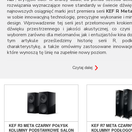
Audiovector
rozwiązania wyznaczające nowe standardy w świecie dźwię
najnowszych osiągnięć marki jest premiera serii
KEF R Met
AUNE
w sobie innowacyjną technologię, precyzyjne wykonanie i mi
Aura
design. Wprowadzenie tej serii jest przełomowym krokie
Auralic
dźwięku przestrzennego i jakości akustycznej, co czyni
Aurender
wyborem zarówno dla melomanów, jak i entuzjastów kina
Avantgarde Acoustic
tym artykule prześledzimy historię serii R, podk
AVM
charakterystykę, a także omówimy zastosowane innowacje
Ayon Audio
które wynoszą tę linię na zupełnie nowy poziom.
Bandridge
Bang & Olufsen
Czytaj dalej
Historia Serii R: Fundamenty Doskonało
BenQ
Beyerdynamic
Seria
R
została po raz pierwszy wprowadzona na rynek jak
Blok
dla wymagających użytkowników, którzy poszukują kompr
Boenicke Audio
wyrafinowanym dźwiękiem a przystępną ceną w stosunku 
B-Tech
serii KEF, takich jak Reference czy Blade. W momencie pre
Buchardt Audio
natychmiast zdobyła uznanie zarówno krytyków, jak i klie
Burson
zastosowaniu przełomowych technologii KEF, takich jak 
Cambridge Audio
Uni-Q, które oferują wyjątkową klarowność i precyzję dźwięk
Canton
Z każdą kolejną iteracją seria R była ulepszana, aby spro
KEF R3 META CZARNY POŁYSK
KEF R7 META CZARN
Cardas Audio
KOLUMNY PODSTAWKOWE SALON
KOLUMNY PODŁOGO
wymaganiom użytkowników i wprowadzać nowe technol