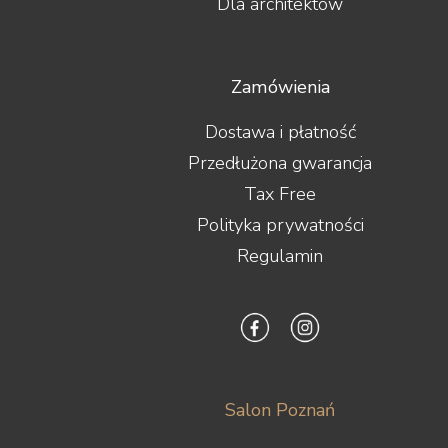
Dla architektów
Tonar
Topping
Transrotor
Triangle
Zamówienia
Trigon
Unison Research
Dostawa i płatność
Usher
Przedłużona gwarancja
Van den Hul
Vibrapod
Tax Free
Vincent
Polityka prywatności
Vogels
Waterfall Audio
Regulamin
Wharfedale
WiiM
Wilson
Wilson Audio
Wireworld
Woo Audio
WORK
Salon Poznań
X-GIMI