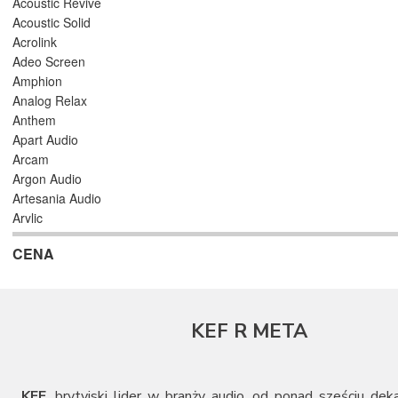
Acoustic Revive
Acoustic Solid
Acrolink
Adeo Screen
Amphion
Analog Relax
Anthem
Apart Audio
Arcam
Argon Audio
Artesania Audio
Arylic
Astell/Kern
CENA
Atlas
Atoll Electronique
AUDAC
Audioengine
KEF R META
Audiolab
Audio Physic
Audio Reveal
Audiosymptom
KEF
, brytyjski lider w branży audio, od ponad sześciu dek