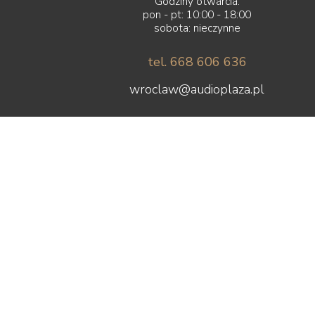
Godziny otwarcia:
pon - pt: 10:00 - 18:00
sobota: nieczynne
tel. 668 606 636
wroclaw@audioplaza.pl