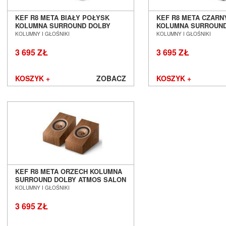
Real Cable
Rega
KEF R8 META BIAŁY POŁYSK
KEF R8 META CZARN
Rekkord Audio
KOLUMNA SURROUND DOLBY
KOLUMNA SURROUND
ATMOS SALON POZNAŃ
ATMOS SALON POZN
KOLUMNY I GŁOŚNIKI
KOLUMNY I GŁOŚNIKI
REL
WROCŁAW
WROCŁAW
Revel
3 695 ZŁ
3 695 ZŁ
Rogue Audio
Roksan
KOSZYK +
ZOBACZ
KOSZYK +
ROON LABS
Ruark Audio
Samsung
Scansonic
Sennheiser
Shanling
Shelter
Shunyata Research
Silent Angel
KEF R8 META ORZECH KOLUMNA
SURROUND DOLBY ATMOS SALON
Siltech
POZNAŃ WROCŁAW
KOLUMNY I GŁOŚNIKI
Skullcandy
S.M.S.L
3 695 ZŁ
solidsteel
Sonero