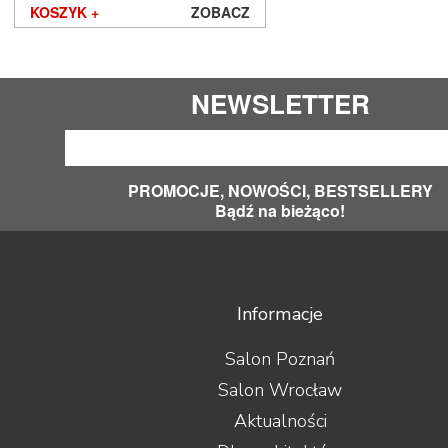
KOSZYK +
ZOBACZ
Sonos
Sonus Faber
Sony
Soundsmith
NEWSLETTER
Spendor
Stealth Acoustics
Straight Wire
Sumiko
PROMOCJE, NOWOŚCI, BESTSELLERY
Supra
Bądź na bieżąco!
Suprema
SVS
Symposium
Synergistic Research
Synthesis
Informacje
System Audio
Taga
Salon Poznań
Tannoy
Salon Wrocław
Tara Labs
Teac
Aktualności
Tellurium Q