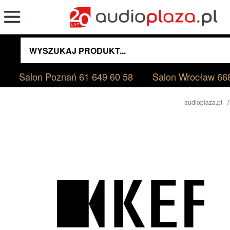
Salon Poznań
61 649 60 58
Salon Wrocław
66
audioplaza.pl