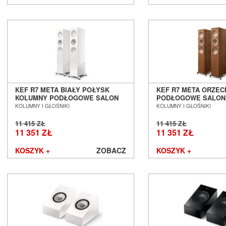
PeerlessAV
Phasemation
Philips
Phonar
Pioneer
PMC
Polk Audio
PrimaLuna
KEF R7 META BIAŁY POŁYSK
KEF R7 META ORZE
Primare
KOLUMNY PODŁOGOWE SALON
PODŁOGOWE SALON
POZNAŃ WROCŁAW
WROCŁAW
Profigold
KOLUMNY I GŁOŚNIKI
KOLUMNY I GŁOŚNIKI
Pro-Ject
11 415 ZŁ
11 415 ZŁ
PS Audio
11 351 ZŁ
11 351 ZŁ
PureLink
KOSZYK +
ZOBACZ
KOSZYK +
Purist Audio Design
Q Acoustics
QED
Quad
Quadral
Quist Cable
Raidho Acoustics