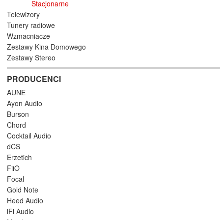
Stacjonarne
Telewizory
Tunery radiowe
Wzmacniacze
Zestawy Kina Domowego
Zestawy Stereo
PRODUCENCI
AUNE
Ayon Audio
Burson
Chord
Cocktail Audio
dCS
Erzetich
FiiO
Focal
Gold Note
Heed Audio
iFi Audio