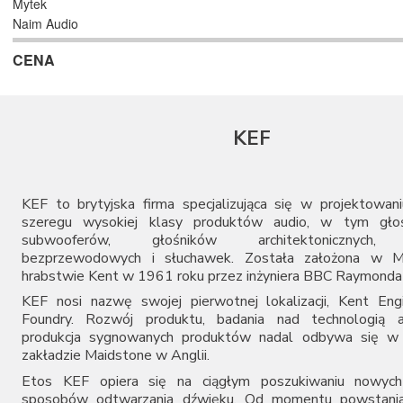
Mytek
Naim Audio
Shanling
CENA
S.M.S.L
Teac
Topping
Vincent
KEF
Woo Audio
KEF to brytyjska firma specjalizująca się w projektowaniu
szeregu wysokiej klasy produktów audio, w tym głoś
subwooferów, głośników architektonicznych, 
bezprzewodowych i słuchawek. Została założona w 
hrabstwie Kent w 1961 roku przez inżyniera BBC Raymonda
KEF nosi nazwę swojej pierwotnej lokalizacji, Kent Eng
Foundry. Rozwój produktu, badania nad technologią a
produkcja sygnowanych produktów nadal odbywa się w
zakładzie Maidstone w Anglii.
Etos KEF opiera się na ciągłym poszukiwaniu nowych
sposobów odtwarzania dźwięku. Od momentu powstania