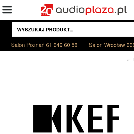
Salon Poznań
61 649 60 58
Salon Wrocław
66
aud