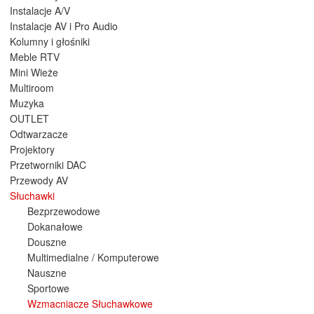
Instalacje A/V
Instalacje AV i Pro Audio
Kolumny i głośniki
Meble RTV
Mini Wieże
Multiroom
Muzyka
OUTLET
Odtwarzacze
Projektory
Przetworniki DAC
Przewody AV
Słuchawki
Bezprzewodowe
Dokanałowe
Douszne
Multimedialne / Komputerowe
Nauszne
Sportowe
Wzmacniacze Słuchawkowe