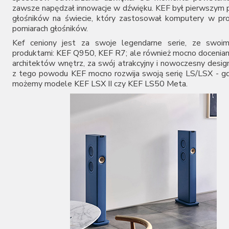
zawsze napędzał innowacje w dźwięku. KEF był pierwszym
głośników na świecie, który zastosował komputery w pro
pomiarach głośników.
Kef ceniony jest za swoje legendarne serie, ze swoim
produktami:
KEF Q950
,
KEF R7
; ale również mocno docenia
architektów wnętrz, za swój atrakcyjny i nowoczesny desig
z tego powodu KEF mocno rozwija swoją serię LS/LSX - gd
możemy modele
KEF LSX II
czy
KEF LS50 Meta
.