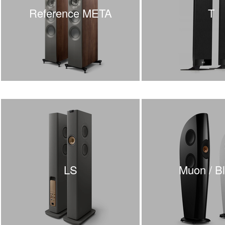
Reference META
T
LS
Muon / B