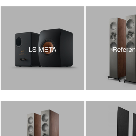
LS META
Referen