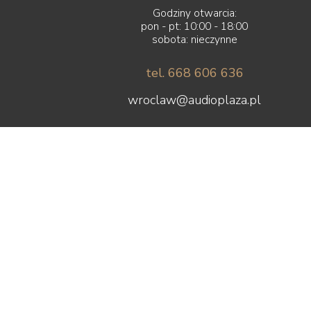
Godziny otwarcia:
pon - pt: 10:00 - 18:00
sobota: nieczynne
tel. 668 606 636
wroclaw@audioplaza.pl