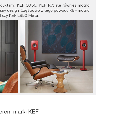
oduktami:
KEF Q950
,
KEF R7
; ale również mocno
czesny design. Częściowo z tego powodu KEF mocno
I
czy
KEF LS50 Meta
.
erem marki KEF