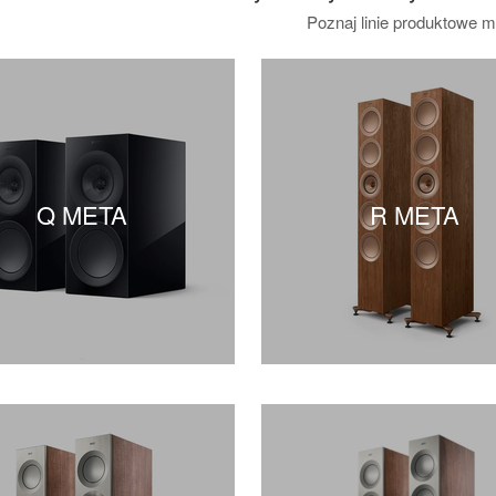
Poznaj linie produktowe m
Q META
R META