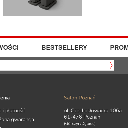
WOŚCI
BESTSELLERY
PROM
enia
Salon Poznań
 i płatność
ul. Czechosłowacka 106a
61-476 Poznań
żona gwarancja
(Górczyn/Dębiec)