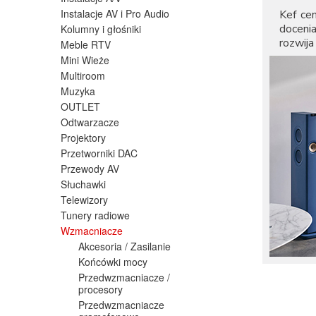
Instalacje AV i Pro Audio
Kef ce
doceni
Kolumny i głośniki
rozwij
Meble RTV
Mini Wieże
Multiroom
Muzyka
OUTLET
Odtwarzacze
Projektory
Przetworniki DAC
Przewody AV
Słuchawki
Telewizory
Tunery radiowe
Wzmacniacze
Akcesoria / Zasilanie
Końcówki mocy
Przedwzmacniacze /
procesory
Przedwzmacniacze