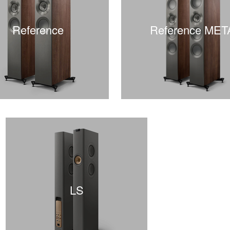
Reference
Reference MET
LS