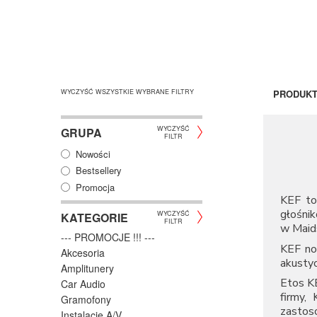
WYCZYŚĆ WSZYSTKIE WYBRANE FILTRY
PRODUK
WYCZYŚĆ
GRUPA
FILTR
Nowości
Bestsellery
Promocja
KEF to 
głośni
WYCZYŚĆ
KATEGORIE
FILTR
w Maid
--- PROMOCJE !!! ---
KEF nos
Akcesoria
akusty
Amplitunery
Etos K
Car Audio
firmy,
Gramofony
zastos
Instalacje A/V