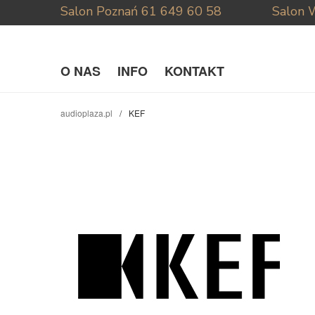
Salon Poznań
61 649 60 58
Salon 
O NAS
INFO
KONTAKT
audioplaza.pl
KEF