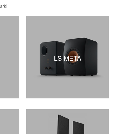
arki
LS META