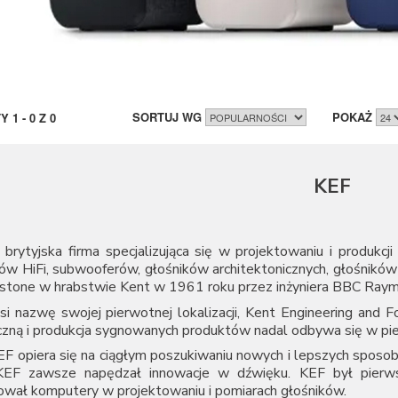
SORTUJ WG
POKAŻ
TY
1
-
0
Z
0
KEF
brytyjska firma specjalizująca się w projektowaniu i produkc
ków HiFi, subwooferów, głośników architektonicznych, głośnik
stone w hrabstwie Kent w 1961 roku przez inżyniera BBC Raym
i nazwę swojej pierwotnej lokalizacji, Kent Engineering and F
czną i produkcja sygnowanych produktów nadal odbywa się w pi
EF opiera się na ciągłym poszukiwaniu nowych i lepszych spo
 KEF zawsze napędzał innowacje w dźwięku. KEF był pierw
ował komputery w projektowaniu i pomiarach głośników.