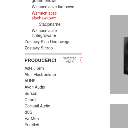
gramofonowe
Wzmacniacze lampowe
Wzmacniacze
słuchawkowe
Stacjonarne
Wzmacniacze
zintegrowane
Zestawy Kina Domowego
Zestawy Stereo
WYCZYŚĆ
PRODUCENCI
FILTR
Astell/Kern
Atoll Electronique
AUNE
Ayon Audio
Burson
Chord
Cocktail Audio
dCS
EarMen
Erzetich