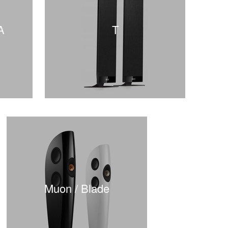
A
T
Muon / Blade