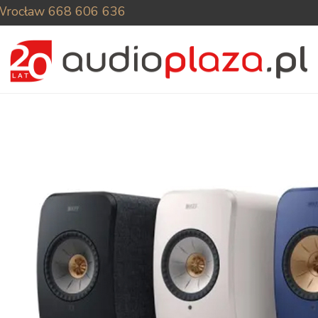
Wrocław
668 606 636