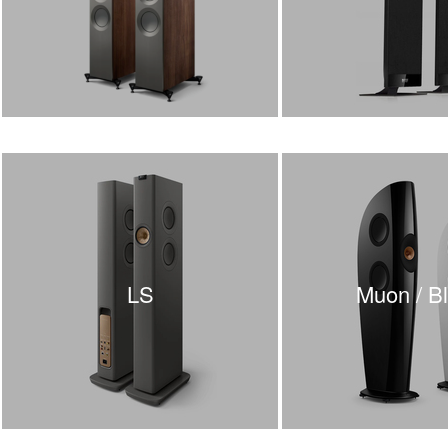
LS
Muon / B