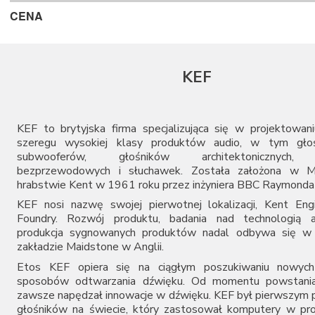
Rega
CENA
Roksan
Shelter
Soundsmith
Sumiko
KEF
Tonar
KEF to brytyjska firma specjalizująca się w projektowaniu
szeregu wysokiej klasy produktów audio, w tym głoś
subwooferów, głośników architektonicznych, 
bezprzewodowych i słuchawek. Została założona w 
hrabstwie Kent w 1961 roku przez inżyniera BBC Raymonda
KEF nosi nazwę swojej pierwotnej lokalizacji, Kent Eng
Foundry. Rozwój produktu, badania nad technologią a
produkcja sygnowanych produktów nadal odbywa się w
zakładzie Maidstone w Anglii.
Etos KEF opiera się na ciągłym poszukiwaniu nowych
sposobów odtwarzania dźwięku. Od momentu powstania
zawsze napędzał innowacje w dźwięku. KEF był pierwszym
głośników na świecie, który zastosował komputery w pro