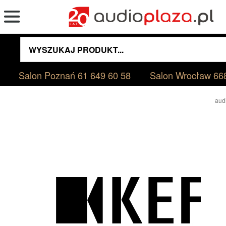
Salon Poznań
61 649 60 58
Salon Wrocław
66
aud