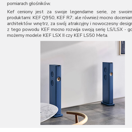
pomiarach głośników.
Kef ceniony jest za swoje legendarne serie, ze swoim
produktami:
KEF Q950
,
KEF R7
; ale również mocno docenia
architektów wnętrz, za swój atrakcyjny i nowoczesny desig
z tego powodu KEF mocno rozwija swoją serię LS/LSX - gd
możemy modele
KEF LSX II
czy
KEF LS50 Meta
.