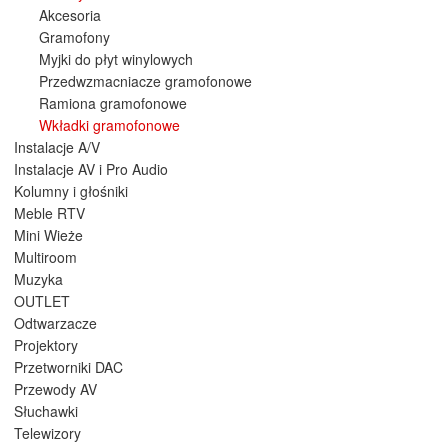
Akcesoria
Gramofony
Myjki do płyt winylowych
Przedwzmacniacze gramofonowe
Ramiona gramofonowe
Wkładki gramofonowe
Instalacje A/V
Instalacje AV i Pro Audio
Kolumny i głośniki
Meble RTV
Mini Wieże
Multiroom
Muzyka
OUTLET
Odtwarzacze
Projektory
Przetworniki DAC
Przewody AV
Słuchawki
Telewizory