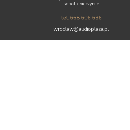
sobota: nieczynne
tel. 668 606 636
wroclaw@audioplaza.pl