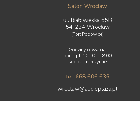
Salon Wrocław
ul. Białowieska 65B
54-234 Wrocław
(Port Popowice)
Godziny otwarcia:
pon - pt: 10:00 - 18:00
sobota: nieczynne
tel. 668 606 636
wroclaw@audioplaza.pl