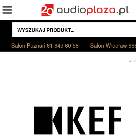
Salon Poznań
61 649 60 58
Salon Wrocław
66
aud