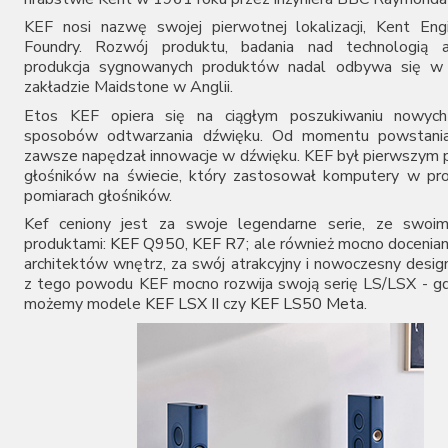
KEF nosi nazwę swojej pierwotnej lokalizacji, Kent Eng
Foundry. Rozwój produktu, badania nad technologią a
produkcja sygnowanych produktów nadal odbywa się w
zakładzie Maidstone w Anglii.
Etos KEF opiera się na ciągłym poszukiwaniu nowych
sposobów odtwarzania dźwięku. Od momentu powstania
zawsze napędzał innowacje w dźwięku. KEF był pierwszym
głośników na świecie, który zastosował komputery w pro
pomiarach głośników.
Kef ceniony jest za swoje legendarne serie, ze swoim
produktami:
KEF Q950
,
KEF R7
; ale również mocno docenia
architektów wnętrz, za swój atrakcyjny i nowoczesny desig
z tego powodu KEF mocno rozwija swoją serię LS/LSX - gd
możemy modele
KEF LSX II
czy
KEF LS50 Meta
.