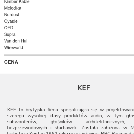
Kimber Kable
Melodika
Nordost
Oyaide
QED
Supra
Van den Hul
Wireworld
CENA
KEF
KEF to brytyjska firma specjalizująca się w projektowaniu
szeregu wysokiej klasy produktów audio, w tym głoś
subwooferów, głośników architektonicznych, 
bezprzewodowych i słuchawek. Została założona w 
hrabstwie Kent w 1961 roku przez inżyniera BBC Raymonda