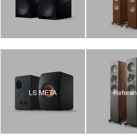
LS META
Referen